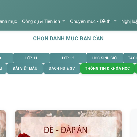
anh mục
Công cụ & Tiện ích
Chuyên mục - Đề thi
Nghị lu
CHỌN DANH MỤC BẠN CẦN
0
LỚP 11
LỚP 12
HỌC SINH GIỎI
TÁC
I
BÀI VIẾT MẪU
SÁCH HS & GV
THÔNG TIN & KHÓA HỌC