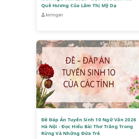
Quê Hương Của Lâm Thị Mỹ Dạ
kimngan
Đề Đáp Án Tuyển Sinh 10 Ngữ Văn 2026
Hà Nội - Đọc Hiểu Bài Thơ Trăng Trong
Rừng Và Những Đứa Trẻ