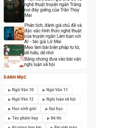
nghệ thuật truyện ngắn Trăng
nơi đáy giếng của Trần Thùy
Mai
Phân tích, đánh giá chủ đề và
đặc sắc hình thức nghệ thuật
của truyện ngắn Làm bạn với
AI - tác giả Lữ Mai
Mẹo làm bài biện pháp tu từ,
dễ hiểu, dễ nhớ
Bằng chứng đưa vào bài văn
nghị luận xã hội
DANH MỤC
Ngữ Văn 10
Ngữ Văn 11
Ngữ Văn 12
Nghị luận xã hội
Học sinh giỏi
Đại học
Tác phẩm hay
Đề thi
Kỹ năng làm bài
Bài viết mẫu