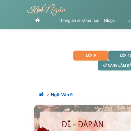
Ngân
Kim
Thông tin & Khóa học
Blogs
D
LỚP 9
LỚP 1
KỸ NĂNG LÀM BÀ
Ngữ Văn 9