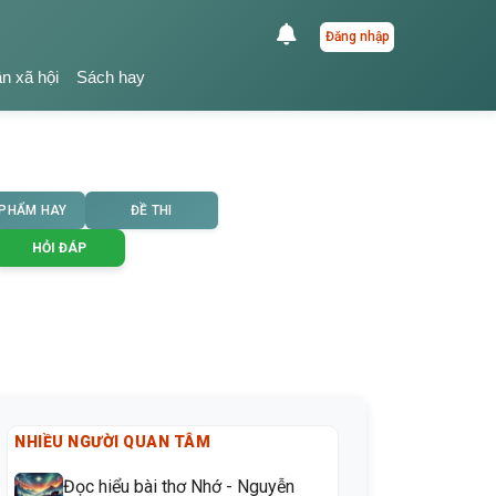
Đăng nhập
ận xã hội
Sách hay
 PHẨM HAY
ĐỀ THI
HỎI ĐÁP
NHIỀU NGƯỜI QUAN TÂM
Đọc hiểu bài thơ Nhớ - Nguyễn