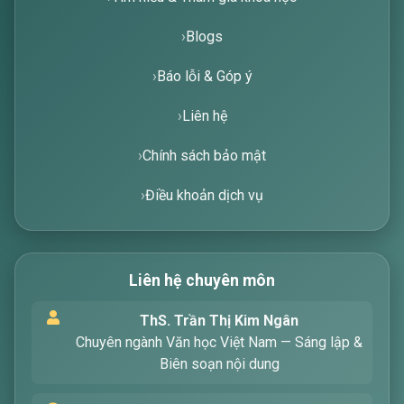
Trang chủ
Tìm hiểu & Tham gia khóa học
Blogs
Báo lỗi & Góp ý
Liên hệ
Chính sách bảo mật
Điều khoản dịch vụ
Xin chào! Tôi là trợ lý ảo, sẵn sàng hỗ trợ bạn
tìm kiếm các bài viết về văn học. Hãy nhập từ
Liên hệ chuyên môn
khóa mà bạn quan tâm, tôi sẽ giúp bạn ngay
!
ThS. Trần Thị Kim Ngân
Chuyên ngành Văn học Việt Nam — Sáng lập &