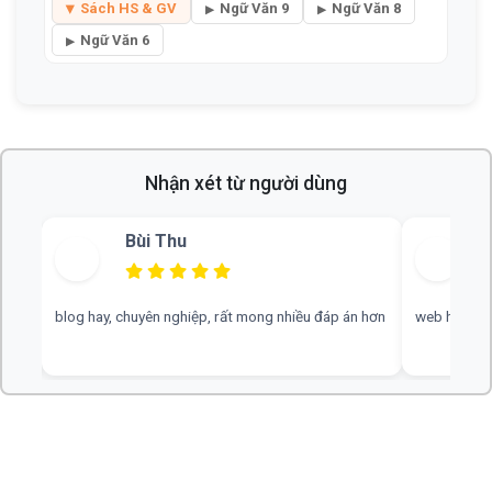
Tác phẩm hay
Đề thi
Kỹ năng làm bài
Bài viết mẫu
Tác giả nổi tiếng
Sách HS & GV
Ngữ Văn 9
Ngữ Văn 8
Ngữ Văn 6
Nhận xét từ người dùng
Bùi Thu
blog hay, chuyên nghiệp, rất mong nhiều đáp án hơn
web hay, cần