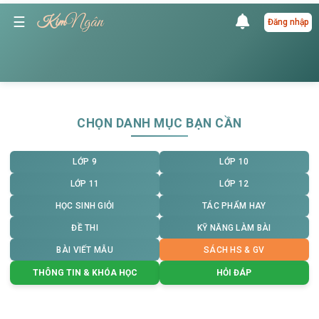
Ngân
☰
Kim
Đăng nhập
CHỌN DANH MỤC BẠN CẦN
LỚP 9
LỚP 10
LỚP 11
LỚP 12
HỌC SINH GIỎI
TÁC PHẨM HAY
ĐỀ THI
KỸ NĂNG LÀM BÀI
BÀI VIẾT MẪU
SÁCH HS & GV
THÔNG TIN & KHÓA HỌC
HỎI ĐÁP