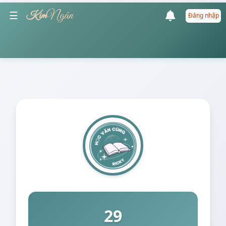
☰
Ngân
Kim
Đăng nhập
29