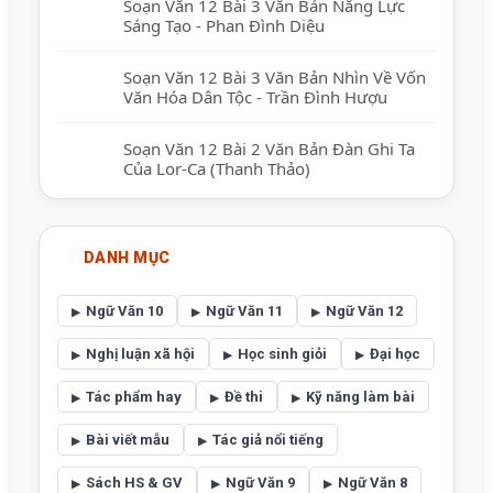
Soạn Văn 12 Bài 3 Văn Bản Năng Lực
Sáng Tạo - Phan Đình Diệu
Soạn Văn 12 Bài 3 Văn Bản Nhìn Về Vốn
Văn Hóa Dân Tộc - Trần Đình Hượu
Soạn Văn 12 Bài 2 Văn Bản Đàn Ghi Ta
Của Lor-Ca (Thanh Thảo)
DANH MỤC
Ngữ Văn 10
Ngữ Văn 11
Ngữ Văn 12
Nghị luận xã hội
Học sinh giỏi
Đại học
Tác phẩm hay
Đề thi
Kỹ năng làm bài
Bài viết mẫu
Tác giả nổi tiếng
Sách HS & GV
Ngữ Văn 9
Ngữ Văn 8