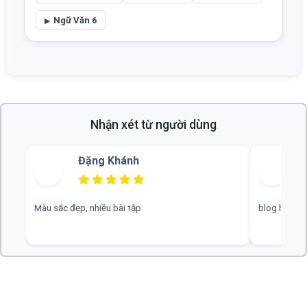
Ngữ Văn 6
Nhận xét từ người dùng
Bùi Thu
blog hay, chuyên nghiệp, rất mong nhiều đáp án hơn
web hay, cần