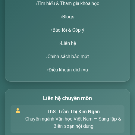
Tìm hiểu & Tham gia khóa học
Blogs
Báo lỗi & Góp ý
Liên hệ
Chính sách bảo mật
Điều khoản dịch vụ
Liên hệ chuyên môn
Xin chào! Tôi là trợ lý ảo, sẵn sàng hỗ trợ bạn
ThS. Trần Thị Kim Ngân
tìm kiếm các bài viết về văn học. Hãy nhập từ
Chuyên ngành Văn học Việt Nam — Sáng lập &
khóa mà bạn quan tâm, tôi sẽ giúp bạn ngay
Biên soạn nội dung
!