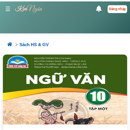
Ngân
☰
Kim
Đăng nhập
Sách HS & GV