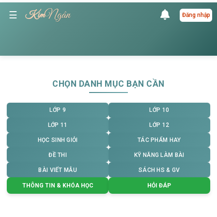
Ngân
☰
Kim
Đăng nhập
CHỌN DANH MỤC BẠN CẦN
LỚP 9
LỚP 10
LỚP 11
LỚP 12
HỌC SINH GIỎI
TÁC PHẨM HAY
ĐỀ THI
KỸ NĂNG LÀM BÀI
BÀI VIẾT MẪU
SÁCH HS & GV
THÔNG TIN & KHÓA HỌC
HỎI ĐÁP