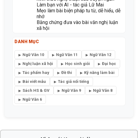
Phân tích, đánh giá chủ đề và đặc sắc
hình thức nghệ thuật của truyện ngắn
Làm bạn với AI - tác giả Lữ Mai
Mẹo làm bài biện pháp tu từ, dễ hiểu, dễ
nhớ
Bằng chứng đưa vào bài văn nghị luận
xã hội
DANH MỤC
Ngữ Văn 10
Ngữ Văn 11
Ngữ Văn 12
Nghị luận xã hội
Học sinh giỏi
Đại học
Tác phẩm hay
Đề thi
Kỹ năng làm bài
Bài viết mẫu
Tác giả nổi tiếng
Sách HS & GV
Ngữ Văn 9
Ngữ Văn 8
Ngữ Văn 6