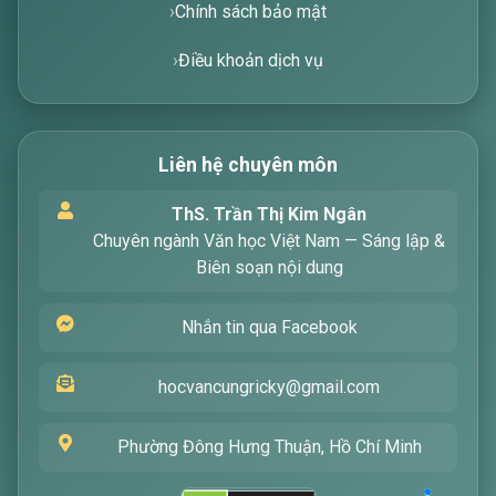
Liên hệ
Chính sách bảo mật
Điều khoản dịch vụ
Xin chào! Tôi là trợ lý ảo, sẵn sàng hỗ trợ bạn
tìm kiếm các bài viết về văn học. Hãy nhập từ
Liên hệ chuyên môn
khóa mà bạn quan tâm, tôi sẽ giúp bạn ngay
!
ThS. Trần Thị Kim Ngân
Chuyên ngành Văn học Việt Nam — Sáng lập &
Biên soạn nội dung
Nhắn tin qua Facebook
hocvancungricky@gmail.com