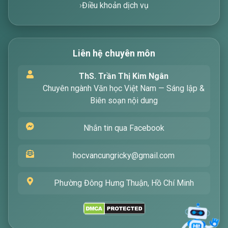
Điều khoản dịch vụ
Liên hệ chuyên môn
Xin chào! Tôi là trợ lý ảo, sẵn sàng hỗ trợ bạn
ThS. Trần Thị Kim Ngân
tìm kiếm các bài viết về văn học. Hãy nhập từ
Chuyên ngành Văn học Việt Nam — Sáng lập &
khóa mà bạn quan tâm, tôi sẽ giúp bạn ngay
Biên soạn nội dung
!
Nhắn tin qua Facebook
hocvancungricky@gmail.com
Phường Đông Hưng Thuận, Hồ Chí Minh