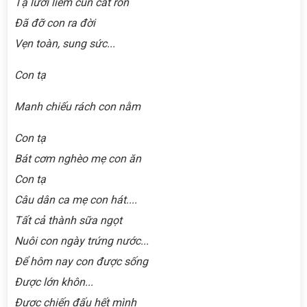
Tạ lưỡi liềm cùn cắt rốn
Đã đỡ con ra đời
Vẹn toàn, sung sức...
Con tạ
Manh chiếu rách con nằm
Con tạ
Bát cơm nghèo mẹ con ăn
Con tạ
Câu dân ca mẹ con hát....
Tất cả thành sữa ngọt
Nuôi con ngày trứng nước...
Để hô
m nay con được sống
Được lớn khôn...
Được chiến đấu hết mình