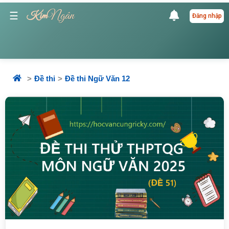
Ngân
☰
Kim
Đăng nhập
Đề thi
Đề thi Ngữ Văn 12