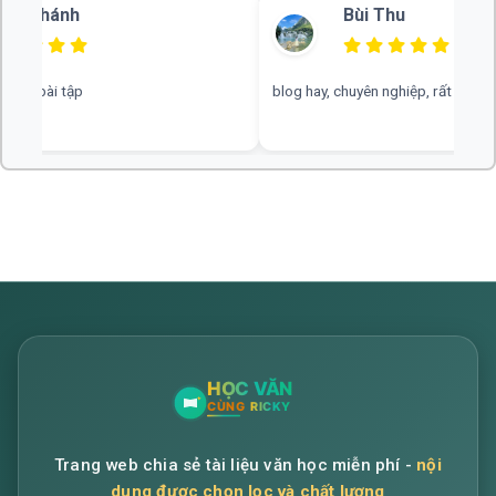
Bùi Thu
blog hay, chuyên nghiệp, rất mong nhiều đáp án hơn
web hay, cần
Trang web chia sẻ tài liệu văn học miễn phí -
nội
dung được chọn lọc và chất lượng