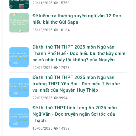
29/11/2025
•
15758
Đề kiểm tra thường xuyên ngữ văn 12 Đọc
hiểu bài thơ Gửi Sapa
05/10/2025
•
10134
Đề thi thử TN THPT 2025 môn Ngữ văn
Thành Phố Huế - Đọc hiểu bài thơ Bầy chim
sẻ có nhìn thấy tôi không? của Nguyễn
Phong Việt
22/06/2025
•
17978
Đề thi thử TN THPT 2025 môn Ngữ văn
trường THPT Yên Bái - Đọc hiểu Tiệc xòe
vui nhất của Nguyễn Huy Thiệp
22/06/2025
•
9994
Đề thi thử THPT tỉnh Long An 2025 môn
Ngữ Văn - Đọc truyện ngắn Sợi tóc của
Thạch
15/06/2025
•
14359