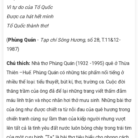
Vì tự do của Tổ Quốc
Được ca hát hết mình
Tổ Quốc thành thơ!
(
Phùng Quán
-
Tạp chí Sông Hương,
số 28, T.11&12-
1987)
Chú thích:
Nhà thơ Phùng Quán (1932 -1995) quê ở Thừa
Thiên –Huế. Phùng Quán có những tác phẩm nổi tiếng ở
nhiều thể loại: tiểu thuyết, bút kí, thơ, trường ca. Cuộc đời
thăng trầm của ông đã để lại những trang viết thấm đẫm
máu lính trận và nhọc nhằn hơi thở mưu sinh. Những bài thơ
của ông như được chiết ra từ nỗi đau của quê hương trong
chiến tranh cùng sự lầm than của kiếp người nhưng vượt
lên tất cả là tình yêu đất nước luôn bỏng cháy trong trái tim
của một cựu binh. “Tạ” là bài thơ tiêu biểu cho phong cách