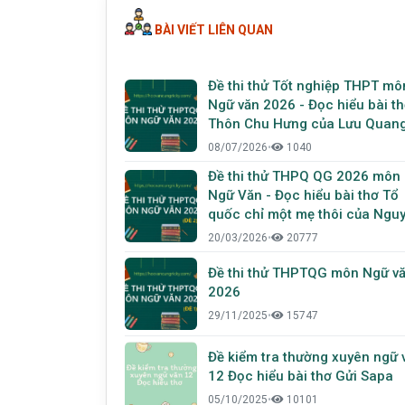
BÀI VIẾT LIÊN QUAN
Đề thi thử Tốt nghiệp THPT mô
Ngữ văn 2026 - Đọc hiểu bài t
Thôn Chu Hưng của Lưu Quan
Vũ
08/07/2026
•
1040
Đề thi thử THPQ QG 2026 môn
Ngữ Văn - Đọc hiểu bài thơ Tổ
quốc chỉ một mẹ thôi của Ngu
Tiến Đường
20/03/2026
•
20777
Đề thi thử THPTQG môn Ngữ v
2026
29/11/2025
•
15747
Đề kiểm tra thường xuyên ngữ 
12 Đọc hiểu bài thơ Gửi Sapa
05/10/2025
•
10101