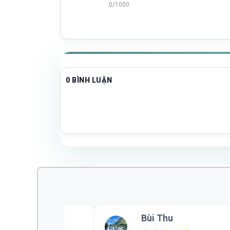
0/1000
0 BÌNH LUẬN
nh
Bùi Thu