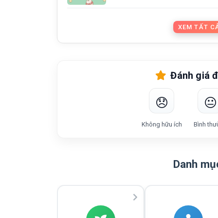
XEM TẤT CẢ
Đánh giá đ
😞
😐
Không hữu ích
Bình thư
Danh mục