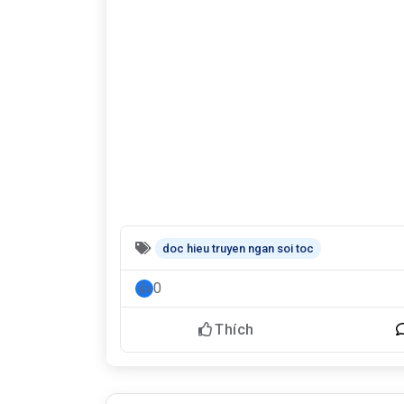
doc hieu truyen ngan soi toc
0
Thích