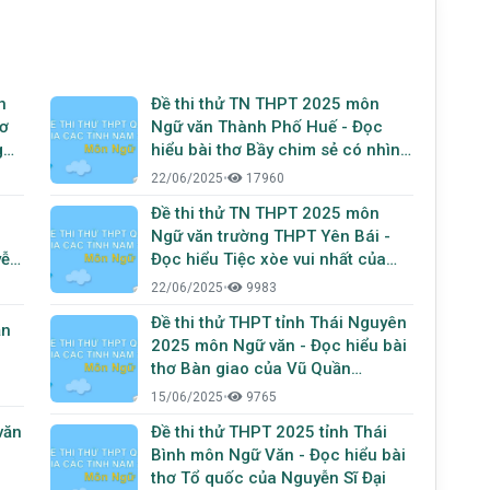
n
Đề thi thử TN THPT 2025 môn
hơ
Ngữ văn Thành Phố Huế - Đọc
g
hiểu bài thơ Bầy chim sẻ có nhìn
thấy tôi không? của Nguyễn
22/06/2025
•
17960
Phong Việt
Đề thi thử TN THPT 2025 môn
Ngữ văn trường THPT Yên Bái -
yễn
Đọc hiểu Tiệc xòe vui nhất của
Nguyễn Huy Thiệp
22/06/2025
•
9983
Đề thi thử THPT tỉnh Thái Nguyên
ăn
2025 môn Ngữ văn - Đọc hiểu bài
thơ Bàn giao của Vũ Quần
Phương
15/06/2025
•
9765
văn
Đề thi thử THPT 2025 tỉnh Thái
Bình môn Ngữ Văn - Đọc hiểu bài
thơ Tổ quốc của Nguyễn Sĩ Đại