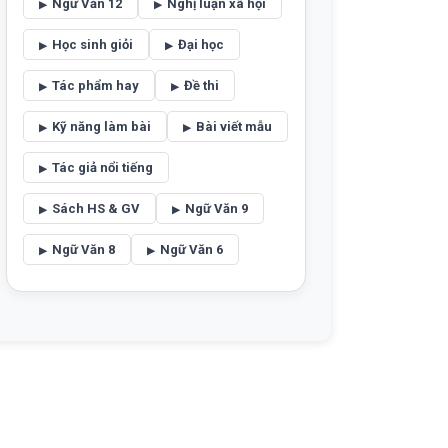
Ngữ Văn 12
Nghị luận xã hội
Học sinh giỏi
Đại học
Tác phẩm hay
Đề thi
Kỹ năng làm bài
Bài viết mẫu
Tác giả nổi tiếng
Sách HS & GV
Ngữ Văn 9
Ngữ Văn 8
Ngữ Văn 6