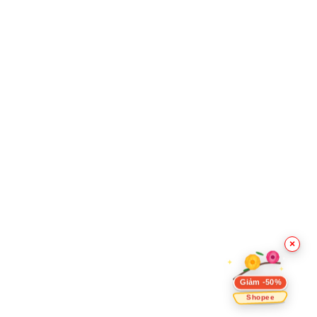
×
Giảm -50%
Shopee