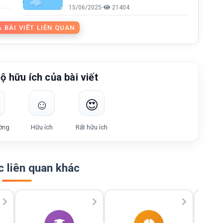
15/06/2025
•
21404
 BÀI VIẾT LIÊN QUAN
ộ hữu ích của bài viết
☺️
😍
ờng
Hữu ích
Rất hữu ích
 liên quan khác