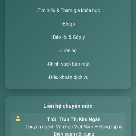
Liên kết nhanh
Trang chủ
Tìm hiểu & Tham gia khóa học
Blogs
Báo lỗi & Góp ý
Liên hệ
Chính sách bảo mật
Điều khoản dịch vụ
Xin chào! Tôi là trợ lý ảo, sẵn sàng hỗ trợ bạn
tìm kiếm các bài viết về văn học. Hãy nhập từ
Liên hệ chuyên môn
khóa mà bạn quan tâm, tôi sẽ giúp bạn ngay
!