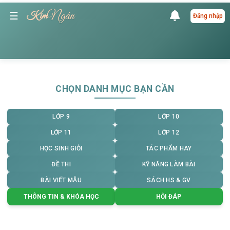
Ngân
☰
Kim
Đăng nhập
CHỌN DANH MỤC BẠN CẦN
LỚP 9
LỚP 10
LỚP 11
LỚP 12
HỌC SINH GIỎI
TÁC PHẨM HAY
ĐỀ THI
KỸ NĂNG LÀM BÀI
BÀI VIẾT MẪU
SÁCH HS & GV
THÔNG TIN & KHÓA HỌC
HỎI ĐÁP