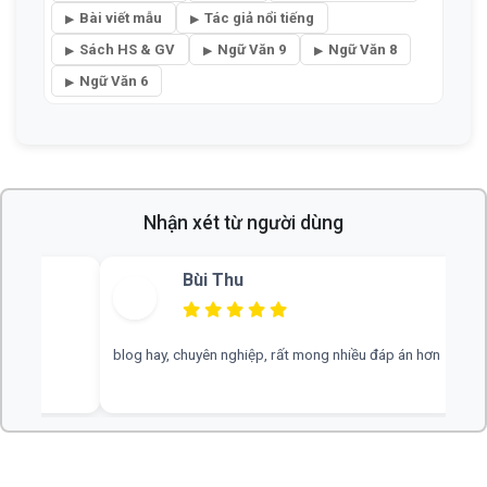
Nghị luận xã hội
Học sinh giỏi
Đại học
Tác phẩm hay
Đề thi
Kỹ năng làm bài
Bài viết mẫu
Tác giả nổi tiếng
Sách HS & GV
Ngữ Văn 9
Ngữ Văn 8
Ngữ Văn 6
Nhận xét từ người dùng
Bùi Thu
blog hay, chuyên nghiệp, rất mong nhiều đáp án hơn
web hay, cần