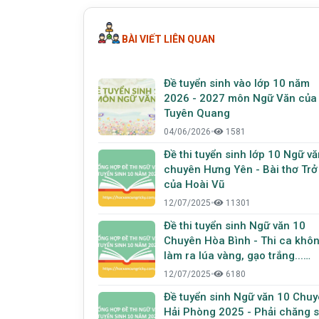
BÀI VIẾT LIÊN QUAN
Đề tuyển sinh vào lớp 10 năm
2026 - 2027 môn Ngữ Văn của
Tuyên Quang
04/06/2026
•
1581
Đề thi tuyển sinh lớp 10 Ngữ vă
chuyên Hưng Yên - Bài thơ Trở lại
của Hoài Vũ
12/07/2025
•
11301
Đề thi tuyển sinh Ngữ văn 10
Chuyên Hòa Bình - Thi ca khô
làm ra lúa vàng, gạo trắng...
nhưng chính thi ca làm ra nhữ
12/07/2025
•
6180
giấc mơ cho con người
Đề tuyển sinh Ngữ văn 10 Chu
Hải Phòng 2025 - Phải chăng 