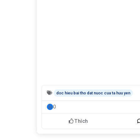
doc hieu bai tho dat nuoc cua ta huu yen
0
Thích