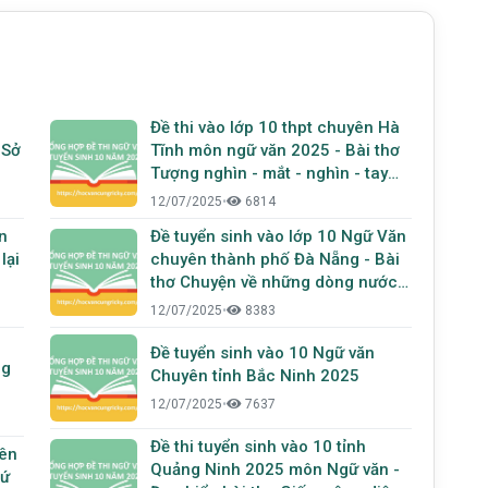
Đề thi vào lớp 10 thpt chuyên Hà
 Sở
Tĩnh môn ngữ văn 2025 - Bài thơ
Tượng nghìn - mắt - nghìn - tay
của Bế Kiến Quốc
12/07/2025
•
6814
n
Đề tuyển sinh vào lớp 10 Ngữ Văn
chuyên thành phố Đà Nẵng - Bài
thơ Chuyện về những dòng nước
của Xuân Quỳnh
12/07/2025
•
8383
Đề tuyển sinh vào 10 Ngữ văn
ng
Chuyên tỉnh Bắc Ninh 2025
12/07/2025
•
7637
ng
Đề thi tuyển sinh vào 10 tỉnh
yên
Quảng Ninh 2025 môn Ngữ văn -
sứ