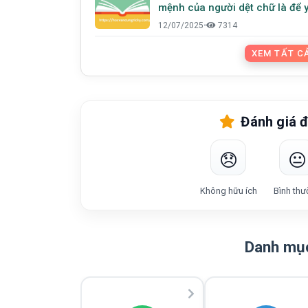
mệnh của người dệt chữ là để 
thương và hy vọng gieo mầm t
12/07/2025
•
7314
những trang thơ
XEM TẤT CẢ
Đánh giá đ
😞
😐
Không hữu ích
Bình thư
Danh mục