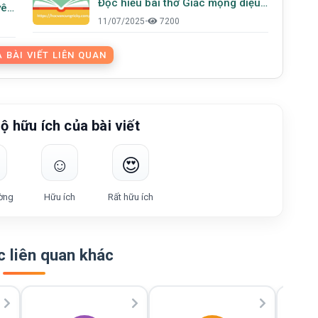
Đọc hiểu bài thơ Giấc mộng diệu
yêu
huyền của Tế Hanh
rên
11/07/2025
•
7200
 BÀI VIẾT LIÊN QUAN
ộ hữu ích của bài viết
☺️
😍
ờng
Hữu ích
Rất hữu ích
 liên quan khác