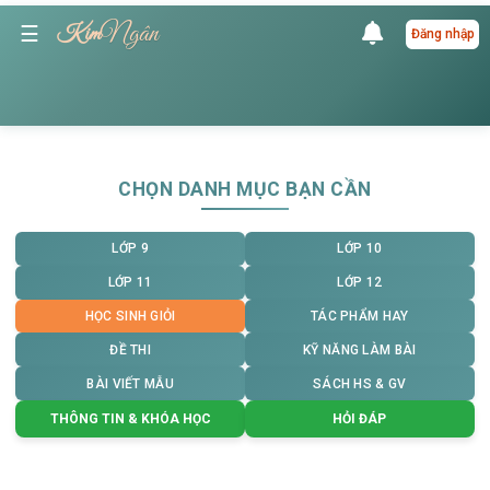
Ngân
☰
Kim
Đăng nhập
CHỌN DANH MỤC BẠN CẦN
LỚP 9
LỚP 10
LỚP 11
LỚP 12
HỌC SINH GIỎI
TÁC PHẨM HAY
ĐỀ THI
KỸ NĂNG LÀM BÀI
BÀI VIẾT MẪU
SÁCH HS & GV
THÔNG TIN & KHÓA HỌC
HỎI ĐÁP