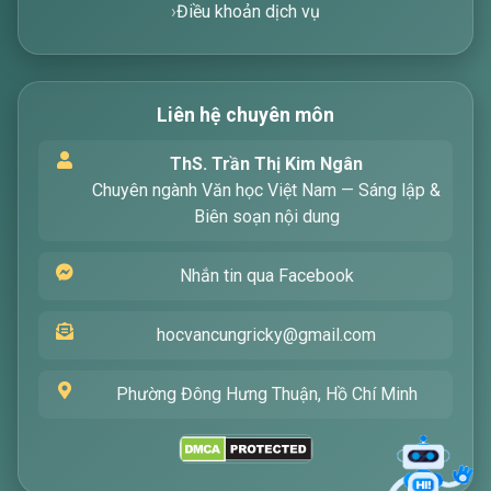
Chính sách bảo mật
Điều khoản dịch vụ
Xin chào! Tôi là trợ lý ảo, sẵn sàng hỗ trợ bạn
tìm kiếm các bài viết về văn học. Hãy nhập từ
Liên hệ chuyên môn
khóa mà bạn quan tâm, tôi sẽ giúp bạn ngay
!
ThS. Trần Thị Kim Ngân
Chuyên ngành Văn học Việt Nam — Sáng lập &
Biên soạn nội dung
Nhắn tin qua Facebook
hocvancungricky@gmail.com
Phường Đông Hưng Thuận, Hồ Chí Minh