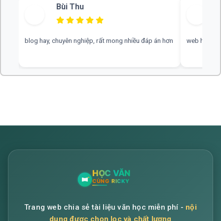
Nhận xét từ người dùng
Bùi Thu
blog hay, chuyên nghiệp, rất mong nhiều đáp án hơn
web hay, cần