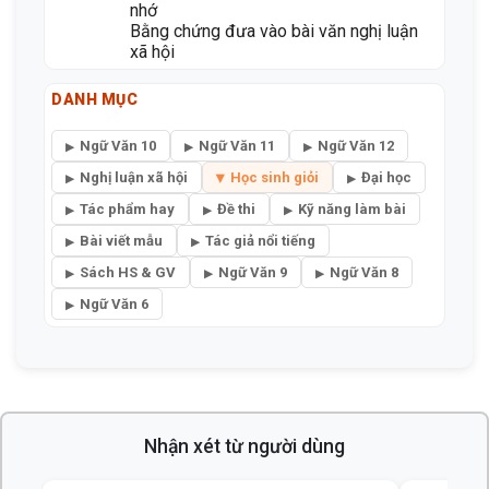
hình thức nghệ thuật của truyện ngắn
Làm bạn với AI - tác giả Lữ Mai
Mẹo làm bài biện pháp tu từ, dễ hiểu, dễ
nhớ
Bằng chứng đưa vào bài văn nghị luận
xã hội
DANH MỤC
Ngữ Văn 10
Ngữ Văn 11
Ngữ Văn 12
Nghị luận xã hội
Học sinh giỏi
Đại học
Tác phẩm hay
Đề thi
Kỹ năng làm bài
Bài viết mẫu
Tác giả nổi tiếng
Sách HS & GV
Ngữ Văn 9
Ngữ Văn 8
Ngữ Văn 6