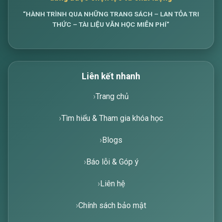
Trang web chia sẻ tài liệu văn học miễn phí -
nội
dung được chọn lọc và chất lượng
“HÀNH TRÌNH QUA NHỮNG TRANG SÁCH – LAN TỎA TRI
THỨC – TÀI LIỆU VĂN HỌC MIỄN PHÍ”
Liên kết nhanh
Trang chủ
Tìm hiểu & Tham gia khóa học
Blogs
Báo lỗi & Góp ý
Liên hệ