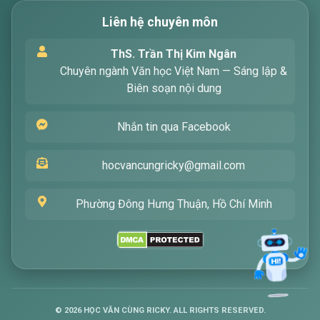
Liên hệ chuyên môn
Xin chào! Tôi là trợ lý ảo, sẵn sàng hỗ trợ bạn
ThS. Trần Thị Kim Ngân
tìm kiếm các bài viết về văn học. Hãy nhập từ
Chuyên ngành Văn học Việt Nam — Sáng lập &
khóa mà bạn quan tâm, tôi sẽ giúp bạn ngay
Biên soạn nội dung
!
Nhắn tin qua Facebook
hocvancungricky@gmail.com
Phường Đông Hưng Thuận, Hồ Chí Minh
Gửi
©
2026
HỌC VĂN CÙNG RICKY. ALL RIGHTS RESERVED.