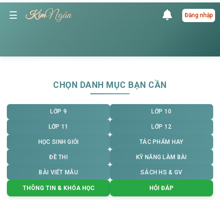
Ngân
☰
Kim
Đăng nhập
CHỌN DANH MỤC BẠN CẦN
LỚP 9
LỚP 10
LỚP 11
LỚP 12
HỌC SINH GIỎI
TÁC PHẨM HAY
ĐỀ THI
KỸ NĂNG LÀM BÀI
BÀI VIẾT MẪU
SÁCH HS & GV
THÔNG TIN & KHÓA HỌC
HỎI ĐÁP