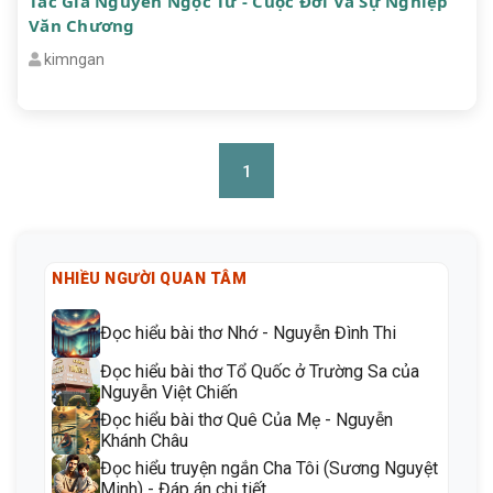
Tác Giả Nguyễn Ngọc Tư - Cuộc Đời Và Sự Nghiệp
Văn Chương
kimngan
1
NHIỀU NGƯỜI QUAN TÂM
Đọc hiểu bài thơ Nhớ - Nguyễn Đình Thi
Đọc hiểu bài thơ Tổ Quốc ở Trường Sa của
Nguyễn Việt Chiến
Đọc hiểu bài thơ Quê Của Mẹ - Nguyễn
Khánh Châu
Đọc hiểu truyện ngắn Cha Tôi (Sương Nguyệt
Minh) - Đáp án chi tiết