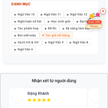
DANH MỤC
×
Ngữ Văn 10
Ngữ Văn 11
Ngữ Văn 12
Nghị luận xã hội
Học sinh giỏi
Đại học
Giảm -50%
Shopee
Tác phẩm hay
Đề thi
Kỹ năng làm bài
Bài viết mẫu
Tác giả nổi tiếng
Sách HS & GV
Ngữ Văn 9
Ngữ Văn 8
Ngữ Văn 6
Nhận xét từ người dùng
Bùi Thu