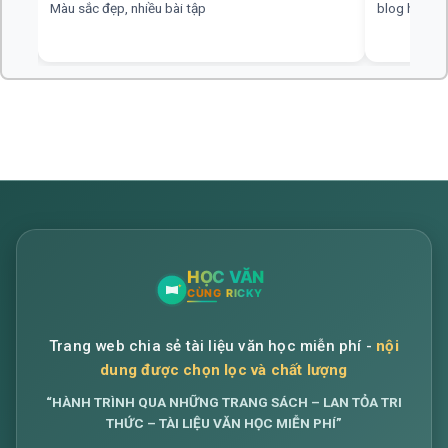
blog hay, chuyên nghiệp, rất mong nhiều đáp án hơn
web hay, cần
Trang web chia sẻ tài liệu văn học miễn phí -
nội
dung được chọn lọc và chất lượng
“HÀNH TRÌNH QUA NHỮNG TRANG SÁCH – LAN TỎA TRI
THỨC – TÀI LIỆU VĂN HỌC MIỄN PHÍ”