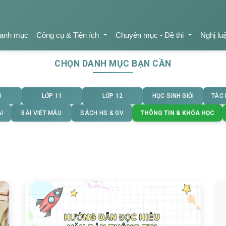
anh mục
Công cụ & Tiện ích
Chuyên mục - Đề thi
Nghị lu
CHỌN DANH MỤC BẠN CẦN
0
LỚP 11
LỚP 12
HỌC SINH GIỎI
TÁC
I
BÀI VIẾT MẪU
SÁCH HS & GV
THÔNG TIN & KHÓA HỌC