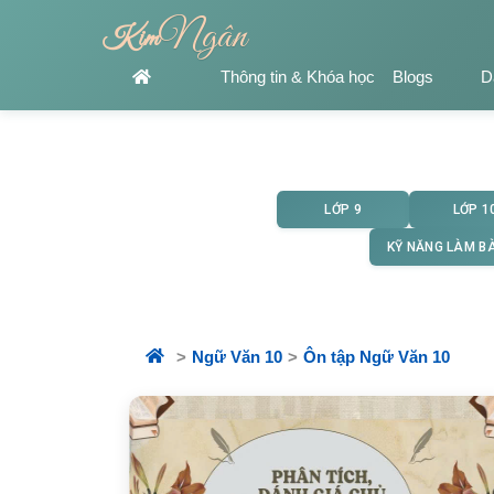
Ngân
Kim
Thông tin & Khóa học
Blogs
D
LỚP 9
LỚP 1
KỸ NĂNG LÀM BÀ
Ngữ Văn 10
Ôn tập Ngữ Văn 10