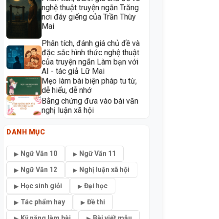
nghệ thuật truyện ngắn Trăng
nơi đáy giếng của Trần Thùy
Mai
Phân tích, đánh giá chủ đề và
đặc sắc hình thức nghệ thuật
của truyện ngắn Làm bạn với
AI - tác giả Lữ Mai
Mẹo làm bài biện pháp tu từ,
dễ hiểu, dễ nhớ
Bằng chứng đưa vào bài văn
nghị luận xã hội
DANH MỤC
Ngữ Văn 10
Ngữ Văn 11
Ngữ Văn 12
Nghị luận xã hội
Học sinh giỏi
Đại học
Tác phẩm hay
Đề thi
Kỹ năng làm bài
Bài viết mẫu