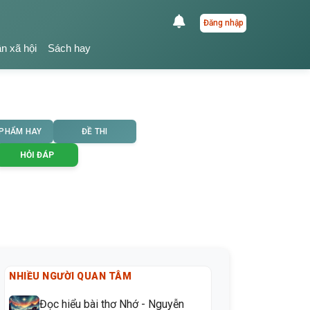
Đăng nhập
ận xã hội
Sách hay
 PHẨM HAY
ĐỀ THI
HỎI ĐÁP
NHIỀU NGƯỜI QUAN TÂM
Đọc hiểu bài thơ Nhớ - Nguyễn