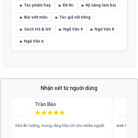
Tác phẩm hay
Đề thi
Kỹ năng làm bài
Bài viết mẫu
Tác giả nổi tiếng
Sách HS & GV
Ngữ Văn 9
Ngữ Văn 8
Ngữ Văn 6
Nhận xét từ người dùng
Trần Bảo
ợc
Khá ấn tượng, mong rằng hữu ích cho nhiều người
web hay, mo