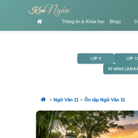
Ngân
Kim
Thông tin & Khóa học
Blogs
D
LỚP 9
LỚP 1
KỸ NĂNG LÀM BÀ
Ngữ Văn 11
Ôn tập Ngữ Văn 11