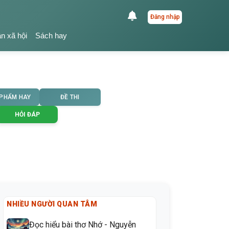
Đăng nhập
ận xã hội
Sách hay
 PHẨM HAY
ĐỀ THI
HỎI ĐÁP
NHIỀU NGƯỜI QUAN TÂM
Đọc hiểu bài thơ Nhớ - Nguyễn