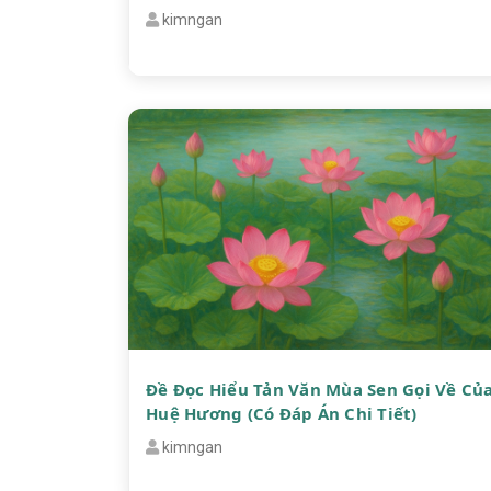
kimngan
Đề Đọc Hiểu Tản Văn Mùa Sen Gọi Về Củ
Huệ Hương (có Đáp Án Chi Tiết)
kimngan