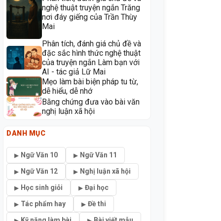
nghệ thuật truyện ngắn Trăng
nơi đáy giếng của Trần Thùy
Mai
Phân tích, đánh giá chủ đề và
đặc sắc hình thức nghệ thuật
của truyện ngắn Làm bạn với
AI - tác giả Lữ Mai
Mẹo làm bài biện pháp tu từ,
dễ hiểu, dễ nhớ
Bằng chứng đưa vào bài văn
nghị luận xã hội
DANH MỤC
Ngữ Văn 10
Ngữ Văn 11
Ngữ Văn 12
Nghị luận xã hội
Học sinh giỏi
Đại học
Tác phẩm hay
Đề thi
Kỹ năng làm bài
Bài viết mẫu