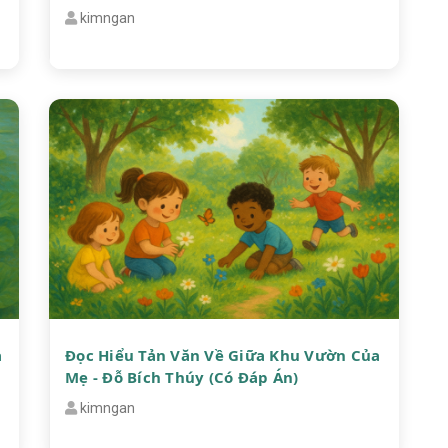
kimngan
a
Đọc Hiểu Tản Văn Về Giữa Khu Vườn Của
Mẹ - Đỗ Bích Thúy (Có Đáp Án)
kimngan