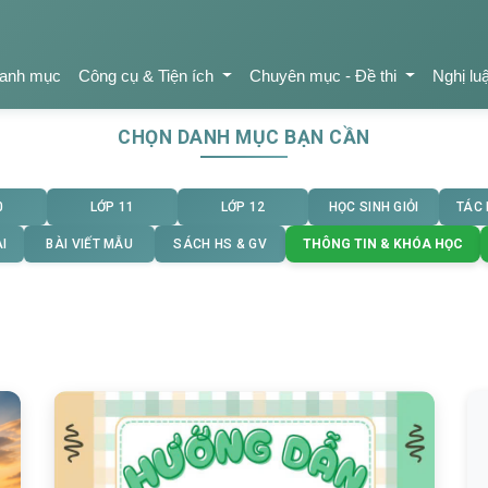
anh mục
Công cụ & Tiện ích
Chuyên mục - Đề thi
Nghị lu
CHỌN DANH MỤC BẠN CẦN
0
LỚP 11
LỚP 12
HỌC SINH GIỎI
TÁC
I
BÀI VIẾT MẪU
SÁCH HS & GV
THÔNG TIN & KHÓA HỌC