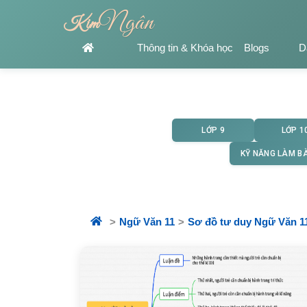
Ngân
Kim
Thông tin & Khóa học
Blogs
D
LỚP 9
LỚP 1
KỸ NĂNG LÀM BÀ
Ngữ Văn 11
Sơ đồ tư duy Ngữ Văn 1