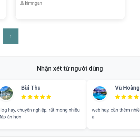
kimngan
1
Nhận xét từ người dùng
Vũ Hoàng Nam
Ngô Lan
web hay, cần thêm nhiều tài liệu văn 9 ạ
có công cụ đếm từ, tui 
ạ
web được cải thiện con