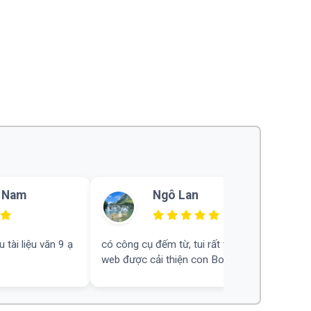
Trần Bảo
rất thích. Mong
Khá ấn tượng, mong rằng hữu ích cho
 Bot
nhiều người