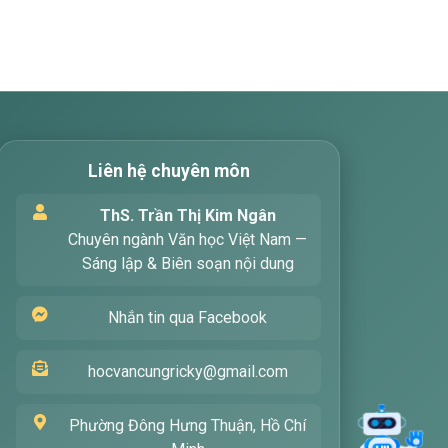
Liên hệ chuyên môn
ThS. Trần Thị Kim Ngân
Xin chào! Tôi là trợ lý ảo, sẵn sàng
Chuyên ngành Văn học Việt Nam —
hỗ trợ bạn tìm kiếm các bài viết
Sáng lập & Biên soạn nội dung
về văn học. Hãy nhập từ khóa mà
bạn quan tâm, tôi sẽ giúp bạn
Nhắn tin qua Facebook
ngay !
hocvancungricky@gmail.com
Phường Đông Hưng Thuận, Hồ Chí