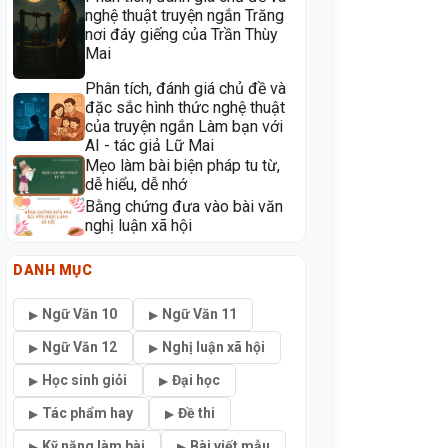
nghệ thuật truyện ngắn Trăng
nơi đáy giếng của Trần Thùy
Mai
Phân tích, đánh giá chủ đề và
đặc sắc hình thức nghệ thuật
của truyện ngắn Làm bạn với
AI - tác giả Lữ Mai
Mẹo làm bài biện pháp tu từ,
dễ hiểu, dễ nhớ
Bằng chứng đưa vào bài văn
nghị luận xã hội
DANH MỤC
Ngữ Văn 10
Ngữ Văn 11
Ngữ Văn 12
Nghị luận xã hội
Học sinh giỏi
Đại học
Tác phẩm hay
Đề thi
Kỹ năng làm bài
Bài viết mẫu