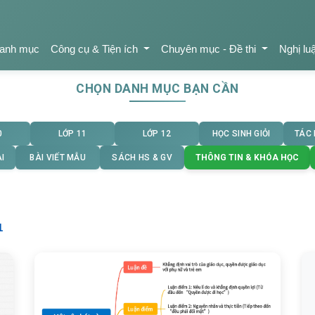
anh mục
Công cụ & Tiện ích
Chuyên mục - Đề thi
Nghị lu
CHỌN DANH MỤC BẠN CẦN
0
LỚP 11
LỚP 12
HỌC SINH GIỎI
TÁC
I
BÀI VIẾT MẪU
SÁCH HS & GV
THÔNG TIN & KHÓA HỌC
1