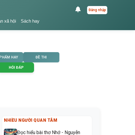
Đăng nhập
ận xã hội
Sách hay
 PHẨM HAY
ĐỀ THI
HỎI ĐÁP
NHIỀU NGƯỜI QUAN TÂM
Đọc hiểu bài thơ Nhớ - Nguyễn