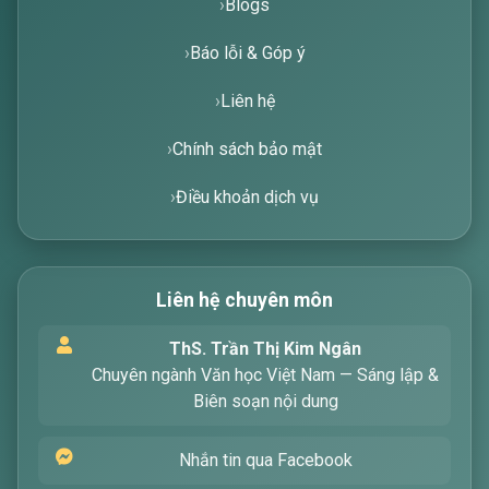
Blogs
Báo lỗi & Góp ý
Liên hệ
Chính sách bảo mật
Điều khoản dịch vụ
Liên hệ chuyên môn
Xin chào! Tôi là trợ lý ảo, sẵn sàng hỗ trợ bạn
ThS. Trần Thị Kim Ngân
tìm kiếm các bài viết về văn học. Hãy nhập từ
Chuyên ngành Văn học Việt Nam — Sáng lập &
khóa mà bạn quan tâm, tôi sẽ giúp bạn ngay
Biên soạn nội dung
!
Nhắn tin qua Facebook