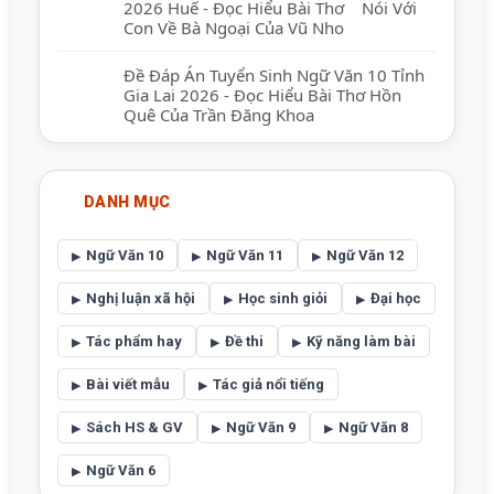
2026 Huế - Đọc Hiểu Bài Thơ Nói Với
Con Về Bà Ngoại Của Vũ Nho
Đề Đáp Án Tuyển Sinh Ngữ Văn 10 Tỉnh
Gia Lai 2026 - Đọc Hiểu Bài Thơ Hồn
Quê Của Trần Đăng Khoa
DANH MỤC
Ngữ Văn 10
Ngữ Văn 11
Ngữ Văn 12
Nghị luận xã hội
Học sinh giỏi
Đại học
Tác phẩm hay
Đề thi
Kỹ năng làm bài
Bài viết mẫu
Tác giả nổi tiếng
Sách HS & GV
Ngữ Văn 9
Ngữ Văn 8
Ngữ Văn 6