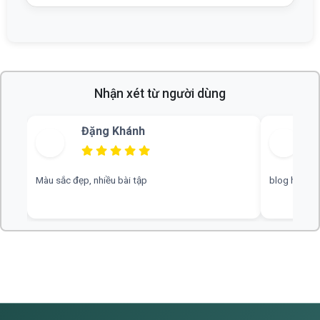
Nhận xét từ người dùng
Bùi Thu
blog hay, chuyên nghiệp, rất mong nhiều đáp án hơn
web hay, cần