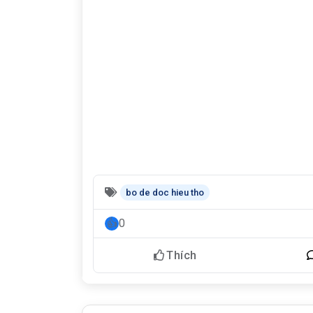
bo de doc hieu tho
0
Thích