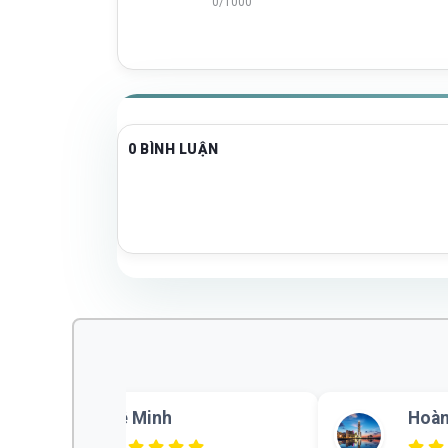
0/1000
0 BÌNH LUẬN
Phan Hải