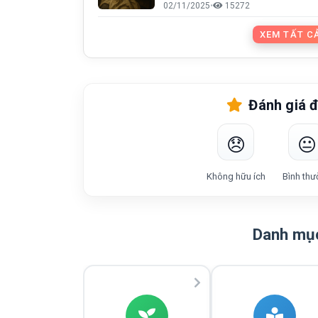
Quang Vũ
02/11/2025
•
15272
XEM TẤT CẢ
Đánh giá đ
😞
😐
Không hữu ích
Bình thư
Danh mục