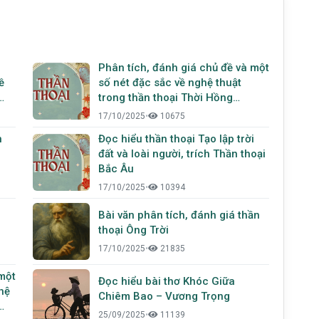
Phân tích, đánh giá chủ đề và một
ề
số nét đặc sắc về nghệ thuật
trong thần thoại Thời Hồng
Hoang, trích từ Thần thoại Nhật
17/10/2025
•
10675
Bản
n
Đọc hiểu thần thoại Tạo lập trời
đất và loài người, trích Thần thoại
Bắc Âu
17/10/2025
•
10394
Bài văn phân tích, đánh giá thần
thoại Ông Trời
17/10/2025
•
21835
 một
Đọc hiểu bài thơ Khóc Giữa
hệ
Chiêm Bao – Vương Trọng
25/09/2025
•
11139