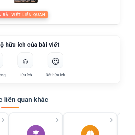
 BÀI VIẾT LIÊN QUAN
ộ hữu ích của bài viết
☺️
😍
ờng
Hữu ích
Rất hữu ích
 liên quan khác