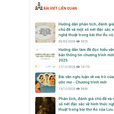
BÀI VIẾT LIÊN QUAN
Hướng dẫn phân tích, đánh giá
chủ đề và một số nét đặc sắc v
nghệ thuật trong bài thơ Áo cũ
của Lưu Quang Vũ
05/03/2026
•
5025
Hướng dẫn làm đề đọc hiểu vă
bản thông tin chương trình mới
2025
17/12/2025
•
10170
Bài văn nghị luận về vai trò của
ước mơ - Chương trình mới
13/12/2025
•
5836
Phân tích, đánh giá chủ đề và
số nét đặc sắc về hình thức ng
thuật trong bài thơ Áo của Lưu