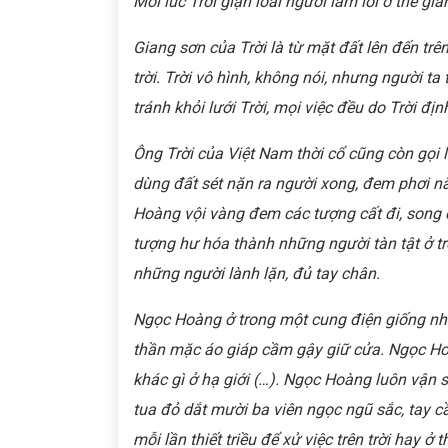
Mỗi lúc Trời giận loài người lầm lỗi ở thế gian
Giang sơn của Trời là từ mặt đất lên đến trên 
trời. Trời vô hình, không nói, nhưng người ta
tránh khỏi lưới Trời, mọi việc đều do Trời địn
Ông Trời của Việt Nam thời cổ cũng còn gọ
dùng đất sét nặn ra người xong, đem phơi n
Hoàng vội vàng đem các tượng cất đi, song 
tượng hư hóa thành những người tàn tật ở tr
những người lành lặn, đủ tay chân.
Ngọc Hoàng ở trong một cung điện giống như
thần mặc áo giáp cầm gậy giữ cửa. Ngọc Hoà
khác gì ở hạ giới (…). Ngọc Hoàng luôn vận s
tua đỏ dắt mười ba viên ngọc ngũ sắc, tay 
mỗi lần thiết triều để xử việc trên trời hay 