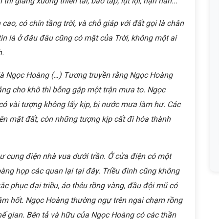
 thì giáng xuống thiên tai, bão táp, lụt lội, hạn hán...
cao, có chín tầng trời, và chỗ giáp với đất gọi là chân
 tin là ở đâu đâu cũng có mặt của Trời, không một ai
h.
i là Ngọc Hoàng (…) Tương truyền rằng Ngọc Hoàng
ắng cho khô thì bỗng gặp một trận mưa to. Ngọc
có vài tượng không lấy kịp, bị nước mưa làm hư. Các
ên mặt đất, còn những tượng kịp cất đi hóa thành
 cung điện nhà vua dưới trần. Ở cửa điện có một
ng họp các quan lại tại đây. Triều đình cũng không
ắc phục đại triều, áo thêu rồng vàng, đầu đội mũ có
cầm hốt. Ngọc Hoàng thường ngự trên ngai chạm rồng
ở thế gian. Bên tả và hữu của Ngọc Hoàng có các thần