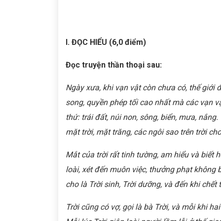
I. ĐỌC HIỂU (6,0 điểm)
Đọc truyện thần thoại sau:
Ngày xưa, khi vạn vật còn chưa có, thế giới 
song, quyền phép tối cao nhất mà các vạn vậ
thứ: trái đất, núi non, sông, biển, mưa, nắng. 
mặt trời, mặt trăng, các ngôi sao trên trời ch
Mắt của trời rất tinh tường, am hiểu và biết 
loài, xét đến muôn việc, thưởng phạt không b
cho là Trời sinh, Trời dưỡng, và đến khi chết t
Trời cũng có vợ, gọi là bà Trời, và mỗi khi 