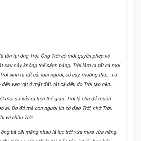
đã tồn tại ông Trời. Ông Trời có một quyền phép vô
t sau này không thể sánh bằng. Trời làm ra tất cả mọi
Trời sinh ra tất cả: loài người, cỏ cây, muông thú... Từ
o đến vạn vật ở mặt đất, tất cả đều do Trời tạo nên.
hết mọi sự xảy ra trên thế gian. Trời là cha đẻ muôn
ỏ ai. Do đó mà con người tin có đạo Trời, nhờ Trời,
hì về chầu Trời.
hai ông bà cãi mắng nhau là lúc trời vừa mưa vừa nắng.