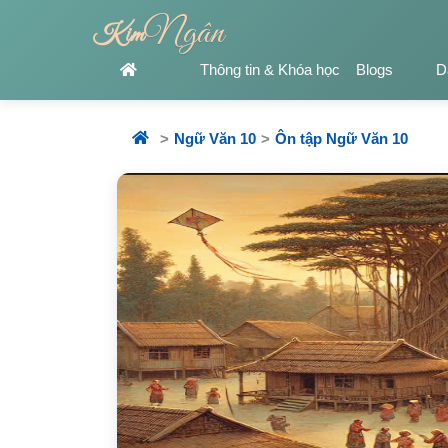
Ngân
Kim
Thông tin & Khóa học
Blogs
D
Ngữ Văn 10
Ôn tập Ngữ Văn 10