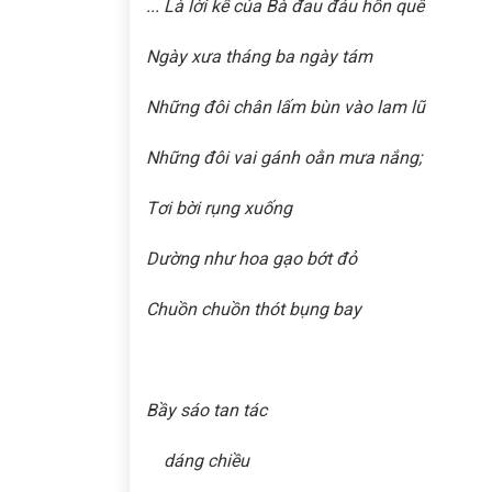
.
.. Là lời kể của Bà đau đáu hồn quê
Ngày xưa tháng ba ngày tám
Những đôi chân lấm bùn vào lam lũ
Những đôi vai gánh oằn mưa nắng;
Tơi bời rụng xuống
Dường như hoa gạo bớt đỏ
Chuồn chuồn thót bụng bay
Bầy sáo tan tác
dáng chiều