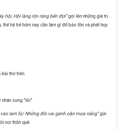
y hội, Hội làng rộn ràng bến đợi”
gợi lên những giá trị
 thế hệ trẻ hôm nay cần làm gì để bảo tồn và phát huy
 bài thơ trên.
ừ nhân xưng “tôi”
vào lam lũ
/
Những đôi vai gánh oằn mưa nắng
”
gợi
i nơi thôn quê.