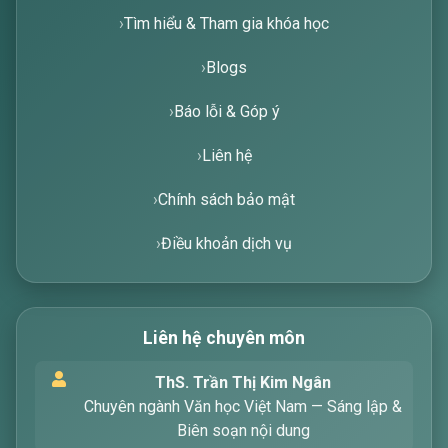
Tìm hiểu & Tham gia khóa học
Blogs
Báo lỗi & Góp ý
Liên hệ
Chính sách bảo mật
Điều khoản dịch vụ
Liên hệ chuyên môn
Xin chào! Tôi là trợ lý ảo, sẵn sàng hỗ trợ bạn
ThS. Trần Thị Kim Ngân
tìm kiếm các bài viết về văn học. Hãy nhập từ
Chuyên ngành Văn học Việt Nam — Sáng lập &
khóa mà bạn quan tâm, tôi sẽ giúp bạn ngay
Biên soạn nội dung
!