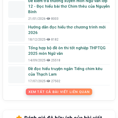
Đề kiểm tra thường xuyên môn Ngữ văn lớp
12 - Đọc hiểu bài thơ Chim thêu của Nguyễn
Bính
21/01/2026
•
8003
Hướng dẫn đọc hiểu thơ chương trình mới
2026
18/12/2025
•
8182
Tổng hợp bộ đề ôn thi tốt nghiệp THPTQG
2025 môn Ngữ văn
14/09/2025
•
25518
Đề đọc hiểu truyện ngắn Tiếng chim kêu
của Thạch Lam
17/07/2025
•
27502
XEM TẤT CẢ BÀI VIẾT LIÊN QUAN
Đánh giá độ hữu ích của bài viết