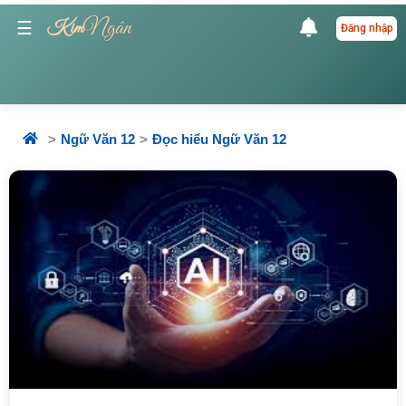
Ngân
☰
Kim
Đăng nhập
Ngữ Văn 12
Đọc hiểu Ngữ Văn 12