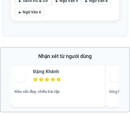
Sách HS & GV
Ngữ Văn 9
Ngữ Văn 8
Ngữ Văn 6
Nhận xét từ người dùng
Đặng Khánh
Bùi Thu
sắc đẹp, nhiều bài tập
blog hay, chuyên nghiệp,