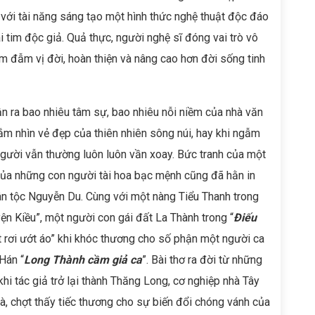
 với tài năng sáng tạo một hình thức nghệ thuật độc đáo
i tim độc giả. Quả thực, người nghệ sĩ đóng vai trò vô
m đẫm vị đời, hoàn thiện và nâng cao hơn đời sống tinh
n ra bao nhiêu tâm sự, bao nhiêu nỗi niềm của nhà văn
ắm nhìn vẻ đẹp của thiên nhiên sông núi, hay khi ngẫm
người vẫn thường luôn luôn vần xoay. Bức tranh của một
ủa những con người tài hoa bạc mệnh cũng đã hằn in
dân tộc Nguyễn Du. Cùng với một nàng Tiểu Thanh trong
yện Kiều”, một người con gái đất La Thành trong “
Điếu
 rơi ướt áo” khi khóc thương cho số phận một người ca
Hán “
Long Thành cầm giả ca
”. Bài thơ ra đời từ những
 khi tác giả trở lại thành Thăng Long, cơ nghiệp nhà Tây
già, chợt thấy tiếc thương cho sự biến đổi chóng vánh của