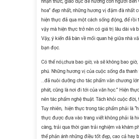
nhận thức, giáo dục để hướng con người đến v
hoa” đẹp nhất, những hương vị đậm đà nhất củ
hiện thực đã qua một cách sống động, để rồi 
vậy mà hiện thực trở nên có giá trị lâu dài và 
Vậy, ý kiến đã bàn về mối quan hệ giữa nhà vă
bạn đọc.
Có thể nói,chưa bao giờ, và sẽ không bao giờ
phú. Những hương vị của cuộc sống đa thanh 
…đã nuôi dưỡng cho tác phẩm văn chương lớn l
phát, cũng là nơi đi tới của văn học.” Hiện th
nên tác phẩm nghệ thuật. Tách khỏi cuộc đời, 
Tuy nhiên, hiện thực trong tác phẩm phải là “h
thực được đưa vào trang viết không phải là hi
càng, trải qua thời gian trải nghiệm và khám 
thể phản ánh những điều tốt đẹp, cao cả hay 