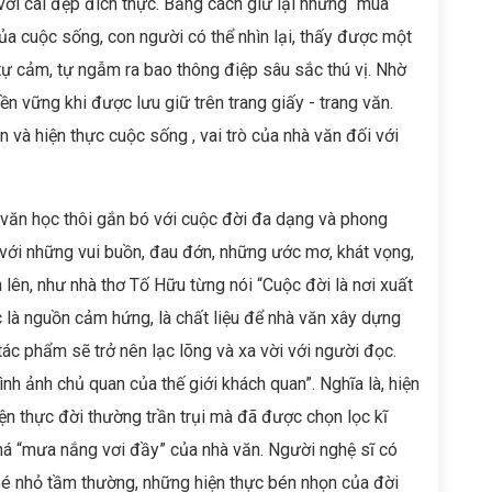
ới cái đẹp đích thực. Bằng cách giữ lại những “mùa
a cuộc sống, con người có thể nhìn lại, thấy được một
tự cảm, tự ngẫm ra bao thông điệp sâu sắc thú vị. Nhờ
bền vững khi được lưu giữ trên trang giấy - trang văn.
n và hiện thực cuộc sống , vai trò của nhà văn đối với
, văn học thôi gắn bó với cuộc đời đa dạng và phong
với những vui buồn, đau đớn, những ước mơ, khát vọng,
ên, như nhà thơ Tố Hữu từng nói “Cuộc đời là nơi xuất
ực là nguồn cảm hứng, là chất liệu để nhà văn xây dựng
tác phẩm sẽ trở nên lạc lõng và xa vời với người đọc.
ình ảnh chủ quan của thế giới khách quan”. Nghĩa là, hiện
ện thực đời thường trần trụi mà đã được chọn lọc kĩ
phá “mưa nắng vơi đầy” của nhà văn. Người nghệ sĩ có
bé nhỏ tầm thường, những hiện thực bén nhọn của đời