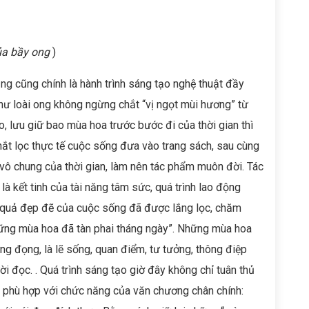
ủa bầy ong
)
ũng chính là hành trình sáng tạo nghệ thuật đầy
hư loài ong không ngừng chắt “vị ngọt mùi hương” từ
, lưu giữ bao mùa hoa trước bước đi của thời gian thì
hắt lọc thực tế cuộc sống đưa vào trang sách, sau cùng
 vô chung của thời gian, làm nên tác phẩm muôn đời. Tác
à kết tinh của tài năng tâm sức, quá trình lao động
t quả đẹp đẽ của cuộc sống đã được lắng lọc, chăm
hững mùa hoa đã tàn phai tháng ngày”. Những mùa hoa
ng đọng, là lẽ sống, quan điểm, tư tưởng, thông điệp
ời đọc. . Quá trình sáng tạo giờ đây không chỉ tuân thủ
n phù hợp với chức năng của văn chương chân chính: