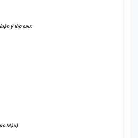
luận ý thơ
sau:
ức Mậu)