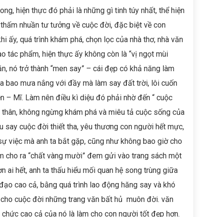
g, hiện thực đó phải là những gì tinh túy nhất, thể hiện
i thấm nhuần tư tưởng về cuộc đời, đặc biệt về con
hi ấy, quá trình khám phá, chọn lọc của nhà thơ, nhà văn
o tác phẩm, hiện thực ấy không còn là “vị ngọt mùi
n, nó trở thành “men say” – cái đẹp có khả năng làm
ua bao mưa nắng với đầy mà làm say đất trời, lôi cuốn
n – Mĩ. Làm nên điều kì diệu đó phải nhờ đến “ cuộc
ấn thân, không ngừng khám phá và miêu tả cuộc sống của
u say cuộc đời thiết tha, yêu thương con người hết mực,
sự việc mà anh ta bắt gặp, cũng như không bao giờ cho
ìm cho ra “chất vàng mười” đem gửi vào trang sách một
 ai hết, anh ta thấu hiểu mối quan hệ song trùng giữa
đạo cao cả, bằng quá trình lao động hăng say và khó
n cho cuộc đời những trang văn bất hủ muôn đời. văn
 chức cao cả của nó là làm cho con người tốt đẹp hơn.