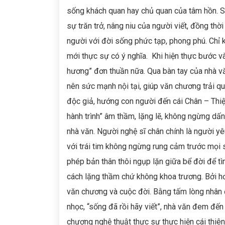
sống khách quan hay chủ quan của tâm hồn. Son
sự trăn trở, nâng niu của người viết, đồng thờ
người với đời sống phức tạp, phong phú. Chỉ k
mới thực sự có ý nghĩa. Khi hiện thực bước và
hương” đơn thuần nữa. Qua bàn tay của nhà vă
nên sức mạnh nội tại, giúp văn chương trải q
độc giả, hướng con người đến cái Chân – Thiệ
hành trình” âm thầm, lặng lẽ, không ngừng d
nhà văn. Người nghệ sĩ chân chính là người yê
với trái tim không ngừng rung cảm trước mọi 
phép bản thân thôi ngụp lặn giữa bể đời để t
cách lặng thầm chứ không khoa trương. Bởi hơn
văn chương và cuộc đời. Bằng tấm lòng nhân 
nhọc, “sống đã rồi hãy viết”, nhà văn đem đế
chương nghệ thuật thực sự thực hiện cái thiên