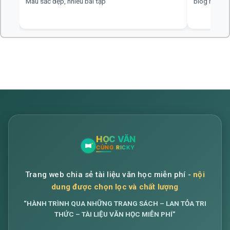
blog hay, chuyên nghiệp, rất mong nhiều đáp án hơn
web hay, cần
Trang web chia sẻ tài liệu văn học miễn phí -
nội
dung được chọn lọc và chất lượng
“HÀNH TRÌNH QUA NHỮNG TRANG SÁCH – LAN TỎA TRI
THỨC – TÀI LIỆU VĂN HỌC MIỄN PHÍ”