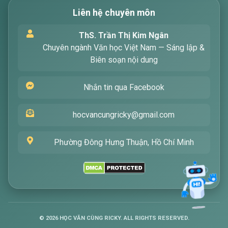
Liên hệ chuyên môn
Xin chào! Tôi là trợ lý ảo, sẵn sàng hỗ trợ bạn
ThS. Trần Thị Kim Ngân
tìm kiếm các bài viết về văn học. Hãy nhập từ
Chuyên ngành Văn học Việt Nam — Sáng lập &
khóa mà bạn quan tâm, tôi sẽ giúp bạn ngay
Biên soạn nội dung
!
Nhắn tin qua Facebook
hocvancungricky@gmail.com
Phường Đông Hưng Thuận, Hồ Chí Minh
Gửi
©
2026
HỌC VĂN CÙNG RICKY. ALL RIGHTS RESERVED.