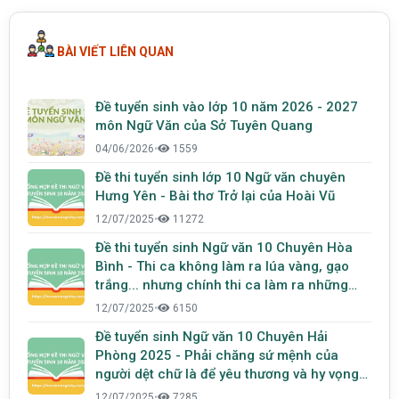
BÀI VIẾT LIÊN QUAN
Đề tuyển sinh vào lớp 10 năm 2026 - 2027
môn Ngữ Văn của Sở Tuyên Quang
04/06/2026
•
1559
Đề thi tuyển sinh lớp 10 Ngữ văn chuyên
Hưng Yên - Bài thơ Trở lại của Hoài Vũ
12/07/2025
•
11272
Đề thi tuyển sinh Ngữ văn 10 Chuyên Hòa
Bình - Thi ca không làm ra lúa vàng, gạo
trắng... nhưng chính thi ca làm ra những
giấc mơ cho con người
12/07/2025
•
6150
Đề tuyển sinh Ngữ văn 10 Chuyên Hải
Phòng 2025 - Phải chăng sứ mệnh của
người dệt chữ là để yêu thương và hy vọng
gieo mầm trên những trang thơ
12/07/2025
•
7285