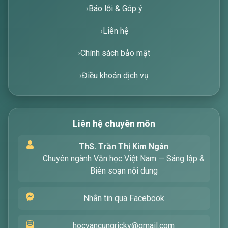
Báo lỗi & Góp ý
Liên hệ
Chính sách bảo mật
Điều khoản dịch vụ
Liên hệ chuyên môn
Xin chào! Tôi là trợ lý ảo, sẵn sàng hỗ trợ bạn
ThS. Trần Thị Kim Ngân
tìm kiếm các bài viết về văn học. Hãy nhập từ
Chuyên ngành Văn học Việt Nam — Sáng lập &
khóa mà bạn quan tâm, tôi sẽ giúp bạn ngay
Biên soạn nội dung
!
Nhắn tin qua Facebook
hocvancungricky@gmail.com