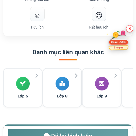
☺️
😍
Hữu ích
Rất hữu ích
×
Giảm -50%
Shopee
Danh mục liên quan khác
Lớp 6
Lớp 8
Lớp 9
Để lại bình luận