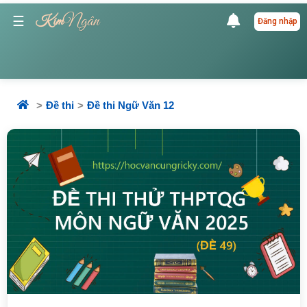
Ngân
☰
Kim
Đăng nhập
Đề thi
Đề thi Ngữ Văn 12