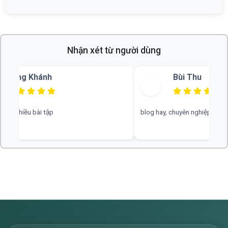
Nhận xét từ người dùng
Bùi Thu
blog hay, chuyên nghiệp, rất mong nhiều đáp án hơn
web hay, cần