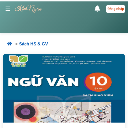
Ngân
☰
Kim
Đăng nhập
Sách HS & GV