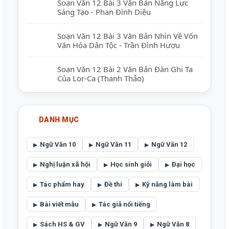
Soạn Văn 12 Bài 3 Văn Bản Năng Lực
Sáng Tạo - Phan Đình Diệu
Soạn Văn 12 Bài 3 Văn Bản Nhìn Về Vốn
Văn Hóa Dân Tộc - Trần Đình Hượu
Soạn Văn 12 Bài 2 Văn Bản Đàn Ghi Ta
Của Lor-Ca (Thanh Thảo)
DANH MỤC
Ngữ Văn 10
Ngữ Văn 11
Ngữ Văn 12
Nghị luận xã hội
Học sinh giỏi
Đại học
Tác phẩm hay
Đề thi
Kỹ năng làm bài
Bài viết mẫu
Tác giả nổi tiếng
Sách HS & GV
Ngữ Văn 9
Ngữ Văn 8