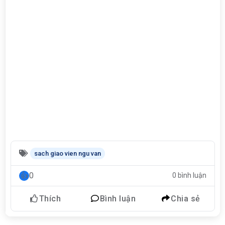
sach giao vien ngu van
0
0 bình luận
Thích
Bình luận
Chia sẻ