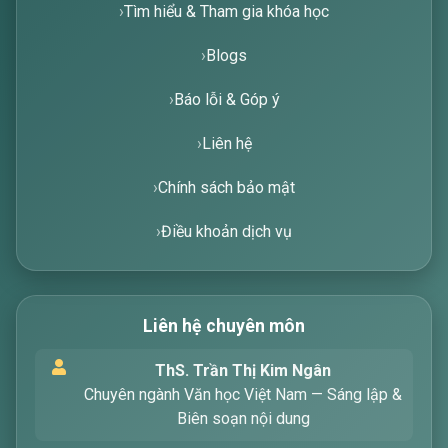
Tìm hiểu & Tham gia khóa học
Blogs
Báo lỗi & Góp ý
Liên hệ
Chính sách bảo mật
Điều khoản dịch vụ
Liên hệ chuyên môn
Xin chào! Tôi là trợ lý ảo, sẵn sàng hỗ trợ bạn
ThS. Trần Thị Kim Ngân
tìm kiếm các bài viết về văn học. Hãy nhập từ
Chuyên ngành Văn học Việt Nam — Sáng lập &
khóa mà bạn quan tâm, tôi sẽ giúp bạn ngay
Biên soạn nội dung
!