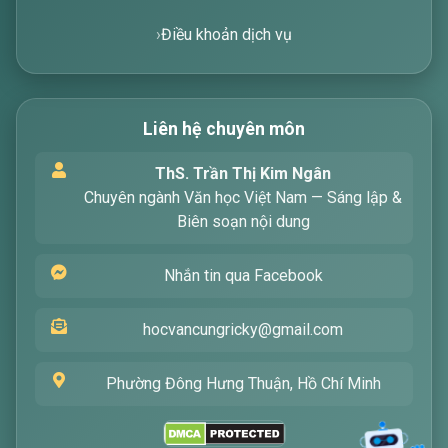
Điều khoản dịch vụ
Liên hệ chuyên môn
Xin chào! Tôi là trợ lý ảo, sẵn sàng hỗ trợ bạn
ThS. Trần Thị Kim Ngân
tìm kiếm các bài viết về văn học. Hãy nhập từ
Chuyên ngành Văn học Việt Nam — Sáng lập &
khóa mà bạn quan tâm, tôi sẽ giúp bạn ngay
Biên soạn nội dung
!
Nhắn tin qua Facebook
hocvancungricky@gmail.com
Phường Đông Hưng Thuận, Hồ Chí Minh