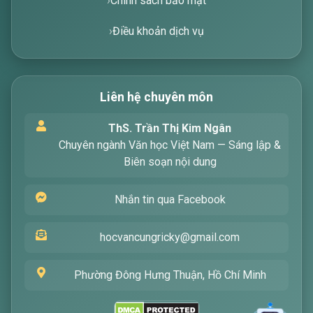
Chính sách bảo mật
Điều khoản dịch vụ
Liên hệ chuyên môn
Xin chào! Tôi là trợ lý ảo, sẵn sàng hỗ trợ bạn
ThS. Trần Thị Kim Ngân
tìm kiếm các bài viết về văn học. Hãy nhập từ
Chuyên ngành Văn học Việt Nam — Sáng lập &
khóa mà bạn quan tâm, tôi sẽ giúp bạn ngay
Biên soạn nội dung
!
Nhắn tin qua Facebook
hocvancungricky@gmail.com
Phường Đông Hưng Thuận, Hồ Chí Minh