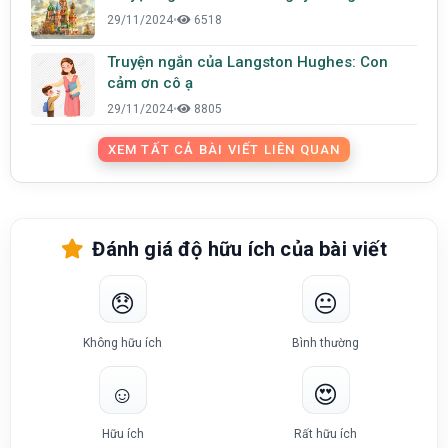
29/11/2024
•
6518
Truyện ngắn của Langston Hughes: Con
cảm ơn cô ạ
29/11/2024
•
8805
XEM TẤT CẢ BÀI VIẾT LIÊN QUAN
Đánh giá độ hữu ích của bài viết
😞
😐
Không hữu ích
Bình thường
☺️
😍
Hữu ích
Rất hữu ích