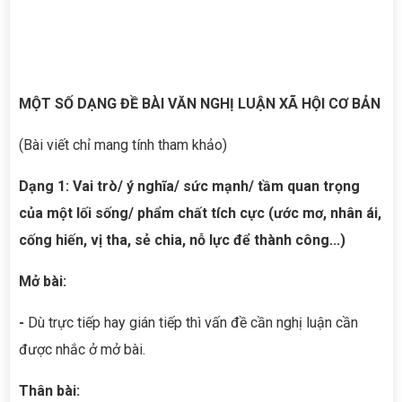
MỘT SỐ DẠNG ĐỀ BÀI VĂN NGHỊ LUẬN XÃ HỘI CƠ BẢN
(Bài viết chỉ mang tính tham khảo)
Dạng 1: Vai trò/ ý nghĩa/ sức mạnh/ tầm quan trọng
của một lối sống/ phẩm chất tích cực (ước mơ, nhân ái,
cống hiến, vị tha, sẻ chia, nỗ lực để thành công...)
Mở bài:
-
Dù trực tiếp hay gián tiếp thì vấn đề cần nghị luận cần
được nhắc ở mở bài.
Thân bài: