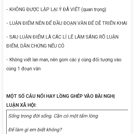
- KHÔNG ĐƯỢC LẶP LẠI Ý ĐÃ VIẾT (quan trọng)
- LUẬN ĐIỂM NÊN ĐỂ ĐẦU ĐOẠN VĂN ĐỂ DỄ TRIỂN KHAI
- SAU LUẬN ĐIỂM LÀ CÁC LÍ LẼ LÀM SÁNG RÕ LUẬN
ĐIỂM, DẪN CHỨNG NẾU CÓ
- Không viết lan man, nên gom các ý cùng đối tượng vào
cùng 1 đoạn văn
MỘT SỐ CÂU NÓI HAY LỒNG GHÉP VÀO BÀI NGHỊ
LUẬN XÃ HỘI:
Sống trong đời sống. Cần có một tấm lòng
Để làm gì em biết không?