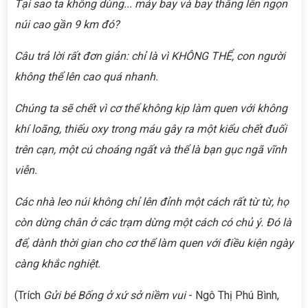
Tại sao ta không dùng... máy bay và bay thẳng lên ngọn
núi cao gần 9 km đó?
Câu trả lời rất đơn giản: chỉ là vì KHÔNG THỂ, con người
không thể lên cao quá nhanh.
Chúng ta sẽ chết vì cơ thể không kịp làm quen với không
khí loãng, thiếu oxy trong máu gây ra một kiểu chết đuối
trên cạn, một cú choáng ngất và thể là bạn gục ngã vĩnh
viễn.
Các nhà leo núi không chỉ lên đỉnh một cách rất từ từ, họ
còn dừng chân ở các trạm dừng một cách có chủ ý. Đó là
để, dành thời gian cho cơ thể làm quen với điều kiện ngày
càng khắc nghiệt.
(Trích
Gửi bé Bống ở xứ sở niềm vui
- Ngô Thị Phú Bình,