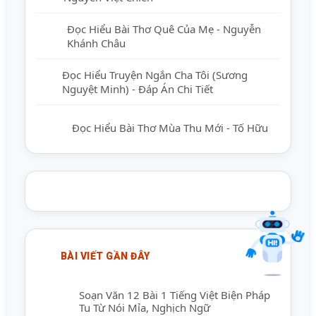
Xin chào! Tôi là trợ lý ảo, sẵn sàng hỗ trợ bạn
Đọc Hiểu Bài Thơ Quê Của Mẹ - Nguyễn
tìm kiếm các bài viết về văn học. Hãy nhập từ
Khánh Châu
khóa mà bạn quan tâm, tôi sẽ giúp bạn ngay
!
Đọc Hiểu Truyện Ngắn Cha Tôi (Sương
Nguyệt Minh) - Đáp Án Chi Tiết
Đọc Hiểu Bài Thơ Mùa Thu Mới - Tố Hữu
BÀI VIẾT GẦN ĐÂY
Gửi
Soạn Văn 12 Bài 1 Tiếng Việt Biện Pháp
Tu Từ Nói Mỉa, Nghịch Ngữ