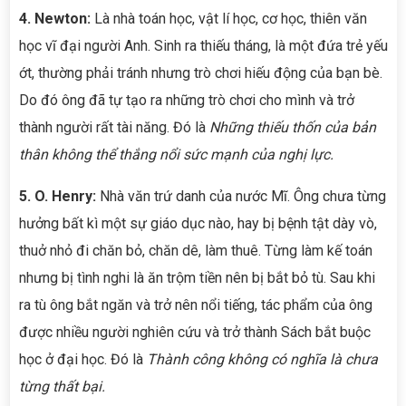
4. Newton:
Là nhà toán học, vật lí học, cơ học, thiên văn
học vĩ đại người Anh. Sinh ra thiếu tháng, là một đứa trẻ yếu
ớt, thường phải tránh nhưng trò chơi hiếu động của bạn bè.
Do đó ông đã tự tạo ra những trò chơi cho mình và trở
thành người rất tài năng. Đó là
Những thiếu thốn của bản
thân không thể thắng nổi sức mạnh của nghị lực.
5. O. Henry:
Nhà văn trứ danh của nước Mĩ. Ông chưa từng
hưởng bất kì một sự giáo dục nào, hay bị bệnh tật dày vò,
thuở nhỏ đi chăn bỏ, chăn dê, làm thuê. Từng làm kế toán
nhưng bị tình nghi là ăn trộm tiền nên bị bắt bỏ tù. Sau khi
ra tù ông bắt ngăn và trở nên nổi tiếng, tác phẩm của ông
được nhiều người nghiên cứu và trở thành Sách bắt buộc
học ở đại học. Đó là
Thành công không có nghĩa là chưa
từng thất bại.