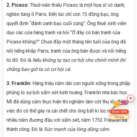
2. Picaso:
Thuở niên thiếu Picaso là một họa sĩ vô danh,
nghèo túng ở Paris. Đến lúc chỉ còn 15 đồng bạc, ông
quyết định “đánh canh bạc cuối cùng”. Ông thuê sinh viên
dạo các cửa hàng tranh và hỏi “Ở đây có bán tranh của
Picaso không?” Chưa đầy một tháng tên tuổi của ông đã
nổi tiếng khắp Paris, tranh của ông bán được và nổi tiếng
từ đó. Đó là
Nếu không tự tạo cơ hội cho chính mình thì
chẳng bao giờ ta có cơ hội cả.
3. Franklin:
Hàng triệu năm dài con người sống trong phấp
phỏng lo sợ bởi sấm sét kinh hoàng. Franklin nhà bác học
×
Mĩ đã dũng cảm thực hiện thí nghiệm làm cột thu lôi. Công
việc đó có thể gây ra cái chết cho ông bất kì lúc nào. Sau
Giảm -50%
Shopee
nhiều năm đương đầu với sấm sét, năm 1752 Franklin đã
thành công. Đó là
Sức mạnh của lòng dũng cảm.