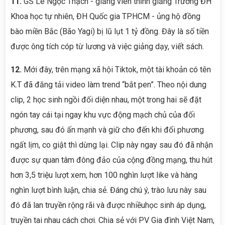
11.
GS Lê Ngọc Thạch - giảng viên thỉnh giảng Trường ĐH
Khoa học tự nhiên, ĐH Quốc gia TPHCM - ủng hộ đồng
bào miền Bắc (Bão Yagi) bị lũ lụt 1 tỷ đồng. Đây là số tiền
được ông tích cóp từ lương và việc giảng dạy, viết sách.
12.
Mới đây, trên mạng xã hội Tiktok, một tài khoản có tên
K.T đã đăng tải video làm trend “bắt pen”. Theo nội dung
clip, 2 học sinh ngồi đối diện nhau, một trong hai sẽ đặt
ngón tay cái tại ngay khu vực động mạch chủ của đối
phương, sau đó ấn mạnh và giữ cho đến khi đối phương
ngất lịm, co giật thì dừng lại. Clip này ngay sau đó đã nhận
được sự quan tâm đông đảo của cộng đồng mạng, thu hút
hơn 3,5 triệu lượt xem, hơn 100 nghìn lượt like và hàng
nghìn lượt bình luận, chia sẻ. Đáng chú ý, trào lưu này sau
đó đã lan truyền rộng rãi và được nhiềuhọc sinh áp dụng,
truyền tai nhau cách chơi. Chia sẻ với PV Gia đình Việt Nam,