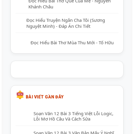
Đọc Hiểu Bài Thơ Quê Của Mẹ - Nguyễn
Khánh Châu
Đọc Hiểu Truyện Ngắn Cha Tôi (Sương
Nguyệt Minh) - Đáp Án Chi Tiết
Đọc Hiểu Bài Thơ Mùa Thu Mới - Tố Hữu
BÀI VIẾT GẦN ĐÂY
Soạn Văn 12 Bài 3 Tiếng Việt Lỗi Logic,
Lỗi Mơ Hồ Câu Và Cách Sửa
Soạn Văn 12 Bài 3 Văn Bản Mấy Ý Nghĩ