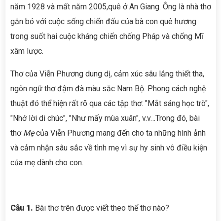
năm 1928 và mất năm 2005,quê ở An Giang. Ông là nhà thơ
gắn bó với cuộc sống chiến đấu của bà con quê hương
trong suốt hai cuộc kháng chiến chống Pháp và chống Mĩ
xâm lược.
Thơ của Viễn Phương dung dị, cảm xúc sâu lắng thiết tha,
ngôn ngữ thơ đậm đà màu sắc Nam Bộ. Phong cách nghệ
thuật đó thể hiện rất rõ qua các tập thơ: "Mắt sáng học trò",
"Nhớ lời di chúc", "Như mấy mùa xuân", v.v…Trong đó, bài
thơ
Mẹ
của Viễn Phương mang đến cho ta những hình ảnh
và cảm nhận sâu sắc về tình mẹ vì sự hy sinh vô điều kiện
của mẹ dành cho con.
Câu 1.
Bài thơ trên được viết theo thể thơ nào?