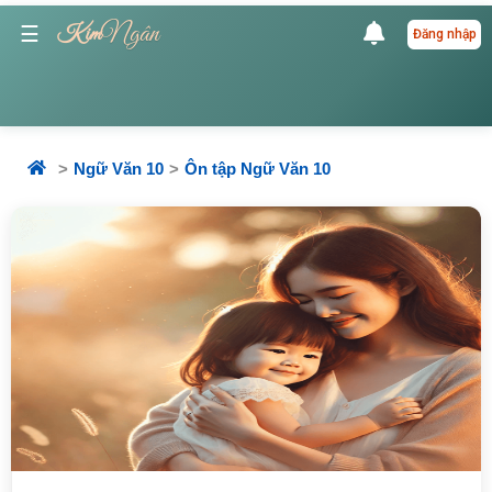
Ngân
☰
Kim
Đăng nhập
Ngữ Văn 10
Ôn tập Ngữ Văn 10