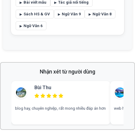
Bài viết mẫu
Tác giả nổi tiếng
Sách HS & GV
Ngữ Văn 9
Ngữ Văn 8
Ngữ Văn 6
Nhận xét từ người dùng
Bùi Thu
blog hay, chuyên nghiệp, rất mong nhiều đáp án hơn
web hay, cần