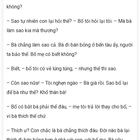
không?
– Sao tự nhiên con lại hỏi thế? – Bố tôi hỏi lại tôi. – Mà bà
làm sao kia mà thương?
– Bà chẳng làm sao cả. Bà đi bán bỏng ở bến tàu ấy, người
ta bảo thế. Bố mẹ có biết không?
– Biết, – bố tôi có vẻ lúng túng, – nhưng thế thì sao.
– Còn sao nữa! – Tôi nghẹn ngào – Bà già rồi. Sao bố lại
để bà như thế? Khổ thân bà!
– Bố có bắt bà phải thế đâu, – mẹ tôi trả lời thay cho bố, –
vì bà thích thế chứ.
– Thích ư? Con chắc là bà chẳng thích đâu. Đời nào bà lại
thích đi bán bỏng hơn ở nhà với con, với bố mẹ. Bà yêu