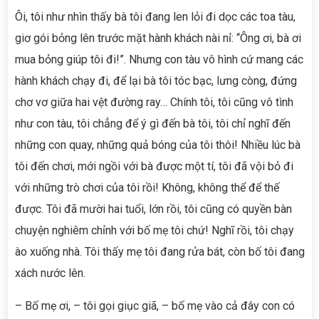
Ôi, tôi như nhìn thấy bà tôi đang len lỏi đi dọc các toa tàu,
giơ gói bỏng lên trước mặt hành khách nài nỉ: “Ông ơi, bà ơi
mua bỏng giúp tôi đi!”. Nhưng con tàu vô hình cứ mang các
hành khách chạy đi, để lại bà tôi tóc bạc, lưng còng, đứng
chơ vơ giữa hai vệt đường ray… Chính tôi, tôi cũng vô tình
như con tàu, tôi chẳng để ý gì đến bà tôi, tôi chỉ nghĩ đến
những con quay, những quả bóng của tôi thôi! Nhiều lúc bà
tôi đến chơi, mới ngồi với bà được một tí, tôi đã vội bỏ đi
với những trò chơi của tôi rồi! Không, không thể để thế
được. Tôi đã mười hai tuổi, lớn rồi, tôi cũng có quyền bàn
chuyện nghiêm chỉnh với bố mẹ tôi chứ! Nghĩ rồi, tôi chạy
ào xuống nhà. Tôi thấy mẹ tôi đang rửa bát, còn bố tôi đang
xách nước lên.
– Bố mẹ ơi, – tôi gọi giục giã, – bố mẹ vào cả đây con có