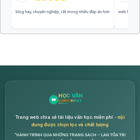
blog hay, chuyên nghiệp, rất mong nhiều đáp án hơn
web hay, cần
Trang web chia sẻ tài liệu văn học miễn phí -
nội
dung được chọn lọc và chất lượng
“HÀNH TRÌNH QUA NHỮNG TRANG SÁCH – LAN TỎA TRI