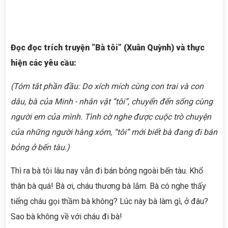
Đọc đọc trích truyện “Bà tôi” (Xuân Quỳnh) và thực
hiện các yêu cầu:
(
Tóm tắt phần đầu:
Do xích mích cùng con trai và con
dâu, bà của Minh - nhân vật “tôi”, chuyển đến sống cùng
người em của mình.
Tình cờ
nghe được cuộc trò chuyện
của những người hàng xóm, “tôi” mới biết bà đang đi bán
bỏng ở bến tàu.)
Thì ra
bà tôi lâu nay vẫn đi bán bỏng ngoài bến tàu. Khổ
thân bà quá! Bà ơi, cháu thương bà lắm. Bà có nghe thấy
tiếng cháu gọi thầm bà không? Lúc này bà làm gì, ở đâu?
Sao bà không về với cháu đi bà!