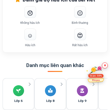
😞
😐
Không hữu ích
Bình thường
☺️
😍
Hữu ích
Rất hữu ích
Danh mục liên quan khác
×
Giảm -50%
Shopee
Lớp 6
Lớp 8
Lớp 9