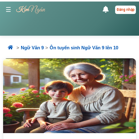
Ngân
☰
Kim
Đăng nhập
Ngữ Văn 9
Ôn tuyển sinh Ngữ Văn 9 lên 10