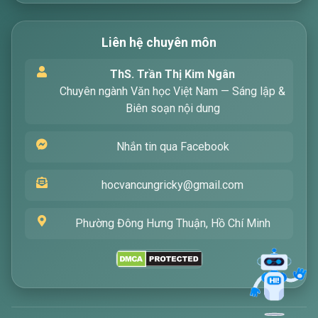
Liên hệ chuyên môn
Xin chào! Tôi là trợ lý ảo, sẵn sàng hỗ trợ bạn
ThS. Trần Thị Kim Ngân
tìm kiếm các bài viết về văn học. Hãy nhập từ
Chuyên ngành Văn học Việt Nam — Sáng lập &
khóa mà bạn quan tâm, tôi sẽ giúp bạn ngay
Biên soạn nội dung
!
Nhắn tin qua Facebook
hocvancungricky@gmail.com
Phường Đông Hưng Thuận, Hồ Chí Minh