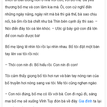
thương bố mẹ và con lắm kia mà. Ôi, con cứ nghĩ đến
những ngày nắng, ngày rét mà bà thì già thế, bà sao chịu
nổi, bà ốm rồi bà chết như bà Thìn bên cạnh ấy thì sao. –
Nói đến đây tôi oà lên khóc. – Ước gì bây giờ con đã lớn
để con nuôi được bà!
Bố mẹ lặng lẽ nhìn tôi rồi lại nhìn nhau. Bố tôi đặt một bàn
tay lên vai tôi rồi nói:
– Thôi con nín đi. Bố hiểu rồi. Con nín đi con!
Tôi cảm thấy giọng bố tôi hơi run và bàn tay nóng ran của
bố truyền hơi nóng sang vai tôi. Mẹ tôi cũng nghẹn ngào:
– Con nói đúng, bố mẹ có lỗi với bà. Con đi ngủ đi, sáng
mai bố mẹ sẽ xuống Vĩnh Tuy đón bà về đây.
Gia đình
ta lại