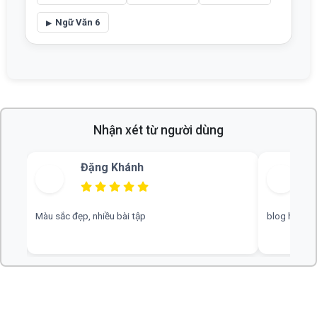
Ngữ Văn 6
Nhận xét từ người dùng
Bùi Thu
blog hay, chuyên nghiệp, rất mong nhiều đáp án hơn
web hay, cần