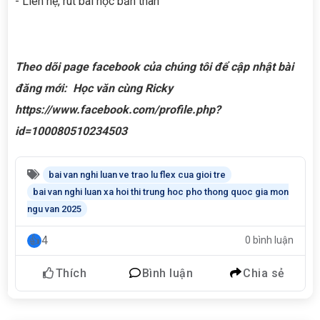
- Liên hệ, rút bài học bản thân
Theo dõi page facebook của chúng tôi để cập nhật bài
đăng mới: Học văn cùng Ricky
https://www.facebook.com/profile.php?
id=100080510234503
bai van nghi luan ve trao lu flex cua gioi tre
bai van nghi luan xa hoi thi trung hoc pho thong quoc gia mon
ngu van 2025
4
0 bình luận
Thích
Bình luận
Chia sẻ