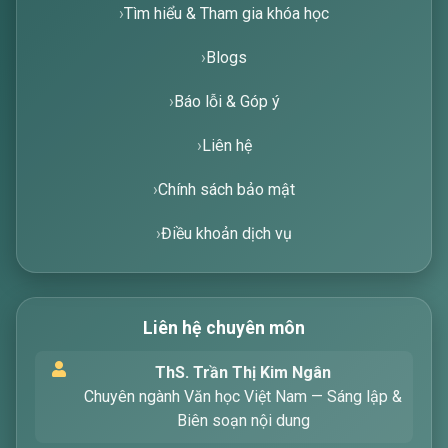
Tìm hiểu & Tham gia khóa học
Blogs
Báo lỗi & Góp ý
Liên hệ
Chính sách bảo mật
Điều khoản dịch vụ
Liên hệ chuyên môn
Xin chào! Tôi là trợ lý ảo, sẵn sàng hỗ trợ bạn
ThS. Trần Thị Kim Ngân
tìm kiếm các bài viết về văn học. Hãy nhập từ
Chuyên ngành Văn học Việt Nam — Sáng lập &
khóa mà bạn quan tâm, tôi sẽ giúp bạn ngay
Biên soạn nội dung
!