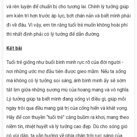
và rèn luyện để chuẩn bị cho tương lai. Chính lý tưởng giúp
em kiên trì hơn trước áp lực, bớt chán nản và biết mình phải
đi về đâu. Vì vậy, em tin rằng tuổi trẻ muốn không hoài phí
thì nhất định phải có lý tưởng để dẫn đường.
Kết bài
Tuổi trẻ giống như buổi bình minh rực rỡ của đời người -
nơi những ước mơ đầu tiên được gieo mầm. Nếu ta sống
mà không có lý tưởng soi sáng, ánh bình minh ấy sẽ sớm
tắt lịm giữa những sương mù của hoang mang và vô nghĩa.
Lý tưởng giúp ta biết mình đang sống vì điều gì, giúp mỗi
ngày trôi qua đều mang giá trị của cống hiến và khát vọng.
Hãy để con thuyền “tuổi trẻ” căng buồm ra khơi, mang theo
niềm tin, nhiệt huyết và lý tưởng cao đẹp. Dù cho sóng gió
có vùi dập, ta vẫn hướng về phía chân trời rực sáng của