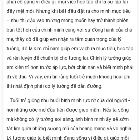
phải cố gắng vì điều gì, mọi việc học tập chỉ là sự lặp lại
đầy mệt mỏi. Nhưng khi bắt đầu đặt ra cho mình mục tiêu
– như thi đậu vào trường mong muốn hay trở thành phiên
bản tốt hơn của chính mình cùng với sự đồng hành của cha
mẹ, thầy cô đã giúp em nhận ra tầm quan trọng của lý
tưởng, đó là kim chỉ nam giúp em vạch ra mục tiêu, học tập
và rèn luyện để chuẩn bị cho tương lai. Chính lý tưởng giúp
em kiên trì hơn trước áp lực, bớt chán nản và biết mình phải
đi về đâu. Vì vậy, em tin rằng tuổi trẻ muốn không hoài phí
thì nhất định phải có lý tưởng để dẫn đường.
Tuổi trẻ giống như buổi bình minh rực rỡ của đời người -
nơi những ước mơ đầu tiên được gieo mầm. Nếu ta sống
mà không có lý tưởng soi sáng, ánh bình minh ấy sẽ sớm
tắt lịm giữa những sương mù của hoang mang và vô nghĩa.
Lý tưởng giúp ta biết mình đang sống vì điều gì, giúp mỗi