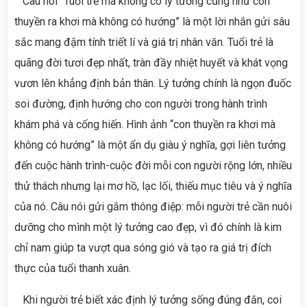
Câu nói “Tuổi trẻ mà không có lý tưởng cũng như con
thuyền ra khơi mà không có hướng” là một lời nhắn gửi sâu
sắc mang đậm tính triết lí và giá trị nhân văn. Tuổi trẻ là
quãng đời tươi đẹp nhất, tràn đầy nhiệt huyết và khát vọng
vươn lên khẳng định bản thân. Lý tưởng chính là ngọn đuốc
soi đường, định hướng cho con người trong hành trình
khám phá và cống hiến. Hình ảnh “con thuyền ra khơi mà
không có hướng” là một ẩn dụ giàu ý nghĩa, gợi liên tưởng
đến cuộc hành trình-cuộc đời mỗi con người rộng lớn, nhiều
thử thách nhưng lại mơ hồ, lạc lối, thiếu mục tiêu và ý nghĩa
của nó. Câu nói gửi gắm thông điệp: mỗi người trẻ cần nuôi
dưỡng cho mình một lý tưởng cao đẹp, vì đó chính là kim
chỉ nam giúp ta vượt qua sóng gió và tạo ra giá trị đích
thực của tuổi thanh xuân.
Khi người trẻ biết xác định lý tưởng sống đúng đắn, coi