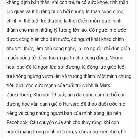
khẳng định bản thân. Khi còn trẻ, ta có sức khỏe, tinh thần
lạc quan và ít bị ràng buộc bởi những lo toan cuộc sống,
chính vì thế tuổi trẻ thường là thời điểm mỗi người hình
thành cho mình những lý tưởng lớn lao. Có người mơ ước
được cống hiến cho đất nước, có người khát khao chinh
phục tri thức, làm chủ công nghệ, lại có người chỉ đơn giản
muốn sống tử tế và tạo ra giá trị cho cộng đồng. Những
hoài bão đó là ngọn lửa soi đường, là động lực giúp tuổi
trẻ không ngừng vươn lên và trưởng thành. Một minh chứng
tiêu biểu cho sức mạnh của tuổi trẻ chính là Mark
Zuckerberg. Khi mới 19 tuổi, anh đã dũng cảm từ bỏ con
đường học vấn danh giá ở Harvard để theo đuổi ước mơ
riêng và cùng những người bạn của mình sáng lập nên
Facebook. Câu chuyện của anh cho thấy rằng, khi con
người mang trong mình ước mơ, ý chí và sự kiên định, họ