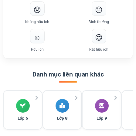
😞
😐
Không hữu ích
Bình thường
☺️
😍
Hữu ích
Rất hữu ích
Danh mục liên quan khác
Lớp 6
Lớp 8
Lớp 9