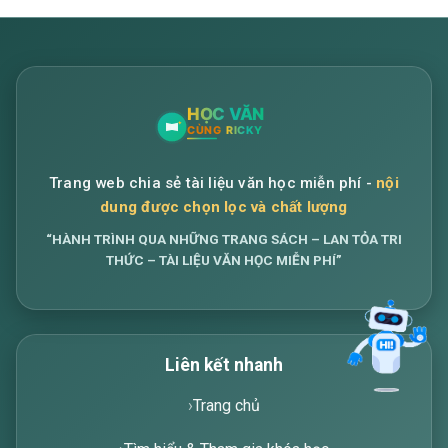
Xin chào! Tôi là trợ lý ảo, sẵn sàng hỗ trợ bạn
tìm kiếm các bài viết về văn học. Hãy nhập từ
khóa mà bạn quan tâm, tôi sẽ giúp bạn ngay
!
Trang web chia sẻ tài liệu văn học miễn phí -
nội
dung được chọn lọc và chất lượng
“HÀNH TRÌNH QUA NHỮNG TRANG SÁCH – LAN TỎA TRI
THỨC – TÀI LIỆU VĂN HỌC MIỄN PHÍ”
Liên kết nhanh
Gửi
Trang chủ