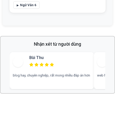
Ngữ Văn 6
Nhận xét từ người dùng
Vũ Hoàng Nam
 hơn
web hay, cần thêm nhiều tài liệu văn 9 ạ ạ
có công cụ 
cải thiện co