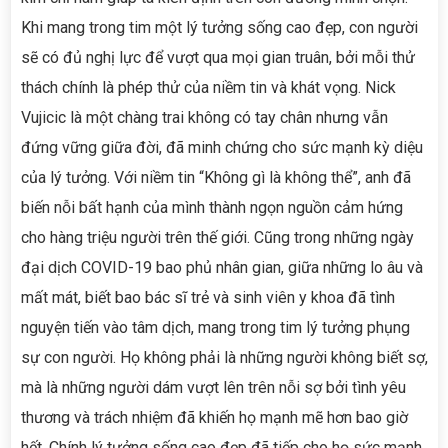
Khi mang trong tim một lý tưởng sống cao đẹp, con người
sẽ có đủ nghị lực để vượt qua mọi gian truân, bởi mỗi thử
thách chính là phép thử của niềm tin và khát vọng. Nick
Vujicic là một chàng trai không có tay chân nhưng vẫn
đứng vững giữa đời, đã minh chứng cho sức mạnh kỳ diệu
của lý tưởng. Với niềm tin “Không gì là không thể”, anh đã
biến nỗi bất hạnh của mình thành ngọn nguồn cảm hứng
cho hàng triệu người trên thế giới. Cũng trong những ngày
đại dịch COVID-19 bao phủ nhân gian, giữa những lo âu và
mất mát, biết bao bác sĩ trẻ và sinh viên y khoa đã tình
nguyện tiến vào tâm dịch, mang trong tim lý tưởng phụng
sự con người. Họ không phải là những người không biết sợ,
mà là những người dám vượt lên trên nỗi sợ bởi tình yêu
thương và trách nhiệm đã khiến họ mạnh mẽ hơn bao giờ
hết. Chính lý tưởng sống cao đẹp đã tiếp cho họ sức mạnh,