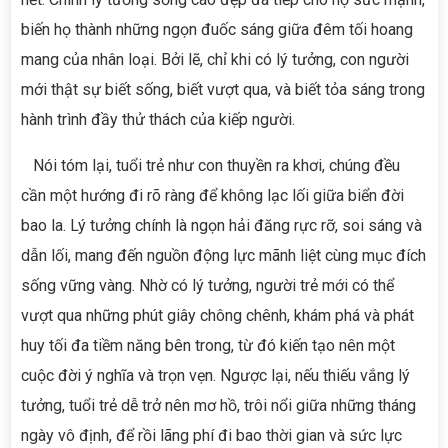
biến họ thành những ngọn đuốc sáng giữa đêm tối hoang
mang của nhân loại. Bởi lẽ, chỉ khi có lý tưởng, con người
mới thật sự biết sống, biết vượt qua, và biết tỏa sáng trong
hành trình đầy thử thách của kiếp người.
Nói tóm lại, tuổi trẻ như con thuyền ra khơi, chúng đều
cần một hướng đi rõ ràng để không lạc lối giữa biển đời
bao la. Lý tưởng chính là ngọn hải đăng rực rỡ, soi sáng và
dẫn lối, mang đến nguồn động lực mãnh liệt cùng mục đích
sống vững vàng. Nhờ có lý tưởng, người trẻ mới có thể
vượt qua những phút giây chông chênh, khám phá và phát
huy tối đa tiềm năng bên trong, từ đó kiến tạo nên một
cuộc đời ý nghĩa và trọn vẹn. Ngược lại, nếu thiếu vắng lý
tưởng, tuổi trẻ dễ trở nên mơ hồ, trôi nổi giữa những tháng
ngày vô định, để rồi lãng phí đi bao thời gian và sức lực