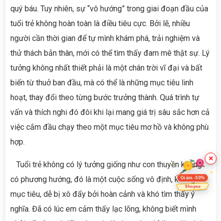
quý báu. Tuy nhiên, sự “vô hướng” trong giai đoạn đầu của
tuổi trẻ không hoàn toàn là điều tiêu cực. Bởi lẽ, nhiều
người cần thời gian để tự mình khám phá, trải nghiệm và
thử thách bản thân, mới có thể tìm thấy đam mê thật sự. Lý
tưởng không nhất thiết phải là một chân trời vĩ đại và bất
biến từ thuở ban đầu, mà có thể là những mục tiêu linh
hoạt, thay đổi theo từng bước trưởng thành. Quá trình tự
vấn và thích nghi đó đôi khi lại mang giá trị sâu sắc hơn cả
việc cắm đầu chạy theo một mục tiêu mơ hồ và không phù
hợp.
×
Tuổi trẻ không có lý tưởng giống như con thuyền không
có phương hướng, đó là một cuộc sống vô định, không có
Giảm -50%
Shopee
mục tiêu, dễ bị xô đẩy bởi hoàn cảnh và khó tìm thấy ý
nghĩa. Đã có lúc em cảm thấy lạc lõng, không biết mình