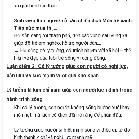
xa giới hạn bản thân.
Sinh viên tình nguyện ở các chiến dịch Mùa hè xanh,
Tiếp sức mùa thi,...
Họ sẵn sàng rời thành phố, đến các vùng sâu vùng xa
giúp đỡ trẻ em nghèo, hỗ trợ người dân,...
→ Họ sống có lý tưởng, có trách nhiệm với xã hội – thể
hiện vẻ đẹp của tuổi trẻ sống vì cộng đồng
.
Luận điểm 2: Có lý tưởng giúp con người có nghị lực,
bản lĩnh và sức mạnh vượt qua khó khăn.
Lý tưởng là kim chỉ nam giúp con người kiên định trong
hành trình sống
Khi có lý tưởng, con người không sống buông xuôi hay
mờ nhạt, mà luôn có đích đến rõ ràng để phấn đấu.
Lý tưởng giúp người ta biết mình sống vì điều gì, từ đó
hình thành ý chí và nghị lực mạnh mẽ.