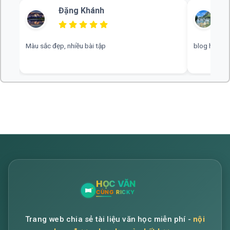
Đặng Khánh
B
Màu sắc đẹp, nhiều bài tập
blog hay, chu
Trang web chia sẻ tài liệu văn học miễn phí -
nội