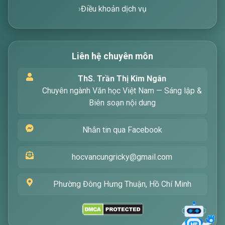
Điều khoản dịch vụ
Liên hệ chuyên môn
Xin chào! Tôi là trợ lý ảo, sẵn sàng hỗ trợ bạn
ThS. Trần Thị Kim Ngân
tìm kiếm các bài viết về văn học. Hãy nhập từ
Chuyên ngành Văn học Việt Nam — Sáng lập &
khóa mà bạn quan tâm, tôi sẽ giúp bạn ngay
Biên soạn nội dung
!
Nhắn tin qua Facebook
hocvancungricky@gmail.com
Phường Đông Hưng Thuận, Hồ Chí Minh