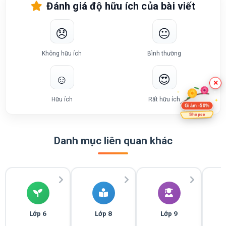
Đánh giá độ hữu ích của bài viết
😞
😐
Không hữu ích
Bình thường
☺️
😍
×
Hữu ích
Rất hữu ích
Giảm -50%
Shopee
Danh mục liên quan khác
Lớp 6
Lớp 8
Lớp 9