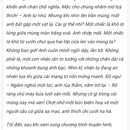
khiến anh chán chữ nghĩa. Mặc cho chúng nhắm mở tuỳ
thích! – Anh tự nhủ. Nhưng khi nhìn lên trần mùng, mắt
anh bắt gặp một vật lạ. Cái gì thế nhỉ? Một chiếc lá khô lơ
lửng giữa mùng màn trắng xoá. Anh chớp mắt. Một chiếc
lá khô từ vườn chui qua hai lớp cửa len vào mùng ta?
Không bao giờ! Anh cuộn mình ngồi dậy, lần tới. Không
phải lá, một con nhện rằn to tướng với những chân dài và
những khoanh bụng ánh bạc. Nhìn kĩ, nhện ta đang an
nhiên tọa thị giữa cái mạng tơ nõn mỏng manh. Đồ ngu!
– Ngắm nghía một lúc, anh rủa thầm, nằm trở lại – Rõ
ràng chú mày bủa lưới săn mồi. Nhưng có gì trong cái
mùng này mà săn! Chợt nhớ một bức biếm hoạ vẽ một
người câu cá giữa sa mạc, anh thích chí cười ha hả.
Tối đến, sau khi xem xong chương trình truyền hình,