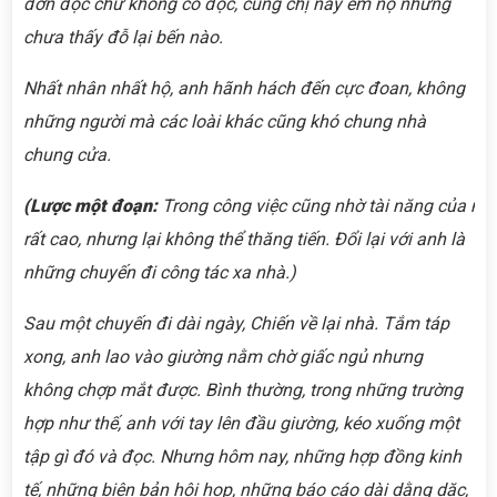
đơn độc chứ không cô độc, cũng chị này em nọ nhưng
chưa thấy đỗ lại bến nào.
Nhất nhân nhất hộ, anh hãnh hách đến cực đoan, không
những người mà các loài khác cũng khó chung nhà
chung cửa.
(Lược
một
đoạn:
Trong
công
việc
cũng
nhờ
tài
năng
của
mì
rất cao, nhưng lại không thể thăng tiến. Đổi lại với anh là
những chuyến đi công tác xa nhà.)
Sau một chuyến đi dài ngày, Chiến về lại nhà. Tắm táp
xong, anh lao vào giường nằm chờ giấc ngủ nhưng
không chợp mắt được. Bình thường, trong những trường
hợp như thế, anh với tay lên đầu giường, kéo xuống một
tập gì đó và đọc. Nhưng hôm nay, những hợp đồng kinh
tế, những biên bản hội họp, những báo cáo dài dằng dặc,