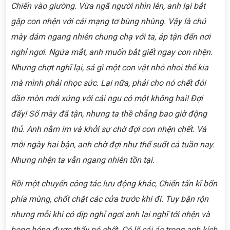
Chiến vào giường. Vừa ngã người nhìn lên, anh lại bắt
gặp con nhện với cái mạng tơ bùng nhùng. Vậy là chú
mày dám ngang nhiên chung chạ với ta, áp tận đến nơi
nghỉ ngơi. Ngứa mắt, anh muốn bắt giết ngay con nhện.
Nhưng chợt nghĩ lại, sá gì một con vật nhỏ nhoi thế kia
mà mình phải nhọc sức. Lại nữa, phải cho nó chết đói
dần mòn mới xứng với cái ngu có một không hai! Đợi
đấy! Số mày đã tận, nhưng ta thề chẳng bao giờ động
thủ. Anh nằm im và khởi sự chờ đợi con nhện chết. Và
mỗi ngày hai bận, anh chờ đợi như thế suốt cả tuần nay.
Nhưng nhện ta vẫn ngang nhiên tồn tại.
Rồi một chuyến công tác lưu động khác, Chiến tấn kĩ bốn
phía mùng, chốt chặt các cửa trước khi đi. Tuy bận rộn
nhưng mỗi khi có dịp nghỉ ngơi anh lại nghĩ tới nhện và
hong hóng được thấy nó chết. Có lẽ cái ác trong anh kích