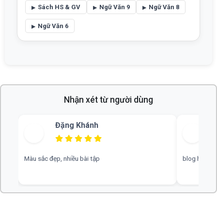
Sách HS & GV
Ngữ Văn 9
Ngữ Văn 8
Ngữ Văn 6
Nhận xét từ người dùng
Bùi Thu
blog hay, chuyên nghiệp, rất mong nhiều đáp án hơn
web hay, cần