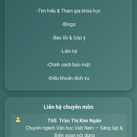
Tìm hiểu & Tham gia khóa học
Blogs
Báo lỗi & Góp ý
Liên hệ
Chính sách bảo mật
Điều khoản dịch vụ
Liên hệ chuyên môn
Xin chào! Tôi là trợ lý ảo, sẵn sàng hỗ trợ bạn
ThS. Trần Thị Kim Ngân
tìm kiếm các bài viết về văn học. Hãy nhập từ
Chuyên ngành Văn học Việt Nam — Sáng lập &
khóa mà bạn quan tâm, tôi sẽ giúp bạn ngay
Biên soạn nội dung
!