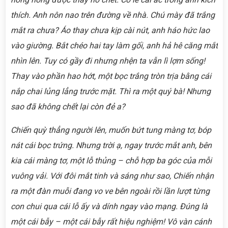
thích. Anh nôn nao trên đường về nhà. Chú mày đã trắng
mắt ra chưa? Áo thay chưa kịp cài nút, anh háo hức lao
vào giường. Bắt chéo hai tay làm gối, anh hả hê căng mắt
nhìn lên. Tuy có gầy đi nhưng nhện ta vẫn lì lợm sống!
Thay vào phần hao hớt, một bọc trắng tròn trịa bằng cái
nắp chai lủng lẳng trước mặt. Thì ra một quý bà! Nhưng
sao đã không chết lại còn đẻ a?
Chiến quỳ thẳng người lên, muốn bứt tung màng tơ, bóp
nát cái bọc trứng. Nhưng trời ạ, ngay trước mắt anh, bên
kia cái màng tơ, một lỗ thủng – chỗ hợp ba góc của mỗi
vuông vải. Với đôi mắt tinh và sáng như sao, Chiến nhận
ra một đàn muỗi đang vo ve bên ngoài rồi lần lượt từng
con chui qua cái lỗ ấy và dính ngay vào mạng. Đúng là
một cái bẫy – một cái bẫy rất hiệu nghiệm! Vô vàn cánh