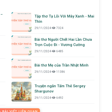
 –
Tập thơ Tạ Lỗi Với Mây Xanh - Mai
Thìn
29/11/2024
•
7324
Bài thơ Người Chết Hai Lần Chưa
Trọn Cuộc Đi - Vương Cường
29/11/2024
•
6485
Bài thơ Mẹ của Trần Nhật Minh
29/11/2024
•
11386
Truyện ngắn Tấm Thẻ Sergey
Shargunov
29/11/2024
•
6492
 BÀI VIẾT LIÊN QUAN