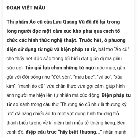
ĐOẠN VIẾT MẪU
Thi phẩm Áo cũ của Lưu Quang Vũ đã để lại trong
lòng người đọc một cảm xúc khó phai qua cách tổ
chức các hình thức nghệ thuật.
Trước hết, ở phương
diện sử dụng từ ngữ và biện pháp tu từ,
bài thơ “Áo cũ”
cho thấy nét đặc sắc trong lối biểu đạt giản dị mà giàu
sức gợi.
Tác giả lựa chọn những từ ngữ
mộc mạc, gần
gũi với đời sống như “đứt sờn”, “màu bạc”, “vá áo”, “xâu
kim”, “manh áo cũ” vừa chân thực vừa gợi cảm, giúp hình
ảnh người mẹ hiện lên tự nhiên mà xúc động.
Biện pháp
tu
từ
so sánh trong câu thơ “Thương áo cũ như là thương ký
ức” đã nâng chiếc áo từ một vật dụng bình thường trở
thành biểu tượng về kỉ niệm tình mẫu tử thiêng liêng. Bên
cạnh đó,
điệp cấu trúc
“hãy biết thương
...
”
nhấn mạnh