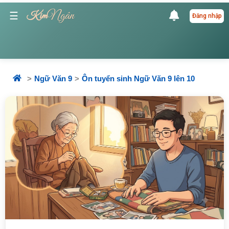
Ngân
☰
Kim
Đăng nhập
Ngữ Văn 9
Ôn tuyển sinh Ngữ Văn 9 lên 10