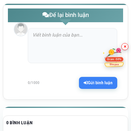
Để lại bình luận
×
Giảm -50%
Shopee
Gửi bình luận
0/1000
0 BÌNH LUẬN