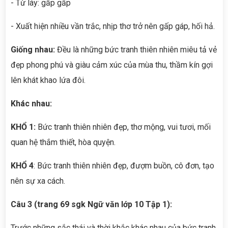
- Từ láy: gấp gấp
- Xuất hiện nhiều vần trắc, nhịp thơ trở nên gấp gáp, hối hả.
Giống nhau:
Đều là những bức tranh thiên nhiên miêu tả vẻ
đẹp phong phú và giàu cảm xúc của mùa thu, thầm kín gợi
lên khát khao lứa đôi.
Khác nhau:
KHỔ 1:
Bức tranh thiên nhiên đẹp, thơ mộng, vui tươi, mối
quan hệ thắm thiết, hòa quyện.
KHỔ 4
: Bức tranh thiên nhiên đẹp, đượm buồn, cô đơn, tạo
nên sự xa cách.
Câu 3 (trang 69 sgk Ngữ văn lớp 10 Tập 1):
Trước những sắc thái và thời khắc khác nhau của bức tranh