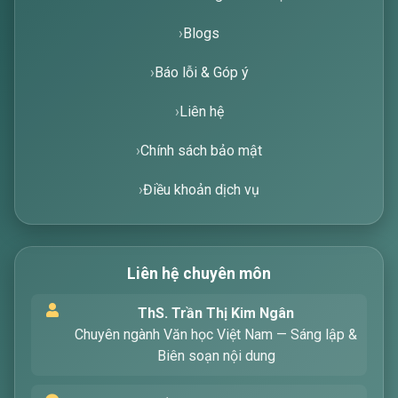
Blogs
Báo lỗi & Góp ý
Liên hệ
Chính sách bảo mật
Điều khoản dịch vụ
Liên hệ chuyên môn
Xin chào! Tôi là trợ lý ảo, sẵn sàng hỗ trợ bạn
ThS. Trần Thị Kim Ngân
tìm kiếm các bài viết về văn học. Hãy nhập từ
Chuyên ngành Văn học Việt Nam — Sáng lập &
khóa mà bạn quan tâm, tôi sẽ giúp bạn ngay
Biên soạn nội dung
!