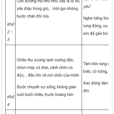
Con đường thu nhỏ nhỏ, cây lá lả lơi,
yêu
”.
yểu điệu trong gió,… mời gọi những
bước chân đôi lứa.
Nghe tiếng lòng m
Khổ
rung động; sự gắ
2 –
em đã gắn bó như
3
Chiều thu sương lạnh xuống dần,
Tâm hồn rung độn
chòm mây cô đơn, cánh chim cô
biếc, cò trắng, c
độc,… đều tìm về nơi chốn của mình.
Xao động tâm hồn,
Bước chuyển sự sống, không gian
đôi.
cuối buổi chiều, trước hoàng hôn.
Khổ
4