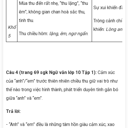
Mùa thu đến rất nhẹ, “thu lặng”, “thu
Sự xui khiến đầy 
êm”; không gian chan hoà sắc thu,
tình thu.
Trông cảnh chiều 
Khổ
khiến:
Lòng anh t
Thu chiều hôm:
lặng, êm, ngơ ngẩn
.
5
Câu 4 (trang 69 sgk Ngữ văn lớp 10 Tập 1):
Cảm xúc
của “anh”/“em” trước thiên nhiên chiều thu giữ vai trò như
thế nào trong việc hình thành, phát triển duyên tình gắn bó
giữa “anh” và “em”.
Trả lời:
- “Anh” và “em” đều là những tâm hồn giàu cảm xúc; xao