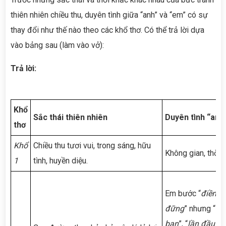
thiên nhiên chiều thu, duyên tình giữa “anh” và “em” có sự
thay đổi như thế nào theo các khổ thơ. Có thể trả lời dựa
vào bảng sau (làm vào vở):
Trả lời:
Khổ
Sắc thái thiên nhiên
Duyên tình
“anh
thơ
Khổ
Chiều thu tươi vui, trong sáng, hữu
Không gian, thời g
1
tình, huyền diệu.
Em bước “
điềm n
đững
” nhưng “
...
bạn
”, “
lần đầu ru