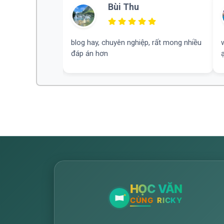
nh
Bùi Thu
tập
blog hay, chuyên nghiệp, rất mong nhiều
đáp án hơn