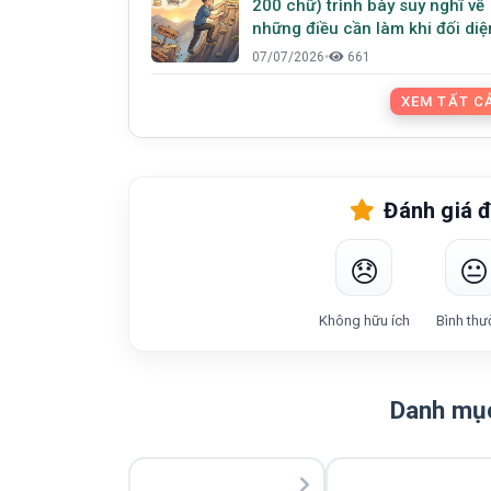
200 chữ) trình bày suy nghĩ về
những điều cần làm khi đối diệ
với thất bại.
07/07/2026
•
661
XEM TẤT CẢ
Đánh giá đ
😞
😐
Không hữu ích
Bình thư
Danh mục