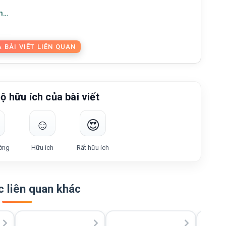
n
 BÀI VIẾT LIÊN QUAN
ộ hữu ích của bài viết
☺️
😍
ờng
Hữu ích
Rất hữu ích
 liên quan khác