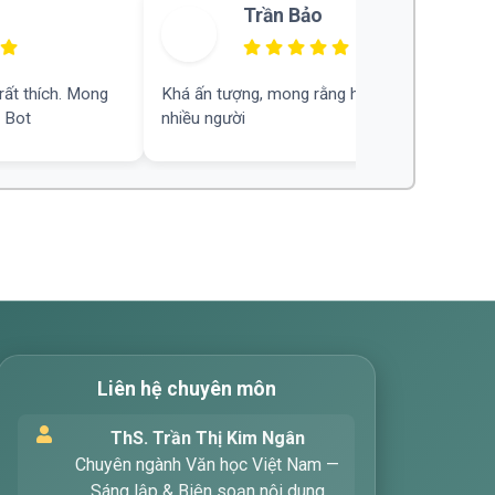
Trần Bảo
rất thích. Mong
Khá ấn tượng, mong rằng hữu ích cho
 Bot
nhiều người
Liên hệ chuyên môn
ThS. Trần Thị Kim Ngân
Xin chào! Tôi là trợ lý ảo, sẵn sàng
Chuyên ngành Văn học Việt Nam —
hỗ trợ bạn tìm kiếm các bài viết
Sáng lập & Biên soạn nội dung