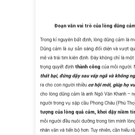
Đoạn văn
vai trò
của lòng dũng cả
Trong kỉ nguyên bất định, lòng dũng cảm là m
Dũng cảm là sự sẵn sàng đối diện và vượt qua
mẽ và trái tim kiên định. Đây không chỉ là m
trọng quyết định
thành công
của mỗi người. 
thất bại, đứng dậy sau vấp ngã và không n
ra cho con người nhiều
cơ hội mới
, giúp họ
vư
cho lòng dũng cảm là anh Ngô Văn Khanh – n
người trong vụ sập cầu Phong Châu (Phú Thọ
tượng của lòng quả cảm, khơi dậy niềm tin 
mỗi người đều nuôi dưỡng trong tim mình lòn
nhân văn và tiến bộ hơn. Tuy nhiên, cần hiểu 