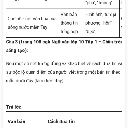
‘’phá’’, ‘’truông’’
thú
Văn bản
Hình ảnh, từ địa
Chợ nổi- nét văn hoá của
Giú
thông tin
phương: ‘hôn’’,
sông nước miền Tây
tượ
tổng hợp
‘’bẹo’’
Câu 3 (trang 108 sgk Ngữ văn lớp 10 Tập 1 – Chân trời
sáng tạo):
Nêu một số nét tương đồng và khác biệt về cách đưa tin và
sự bộc lộ quan điểm của người viết trong một bản tin theo
mẫu dưới đây (làm dưới đây):
Trả lời:
Q
Văn bản
Cách đưa tin
v