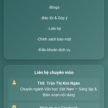
Blogs
Báo lỗi & Góp ý
Liên hệ
Chính sách bảo mật
Điều khoản dịch vụ
Liên hệ chuyên môn
Xin chào! Tôi là trợ lý ảo, sẵn sàng hỗ trợ bạn
ThS. Trần Thị Kim Ngân
tìm kiếm các bài viết về văn học. Hãy nhập từ
Chuyên ngành Văn học Việt Nam — Sáng lập &
khóa mà bạn quan tâm, tôi sẽ giúp bạn ngay
Biên soạn nội dung
!
Nhắn tin qua Facebook