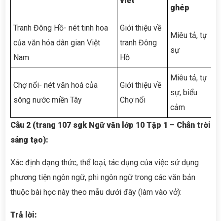
viết
ghép
Tranh Đông Hồ- nét tinh hoa
Giới thiệu về
L
Miêu tả, tự
của văn hóa dân gian Việt
tranh Đông
đ
sự
Nam
Hồ
h
Miêu tả, tự
Chợ nổi- nét văn hoá của
Giới thiệu về
T
sự, biểu
sông nước miền Tây
Chợ nổi
c
cảm
Câu 2 (trang 107 sgk Ngữ văn lớp 10 Tập 1 – Chân trời
sáng tạo):
Xác định dạng thức, thể loại, tác dụng của việc sử dụng
phương tiện ngôn ngữ, phi ngôn ngữ trong các văn bản
thuộc bài học này theo mẫu dưới đây (làm vào vở):
Trả lời: