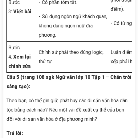
Bước
- Có phần tóm tắt.
điểm).
3:
Viết bài
- Sử dụng ngôn ngữ khách quan,
- Có từ ngữ l
không dùng ngôn ngữ địa
phương.
Bước
Chỉnh sử phải theo đúng logic,
Luận điểm,dẫ
4:
Xem lại
thứ tự.
xếp phải hơp
chỉnh sửa
Câu 5 (trang 108 sgk Ngữ văn lớp 10 Tập 1 – Chân trời
sáng tạo):
Theo bạn, có thể gìn giữ, phát huy các di sản văn hóa dân
tộc bằng cách nào? Nêu một vài đề xuất cụ thể của bạn
đối với di sản văn hóa ở địa phương mình?
Trả lời: