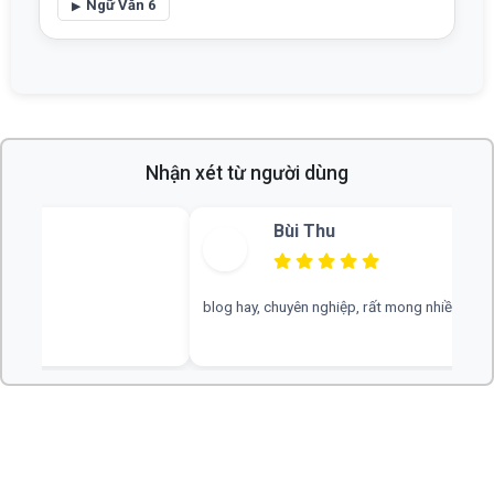
Ngữ Văn 6
Nhận xét từ người dùng
Bùi Thu
blog hay, chuyên nghiệp, rất mong nhiều đáp án hơn
web hay, cần