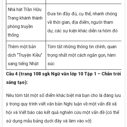
Nhà hát Trần Hữu
Đưa tin đầy đủ, cụ thể, nhanh chóng
Tô
Trang khánh thành
về thời gian, địa điểm, người tham
hó
phòng truyền
dự, các sự kiện khác diễn ra hôm đó
đ
thống
Thêm một bản
Tóm tắt những thông tin chính, quan
Đ
dịch ‘’Truyện Kiều’’
trọng nhất một cách ngắn gọn, hàm
c
sang tiếng Nhật
súc
n
Câu 4 (trang 108 sgk Ngữ văn lớp 10 Tập 1 – Chân trời
sáng tạo):
Nêu tóm tắt một số điểm khác biệt mà bạn cho là đáng lưu
ý trong quy trình viết văn bản Nghị luận về một vấn đề xã
hội và Viết báo cáo kết quả nghiên cứu một vấn đề (có thể
sử dụng mẫu bảng dưới đây và làm vào vở):