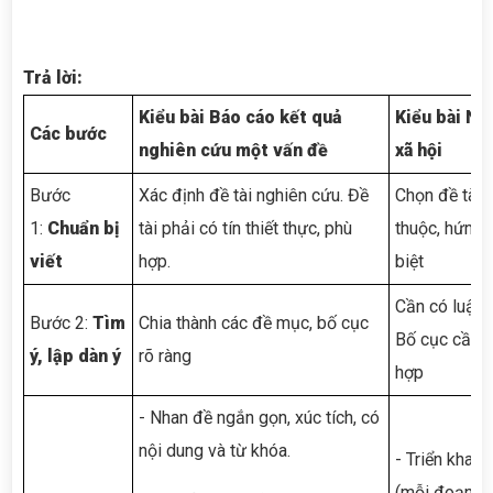
Trả lời:
Kiểu bài Báo cáo kết quả
Kiểu bài Ng
Các bước
nghiên cứu một vấn đề
xã hội
Bước
Xác định đề tài nghiên cứu. Đề
Chọn đề tài 
1:
Chuẩn bị
tài phải có tín thiết thực, phù
thuộc, hứng 
viết
hợp.
biệt
Cần có luận 
Bước 2:
Tìm
Chia thành các đề mục, bố cục
Bố cục cần 
ý, lập dàn ý
rõ ràng
hợp
- Nhan đề ngắn gọn, xúc tích, có
nội dung và từ khóa.
- Triển khai 
(mỗi đoạn tư