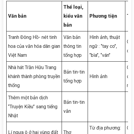
Thể loại,
Văn bản
kiểu văn
Phương tiện
Tá
bản
Tranh Đông Hồ- nét tinh
Văn bản
Hình ảnh, thuật
Giú
hoa của văn hóa dân gian
thông tin
ngữ : ‘’tay co’’,
độn
Việt Nam
tổng hợp
‘’bìa’’, ‘’ván’’
Nhà hát Trần Hữu Trang
Giú
Bản tin-tin
khánh thành phòng truyền
Hình ảnh
đượ
tổng hợp
thống
muố
Thêm một bản dịch
Bản tin-tin
‘’Truyện Kiều’’ sang tiếng
vắn
Nhật
Từ địa phương:
Giú
Lí ngựa ô ở hai vùng đất
Thơ