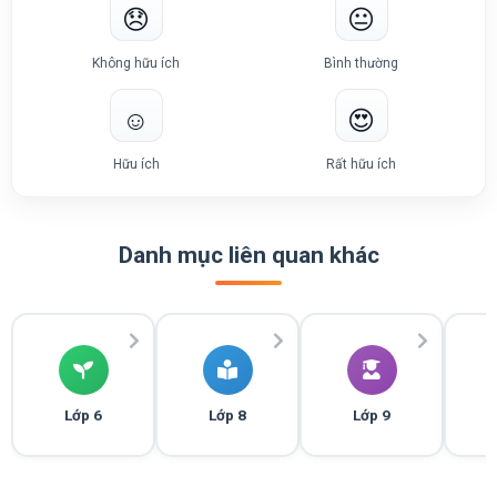
😞
😐
Không hữu ích
Bình thường
☺️
😍
Hữu ích
Rất hữu ích
Danh mục liên quan khác
Lớp 6
Lớp 8
Lớp 9