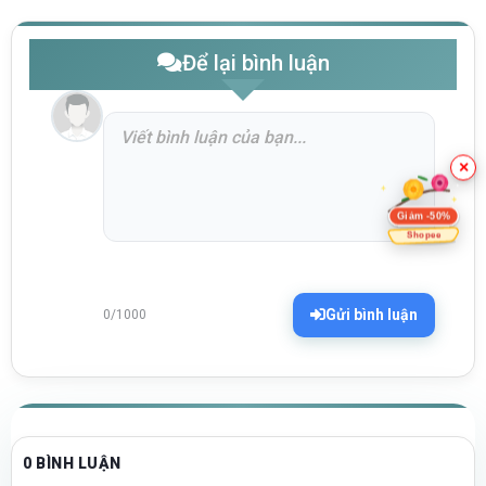
Để lại bình luận
×
Giảm -50%
Shopee
Gửi bình luận
0/1000
0 BÌNH LUẬN