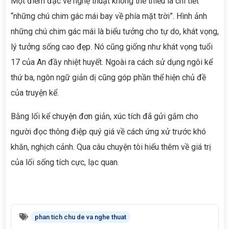
Một điểm đặc về nghệ thuật không thể thiếu là chi tiết
“những chú chim gác mái bay về phía mặt trời”. Hình ảnh
những chú chim gác mái là biểu tưởng cho tự do, khát vọng,
lý tưởng sống cao đẹp. Nó cũng giống như khát vọng tuổi
17 của An đầy nhiệt huyết. Ngoài ra cách sử dụng ngôi kể
thứ ba, ngôn ngữ giản dị cũng góp phần thể hiện chủ đề
của truyện kể.
Bằng lối kể chuyện đơn giản, xúc tích đã gửi gắm cho
người đọc thông điệp quý giá về cách ứng xử trước khó
khăn, nghịch cảnh. Qua câu chuyện tôi hiểu thêm về giá trị
của lối sống tích cực, lạc quan.
phan tich chu de va nghe thuat