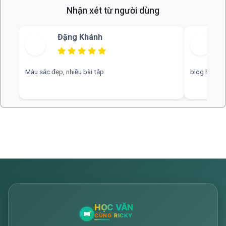
Nhận xét từ người dùng
Bùi Thu
blog hay, chuyên nghiệp, rất mong nhiều đáp án hơn
web hay, cần