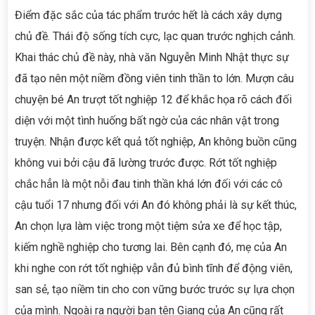
Điểm đặc sắc của tác phẩm trước hết là cách xây dựng
chủ đề. Thái độ sống tích cực, lạc quan trước nghịch cảnh.
Khai thác chủ đề này, nhà văn Nguyễn Minh Nhật thực sự
đã tạo nên một niềm đồng viên tinh thần to lớn. Mượn câu
chuyện bé An trượt tốt nghiệp 12 để khắc họa rõ cách đối
diện với một tình huống bất ngờ của các nhân vật trong
truyện. Nhận được kết quả tốt nghiệp, An không buồn cũng
không vui bởi cậu đã lường trước được. Rớt tốt nghiệp
chắc hẳn là một nỗi đau tinh thần khá lớn đối với các cô
cậu tuổi 17 nhưng đối với An đó không phải là sự kết thúc,
An chọn lựa làm việc trong một tiệm sửa xe để học tập,
kiếm nghề nghiệp cho tương lai. Bên cạnh đó, mẹ của An
khi nghe con rớt tốt nghiệp vẫn đủ bình tĩnh để động viên,
san sẻ, tạo niềm tin cho con vững bước trước sự lựa chọn
của mình. Ngoài ra người bạn tên Giang của An cũng rất