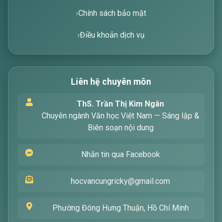
Chính sách bảo mật
Điều khoản dịch vụ
Liên hệ chuyên môn
Xin chào! Tôi là trợ lý ảo, sẵn sàng hỗ trợ bạn
ThS. Trần Thị Kim Ngân
tìm kiếm các bài viết về văn học. Hãy nhập từ
Chuyên ngành Văn học Việt Nam — Sáng lập &
khóa mà bạn quan tâm, tôi sẽ giúp bạn ngay
Biên soạn nội dung
!
Nhắn tin qua Facebook
hocvancungricky@gmail.com
Phường Đông Hưng Thuận, Hồ Chí Minh