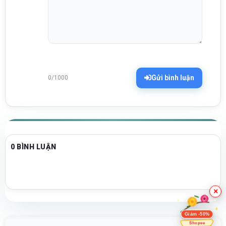
Gửi bình luận
0/1000
0 BÌNH LUẬN
×
Giảm -50%
Shopee