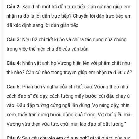
Câu 2:
Xác định một lời dẫn trực tiếp. Căn cứ nào giúp em
nhận ra đó là lời dẫn trực tiếp? Chuyển lời dẫn trực tiếp em
đã xác định sang lời dẫn gián tiếp.
Câu 3:
Nêu 02 chi tiết kì ảo và chỉ ra tác dụng của chúng
trong việc thể hiện chủ đề của văn bản.
Câu 4:
Nhân vật anh họ Vương hiện lên với phẩm chất như
thế nào? Căn cứ nào trong truyện giúp em nhận ra điều đó?
Câu 5:
Phân tích ý nghĩa của chi tiết sau: Vương theo như
cách đạo sĩ đã dạy, cách tường mấy bước, cúi đầu chạy ù
vào. Đầu đập tường cứng ngã lăn đùng. Vợ nâng dậy, nhìn
xem, thấy trán sưng bướu bằng quả trứng. Vợ chế giễu mãi.
Vương vừa thẹn vừa tức, chửi mãi lão đạo sĩ bất lương.”
Câu 6:
Sau câu chuyện em có suy nghĩ gì về giá trị của sự