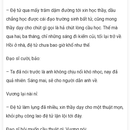
– Đệ tử qua mấy trăm dặm đường tới xin học thầy, dầu
chẳng học được cái đạo trường sinh bất tử, cũng mong
thầy dạy cho chút gì gọi là hả chút lòng cầu học. Thế mà
qua hai, ba tháng, chỉ những sáng đi kiếm củi, tối lại trở về.
Hồi ở nhà, đệ tử chưa bao giờ khổ như thế.
Đạo sĩ cười, bảo:
– Ta đã nói trước là anh không chịu nổi khó nhọc, nay đã
quả nhiên. Sáng mai, sẽ cho người dẫn anh về.
Vương lại nài nỉ:
– Đệ tử làm lụng đã nhiều, xin thầy dạy cho một thuật mọn,
khỏi phụ công lao đệ tử lặn lội tới đây.
Đạo sĩ hỏi muốn cầu thuật gì, Vương nói: