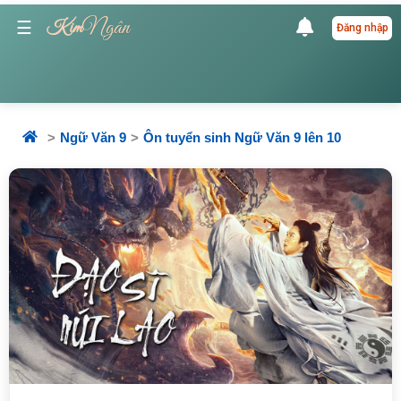
Ngân
☰
Kim
Đăng nhập
Ngữ Văn 9
Ôn tuyển sinh Ngữ Văn 9 lên 10