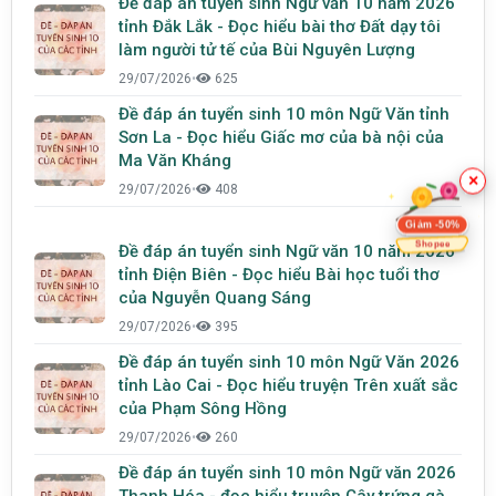
Đề đáp án tuyển sinh Ngữ văn 10 năm 2026
tỉnh Đắk Lắk - Đọc hiểu bài thơ Đất dạy tôi
làm người tử tế của Bùi Nguyên Lượng
29/07/2026
•
625
Đề đáp án tuyển sinh 10 môn Ngữ Văn tỉnh
Sơn La - Đọc hiểu Giấc mơ của bà nội của
Ma Văn Kháng
×
29/07/2026
•
408
Giảm -50%
Shopee
Đề đáp án tuyển sinh Ngữ văn 10 năm 2026
tỉnh Điện Biên - Đọc hiểu Bài học tuổi thơ
của Nguyễn Quang Sáng
29/07/2026
•
395
Đề đáp án tuyển sinh 10 môn Ngữ Văn 2026
tỉnh Lào Cai - Đọc hiểu truyện Trên xuất sắc
của Phạm Sông Hồng
29/07/2026
•
260
Đề đáp án tuyển sinh 10 môn Ngữ văn 2026
Thanh Hóa - đọc hiểu truyện Cây trứng gà