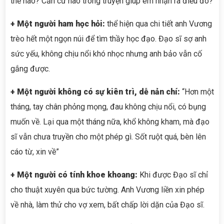
thế nào? Căn cứ nào trong truyện giúp em nhận ra điều đó?
+ Một người ham học hỏi:
thể hiện qua chi tiết anh Vương
trèo hết một ngọn núi để tìm thầy học đạo. Đạo sĩ sợ anh
sức yếu, không chịu nổi khó nhọc nhưng anh bảo vẫn cố
gắng được.
+ Một người không có sự kiên trì, dễ nản chí:
“Hơn một
tháng, tay chân phỏng mọng, đau không chịu nổi, có bụng
muốn về. Lại qua một tháng nữa, khổ không kham, mà đạo
sĩ vẫn chưa truyền cho một phép gì. Sốt ruột quá, bèn lên
cáo từ, xin về”
+ Một người có tính khoe khoang:
Khi được Đạo sĩ chỉ
cho thuật xuyên qua bức tường. Anh Vương liền xin phép
về nhà, làm thử cho vợ xem, bất chấp lời dặn của Đạo sĩ.