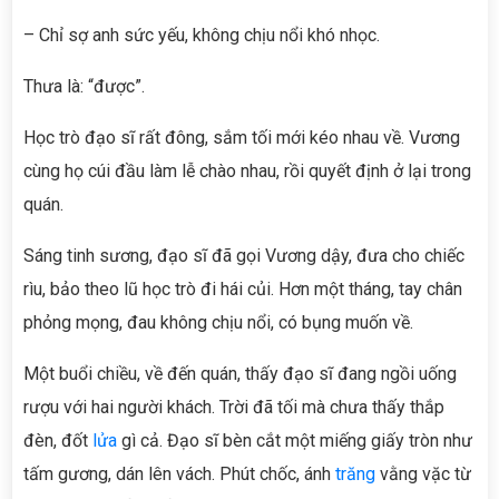
– Chỉ sợ anh sức yếu, không chịu nổi khó nhọc.
Thưa là: “được”.
Học trò đạo sĩ rất đông, sắm tối mới kéo nhau về. Vương
cùng họ cúi đầu làm lễ chào nhau, rồi quyết định ở lại trong
quán.
Sáng tinh sương, đạo sĩ đã gọi Vương dậy, đưa cho chiếc
rìu, bảo theo lũ học trò đi hái củi. Hơn một tháng, tay chân
phỏng mọng, đau không chịu nổi, có bụng muốn về.
Một buổi chiều, về đến quán, thấy đạo sĩ đang ngồi uống
rượu với hai người khách. Trời đã tối mà chưa thấy thắp
đèn, đốt
lửa
gì cả. Đạo sĩ bèn cắt một miếng giấy tròn như
tấm gương, dán lên vách. Phút chốc, ánh
trăng
vằng vặc từ