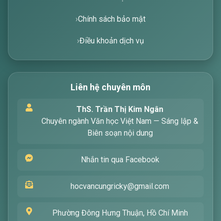
Chính sách bảo mật
Điều khoản dịch vụ
Liên hệ chuyên môn
Xin chào! Tôi là trợ lý ảo, sẵn sàng hỗ trợ bạn
ThS. Trần Thị Kim Ngân
tìm kiếm các bài viết về văn học. Hãy nhập từ
Chuyên ngành Văn học Việt Nam — Sáng lập &
khóa mà bạn quan tâm, tôi sẽ giúp bạn ngay
Biên soạn nội dung
!
Nhắn tin qua Facebook
hocvancungricky@gmail.com
Phường Đông Hưng Thuận, Hồ Chí Minh