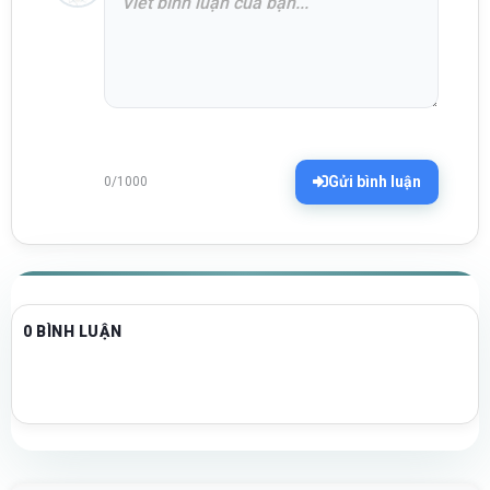
Gửi bình luận
0/1000
0 BÌNH LUẬN