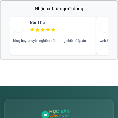
Nhận xét từ người dùng
Vũ Hoàng Nam
 nhiều đáp án hơn
web hay, cần thêm nhiều tài liệu văn 9 ạ ạ