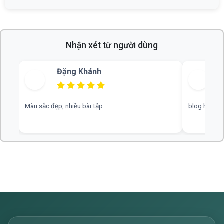
Nhận xét từ người dùng
Bùi Thu
blog hay, chuyên nghiệp, rất mong nhiều đáp án hơn
web hay, cần