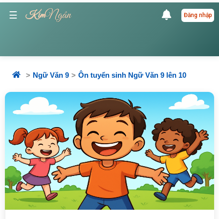
Ngân
☰
Kim
Đăng nhập
Ngữ Văn 9
Ôn tuyển sinh Ngữ Văn 9 lên 10