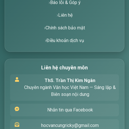
Báo lỗi & Góp ý
Liên hệ
Chính sách bảo mật
Điều khoản dịch vụ
Liên hệ chuyên môn
Xin chào! Tôi là trợ lý ảo, sẵn sàng hỗ trợ bạn
ThS. Trần Thị Kim Ngân
tìm kiếm các bài viết về văn học. Hãy nhập từ
Chuyên ngành Văn học Việt Nam — Sáng lập &
khóa mà bạn quan tâm, tôi sẽ giúp bạn ngay
Biên soạn nội dung
!
Nhắn tin qua Facebook
hocvancungricky@gmail.com