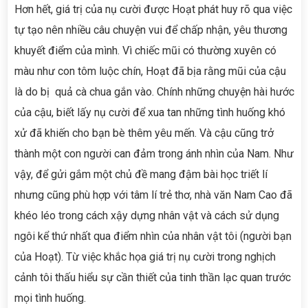
Hơn hết, giá trị của nụ cười được Hoạt phát huy rõ qua việc
tự tạo nên nhiều câu chuyện vui để chấp nhận, yêu thương
khuyết điểm của mình. Vì chiếc mũi có thường xuyên có
màu như con tôm luộc chín, Hoạt đã bịa rằng mũi của cậu
là do bị quả cà chua gắn vào. Chính những chuyện hài hước
của cậu, biết lấy nụ cười để xua tan những tình huống khó
xử đã khiến cho bạn bè thêm yêu mến. Và cậu cũng trở
thành một con người can đảm trong ánh nhìn của Nam. Như
vậy, để gửi gắm một chủ đề mang đậm bài học triết lí
nhưng cũng phù hợp với tâm lí trẻ thơ, nhà văn Nam Cao đã
khéo léo trong cách xậy dựng nhân vật và cách sử dụng
ngôi kể thứ nhất qua điểm nhìn của nhân vật tôi (người bạn
của Hoạt). Từ việc khắc họa giá trị nụ cười trong nghịch
cảnh tôi thấu hiểu sự cần thiết của tinh thần lạc quan trước
mọi tình huống.