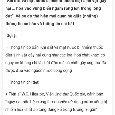
“Khi đất và mặt nước bị nhiễm thuốc diệt sinh vật gây
hại ... hòa vào vùng biển ngầm rộng lớn trong lòng
đất”. Vẽ sơ đồ thể hiện mối quan hệ giữa (những)
thông tin cơ bản và thông tin chi tiết.
Gợi ý:
– Thông tin cơ bản: Khi đất và mặt nước bị nhiễm thuốc
diệt sinh vật gây hại cũng như các loại hoá chất khác, có
nguy cơ không chỉ là chất độc mà cả chất gây ung thư đã
được đưa vào nguồn nước công cộng.
– Thông tin chi tiết:
+ Tiến sĩ W.C. Hiếu-pơ, Viện Ung thư Quốc gia, cảnh báo
“nguy cơ mắc bệnh ung thư do việc sử dụng nước uống bị
nhiễm hoá chất sẽ tăng đáng kể trong tương lai gần”.