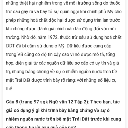
những thiệt hại nghiêm trọng về môi trường sống do thuốc
trừ sâu gây ra và bày tỏ sự quan ngại khi chính phủ Mỹ cho
phép những hoá chất độc hại được sử dụng tràn lan trước
khi chúng được đánh giá chính xác tác động đối với môi
trường. Nhờ đó, năm 1972, thuốc trừ sâu sử dụng hoá chất
DDT đã bị cấm sử dụng ở Mỹ. Dữ liệu được cung cấp
trong VB cũng có độ tin cậy cao vì nó được mô tả, tổng
hợp, diễn giải từ các nguồn dữ liệu sơ cấp có uy tín và giá
trị, những bằng chứng về sự ô nhiễm nguồn nước trên bề
mặt Trái Đất được trình bày rõ ràng; với những số liệu cụ
thể.
Câu 8 (trang 97 sgk Ngữ văn 12 Tập 2): Theo bạn, tác
giả có dụng ý gì khi trình bày bằng chứng về sự ô
nhiễm nguồn nước trên bề mặt Trái Đất trước khi cung
cấp thông tin về hậu quả của nó?