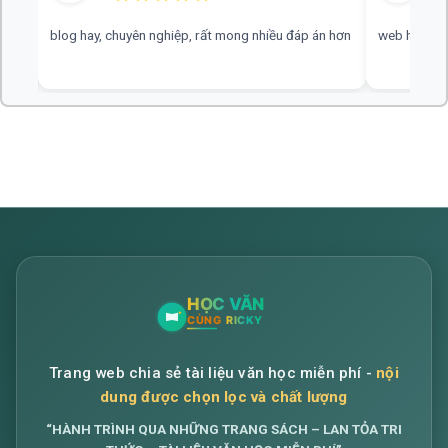
blog hay, chuyên nghiệp, rất mong nhiều đáp án hơn
web hay, cần
Trang web chia sẻ tài liệu văn học miễn phí -
nội
dung được chọn lọc và chất lượng
“HÀNH TRÌNH QUA NHỮNG TRANG SÁCH – LAN TỎA TRI