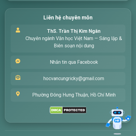
Liên hệ chuyên môn
Xin chào! Tôi là trợ lý ảo, sẵn sàng hỗ trợ bạn
ThS. Trần Thị Kim Ngân
tìm kiếm các bài viết về văn học. Hãy nhập từ
Chuyên ngành Văn học Việt Nam — Sáng lập &
khóa mà bạn quan tâm, tôi sẽ giúp bạn ngay
Biên soạn nội dung
!
Nhắn tin qua Facebook
hocvancungricky@gmail.com
Phường Đông Hưng Thuận, Hồ Chí Minh