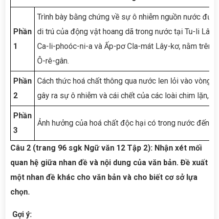
Trình bày bằng chứng về sự ô nhiễm nguồn nước được 
Phần
di trú của động vật hoang dã trong nước tại Tu-li Lây-
1
Ca-li-phoóc-ni-a và Ấp-pơ Cla-mát Lây-kơ, nằm trên 
Ô-rê-gân.
Phần
Cách thức hoá chất thông qua nước len lỏi vào vòng t
2
gây ra sự ô nhiễm và cái chết của các loài chim lặn,…
Phần
Ảnh hưởng của hoá chất độc hại có trong nước đến sứ
3
Câu 2 (trang 96 sgk Ngữ văn 12 Tập 2): Nhận xét mối
quan hệ giữa nhan đề và nội dung của văn bản. Đề xuất
một nhan đề khác cho văn bản và cho biết cơ sở lựa
chọn.
Gợi ý: