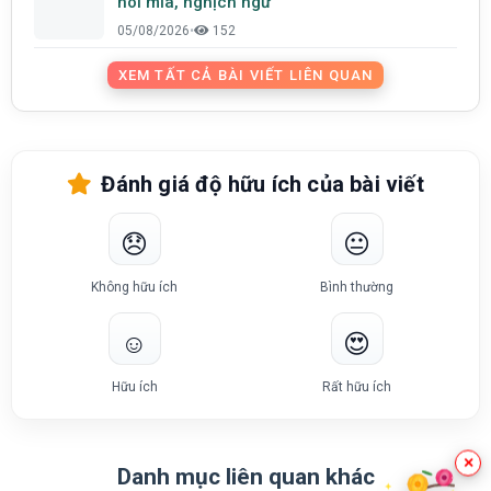
nói mỉa, nghịch ngữ
05/08/2026
•
152
XEM TẤT CẢ BÀI VIẾT LIÊN QUAN
Đánh giá độ hữu ích của bài viết
😞
😐
Không hữu ích
Bình thường
☺️
😍
Hữu ích
Rất hữu ích
×
Danh mục liên quan khác