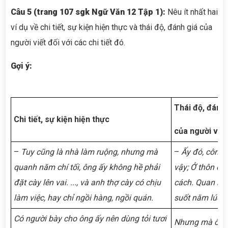
Câu 5 (trang 107 sgk Ngữ Văn 12 Tập 1):
Nêu ít nhất hai
ví dụ về chi tiết, sự kiện hiện thực và thái độ, đánh giá của
người viết đối với các chi tiết đó.
Gợi ý:
Thái độ, đánh 
Chi tiết, sự kiện hiện thực
của người viết
–
Tuy cũng là nhà làm ruộng, nhưng mà
–
Ấy đó, công v
quanh năm chí tối, ông ấy không hề phải
vậy; Ở thôn que
đặt cày lên vai.
...
, và anh thợ cày có chịu
cách. Quan bất
làm việc, hay chỉ ngồi hàng, ngồi quán.
suốt năm lúc 
Có người bày cho ông ấy nên dùng tỏi tươi
Nhưng mà ông t