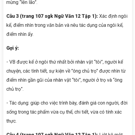
mừng “lên lão”.
Câu 3 (trang 107 sgk Ngữ Văn 12 Tập 1):
Xác định ngôi
kể, điểm nhìn trong văn bản và nêu tác dụng của ngôi kể,
điểm nhìn ấy.
Gợi ý:
- VB được kể ở ngôi thứ nhất bởi nhân vật “tôi”, người kể
chuyện, các tình tiết, sự kiện về "ông chủ trọ" được nhìn từ
điểm nhìn gần gũi của nhân vật “tôi”, người ở trọ và “ông
chủ trọ”.
- Tác dụng: giúp cho việc trình bày, đánh giá con người, đời
sống trong tác phẩm vừa cụ thể, chi tiết, vừa có tính xác
thực.
Câu 4 (trang 107 sgk Ngữ Văn 12 Tập 1):
Liệt kê một