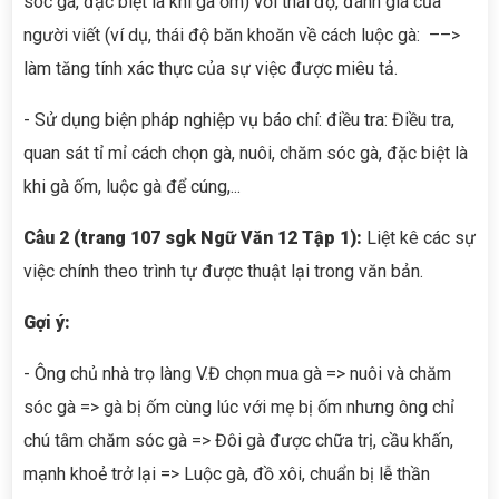
sóc gà, đặc biệt là khi gà ốm) với thái độ, đánh giá của
người viết (ví dụ, thái độ băn khoăn về cách luộc gà: ––>
làm tăng tính xác thực của sự việc được miêu tả.
- Sử dụng biện pháp nghiệp vụ báo chí: điều tra: Điều tra,
quan sát tỉ mỉ cách chọn gà, nuôi, chăm sóc gà, đặc biệt là
khi gà ốm, luộc gà để cúng,...
Câu 2 (trang 107 sgk Ngữ Văn 12 Tập 1):
Liệt kê các sự
việc chính theo trình tự được thuật lại trong văn bản.
Gợi ý:
- Ông chủ nhà trọ làng V.Đ chọn mua gà => nuôi và chăm
sóc gà => gà bị ốm cùng lúc với mẹ bị ốm nhưng ông chỉ
chú tâm chăm sóc gà => Đôi gà được chữa trị, cầu khấn,
mạnh khoẻ trở lại => Luộc gà, đồ xôi, chuẩn bị lễ thần