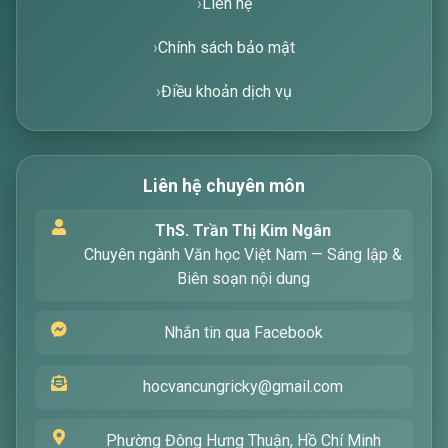
Liên hệ
Chính sách bảo mật
Điều khoản dịch vụ
Liên hệ chuyên môn
Xin chào! Tôi là trợ lý ảo, sẵn sàng hỗ trợ bạn
ThS. Trần Thị Kim Ngân
tìm kiếm các bài viết về văn học. Hãy nhập từ
Chuyên ngành Văn học Việt Nam — Sáng lập &
khóa mà bạn quan tâm, tôi sẽ giúp bạn ngay
Biên soạn nội dung
!
Nhắn tin qua Facebook
hocvancungricky@gmail.com
Phường Đông Hưng Thuận, Hồ Chí Minh