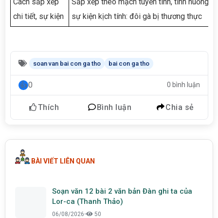
Cách sắp xếp
Sắp xếp theo mạch tuyến tính, tình huống/
chi tiết, sự kiện
sự kiện kịch tính: đôi gà bị thương thực
soan van bai con ga tho
bai con ga tho
0
0 bình luận
Thích
Bình luận
Chia sẻ
BÀI VIẾT LIÊN QUAN
Soạn văn 12 bài 2 văn bản Đàn ghi ta của
Lor-ca (Thanh Thảo)
06/08/2026
•
50