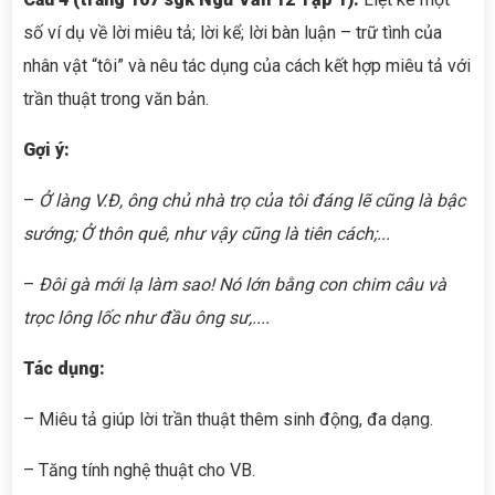
số ví dụ về lời miêu tả; lời kể; lời bàn luận – trữ tình của
nhân vật “tôi” và nêu tác dụng của cách kết hợp miêu tả với
trần thuật trong văn bản.
Gợi ý:
–
Ở làng V.Đ, ông chủ nhà trọ của tôi đáng lẽ cũng là bậc
sướng; Ở thôn quê, như vậy cũng là tiên cách;...
–
Đôi gà mới lạ làm sao! Nó lớn bằng con chim câu và
trọc lông lốc như đầu ông sư,....
Tác dụng:
– Miêu tả giúp lời trần thuật thêm sinh động, đa dạng.
– Tăng tính nghệ thuật cho VB.