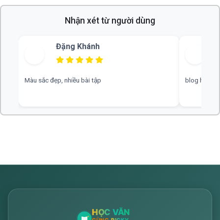
Nhận xét từ người dùng
Bùi Thu
blog hay, chuyên nghiệp, rất mong nhiều đáp án hơn
web hay, cần