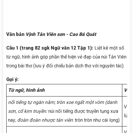
V
ăn bản
Vịnh Tản Viên sơn
- Cao Bá Quát
Câu 1 (trang 82 sgk Ngữ văn 12 Tập 1):
Liệt kê một số
từ ngữ, hình ảnh góp phần thể hiện vẻ đẹp của núi Tản Viên
trong bài thơ (lưu ý đối chiếu bản dịch thơ với nguyên tác).
G
ợi ý:
Từ ngữ, hình ảnh
Vẻ 
nổi tiếng tự ngàn năm; tròn xoe ngất một vòm (danh
Vẻ đ
sơn, cổ kim truyền:
núi nổi tiếng được truyền tụng xưa
lừng
nay;
đoàn đoàn nhược tản viên
: tròn tròn như cái lọng)
Vẻ đ