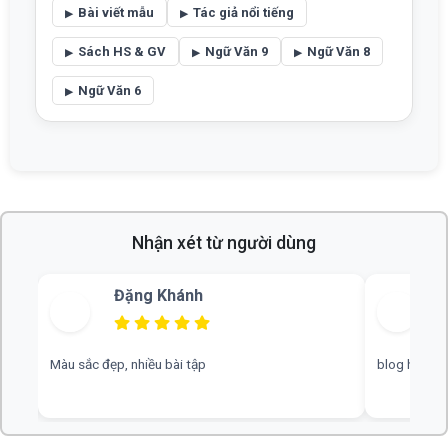
Bài viết mẫu
Tác giả nổi tiếng
Sách HS & GV
Ngữ Văn 9
Ngữ Văn 8
Ngữ Văn 6
Nhận xét từ người dùng
Đặng Khánh
Bùi Thu
đẹp, nhiều bài tập
blog hay, chuyên nghiệp, rất