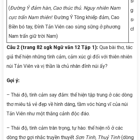
sử: 
(
Đường Ỷ đảm hàn, Cao thúc thủ. Nguy nhiên Nam
giữ 
cực trấn Nam thiên!
: Đường Ý Tông khiếp đảm, Cao
sức 
Biền bó tay, Đỉnh Tản Viên cao sừng sững ở phương
chiế
Nam trấn giữ trời Nam)
Câu 2 (trang 82 sgk Ngữ văn 12 Tập 1):
Qua bài thơ, tác
giả thể hiện những tình cảm, cảm xúc gì đối với thiên nhiên
núi Tản Viên và vị thần là chủ nhân đỉnh núi ấy?
G
ợi ý:
– Thái độ, tình cảm say đắm: thể hiện tập trung ở các dòng
thơ miêu tả vẻ đẹp về hình dáng, tầm vóc hùng vĩ của núi
Tản Viên như một thắng cảnh độc đáo.
– Thái độ, tình cảm trân trọng, tự hào: thể hiện rõ ở các
dòng thơ gợi nhắc truyền thuyết
Sơn Tinh, Thuỷ Tinh
(dòng