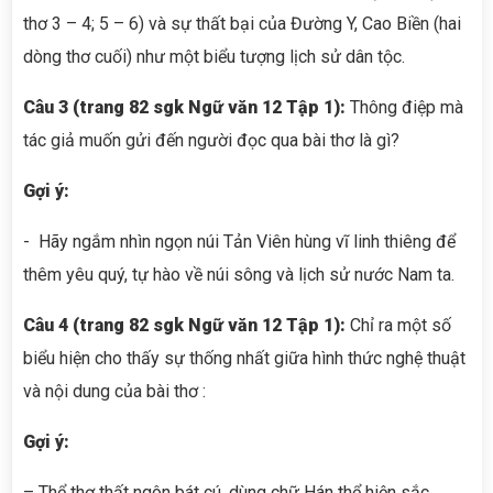
thơ 3 – 4; 5 – 6) và sự thất bại của Đường Y, Cao Biền (hai
dòng thơ cuối) như một biểu tượng lịch sử dân tộc.
Câu 3 (trang 82 sgk Ngữ văn 12 Tập 1):
Thông điệp mà
tác giả muốn gửi đến người đọc qua bài thơ là gì?
G
ợi ý:
- Hãy ngắm nhìn ngọn núi Tản Viên hùng vĩ linh thiêng để
thêm yêu quý, tự hào về núi sông và lịch sử nước Nam ta.
Câu 4
(trang 82 sgk Ngữ văn 12 Tập 1):
Chỉ ra một số
biểu hiện cho thấy sự thống nhất giữa hình thức nghệ thuật
và nội dung của bài thơ :
G
ợi ý:
– Thể thơ thất ngôn bát cú, dùng chữ Hán thể hiện sắc