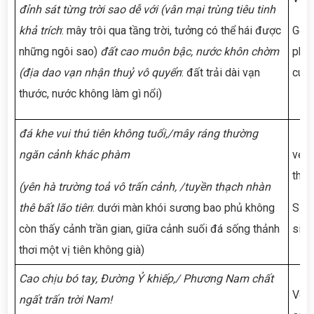
đỉnh sát từng trời sao dễ với (vân mại trùng tiêu tinh
khả trích
: mây trôi qua tầng trời, tưởng có thể hái được
Gợi 
những ngôi sao)
đất cao muôn bậc, nước khôn chờm
phạm
(địa dao vạn nhận thuỷ vô quyển
: đất trải dài vạn
cuộc
thước, nước không làm gì nổi)
đá khe vui thú tiên không tuổi,/mây ráng thường
ngăn cảnh khác phàm
vẻ đ
thiê
(yên hà trường toả vô trấn cảnh, /tuyền thạch nhàn
thê bất lão tiên
: dưới màn khói sương bao phủ không
Sự s
còn thấy cảnh trần gian, giữa cảnh suối đá sống thảnh
sinh
thơi một vị tiên không già)
Cao chịu bó tay, Đường Ỷ khiếp,/ Phương Nam chất
Vẻ đ
ngất trấn trời Nam!