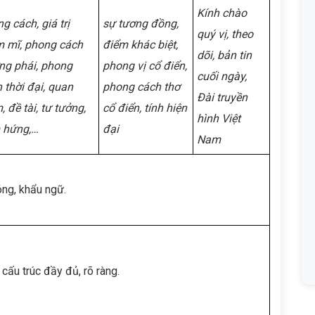
Kính chào
g cách, giá trị
sự tương đồng,
quý vị, theo
m mĩ, phong cách
điểm khác biệt,
dõi, bản tin
ng phái, phong
phong vị cổ điển,
cuối ngày,
 thời đại, quan
phong cách thơ
Đài truyền
, đề tài, tư tưởng,
cổ điển, tính hiện
hình Việt
 hứng,…
đại
Nam
óng, khẩu ngữ.
cấu trúc đầy đủ, rõ ràng.