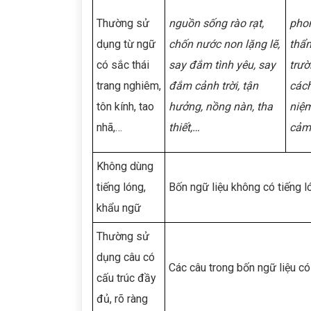
Thường sử
nguồn sống rào rạt,
phon
dụng từ ngữ
chốn nước non lặng lẽ,
thẩ
có sắc thái
say đắm tình yêu, say
trườ
trang nghiêm,
đắm cảnh trời, tận
cách
tôn kính, tao
hưởng, nồng nàn, tha
niệm
nhã,…
thiết,…
cảm
Không dùng
tiếng lóng,
Bốn ngữ liệu không có tiếng l
khẩu ngữ
Thường sử
dụng câu có
Các câu trong bốn ngữ liệu có 
cấu trúc đầy
đủ, rõ ràng