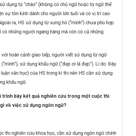
̉ sử dụng từ “chào” (không có chủ ngữ hoặc từ ngữ thể
ện sự tôn kính dành cho người lớn tuổi và có vị trí cao
goài ra, HS sử dụng từ xưng hô (“mình”) chưa phù hợp
̂ng chỉ có những người ngang hàng mà còn có cả những
với hoàn cảnh giao tiếp, người viết sử dụng từ ngữ
(“mình”), sử dụng khẩu ngữ (“đẹp ơi là đẹp”). Lí do: Đây
hị luận văn học) của HS trong kì thi nên HS cần sử dụng
ng khẩu ngữ.
 trình bày kết quả nghiên cứu trong một cuộc thi
 gì về việc sử dụng ngôn ngữ?
uộc thi nghiên cứu khoa học, cần sử dụng ngôn ngữ chính