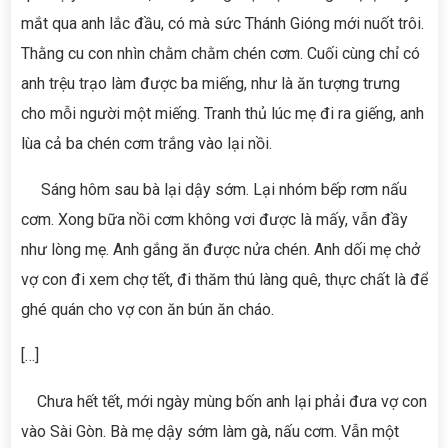
mắt qua anh lắc đầu, có mà sức Thánh Gióng mới nuốt trôi.
Thằng cu con nhìn chằm chằm chén cơm. Cuối cùng chỉ có
anh trệu trạo làm được ba miếng, như là ăn tượng trưng
cho mỗi người một miếng. Tranh thủ lúc mẹ đi ra giếng, anh
lùa cả ba chén cơm trắng vào lại nồi.
Sáng hôm sau bà lại dậy sớm. Lại nhóm bếp rơm nấu
cơm. Xong bữa nồi cơm không vơi được là mấy, vẫn đầy
như lòng mẹ. Anh gắng ăn được nửa chén. Anh dối mẹ chở
vợ con đi xem chợ tết, đi thăm thú làng quê, thực chất là để
ghé quán cho vợ con ăn bún ăn cháo.
[…]
Chưa hết tết, mới ngày mùng bốn anh lại phải đưa vợ con
vào Sài Gòn. Bà mẹ dậy sớm làm gà, nấu cơm. Vẫn một