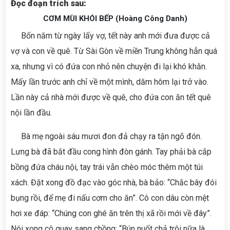
Đọc đoạn trích sau:
CƠM MÙI KHÓI BẾP (Hoàng Công Danh)
Bốn năm từ ngày lấy vợ, tết này anh mới đưa được cả
vợ và con về quê. Từ Sài Gòn về miền Trung không hẳn quá
xa, nhưng vì có đứa con nhỏ nên chuyện đi lại khó khăn.
Mấy lần trước anh chỉ về một mình, dăm hôm lại trở vào.
Lần này cả nhà mới được về quê, cho đứa con ăn tết quê
nội lần đầu.
Bà mẹ ngoài sáu mươi đon đả chạy ra tận ngõ đón.
Lưng bà đã bắt đầu cong hình đòn gánh. Tay phải bà cắp
bồng đứa cháu nội, tay trái vẫn chèo móc thêm một túi
xách. Đặt xong đồ đạc vào góc nhà, bà bảo: “Chắc bây đói
bụng rồi, để mẹ đi nấu cơm cho ăn”. Cô con dâu còn mệt
hơi xe đáp: “Chúng con ghé ăn trên thị xã rồi mới về đây”.
Nói xong cô quay sang chồng: “Bún nuốt chả trôi nữa là