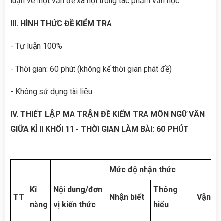
luận về một vấn đề xã hội trong tác phẩm văn học.
III. HÌNH THỨC ĐỀ KIỂM TRA
- Tự luận 100%
- Thời gian: 60 phút (không kể thời gian phát đề)
- Không sử dụng tài liệu
IV. THIẾT LẬP MA TRẬN ĐỀ KIỂM TRA MÔN NGỮ VĂN
GIỮA KÌ II KHỐI 11 - THỜI GIAN LÀM BÀI: 60 PHÚT
Mức độ nhận thức
Kĩ
Nội dung/đơn
Thông
TT
Nhận biết
Vận du
năng
vị kiến thức
hiểu