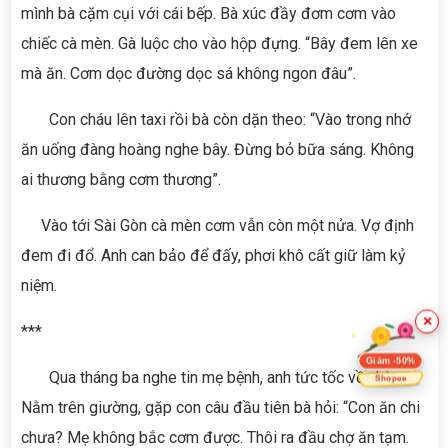
mình bà cặm cụi với cái bếp. Bà xúc đầy đơm cơm vào
chiếc cà mèn. Gà luộc cho vào hộp đựng. “Bây đem lên xe
mà ăn. Cơm dọc đường dọc sá không ngon đâu”.
Con cháu lên taxi rồi bà còn dặn theo: “Vào trong nhớ
ăn uống đàng hoàng nghe bây. Đừng bỏ bữa sáng. Không
ai thương bằng cơm thương”.
Vào tới Sài Gòn cà mèn cơm vẫn còn một nửa. Vợ định
đem đi đổ. Anh can bảo để đấy, phơi khô cất giữ làm kỷ
niệm.
×
***
Giảm -50%
Qua tháng ba nghe tin mẹ bệnh, anh tức tốc về nhà.
Shopee
Nằm trên giường, gặp con câu đầu tiên bà hỏi: “Con ăn chi
chưa? Mẹ không bắc cơm được. Thôi ra đầu chợ ăn tạm.