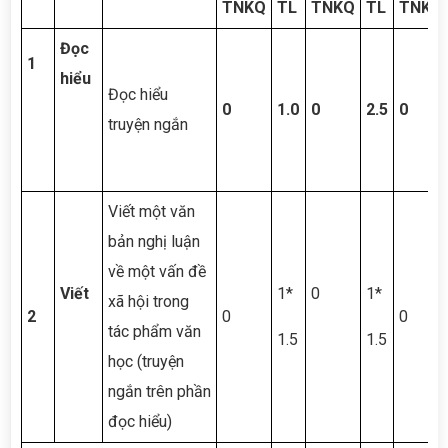
TNKQ
TL
TNKQ
TL
TNKQ
Đọc
1
hiểu
Đọc hiểu
0
1.0
0
2.5
0
truyện ngắn
Viết một văn
bản nghị luận
về một vấn đề
Viết
1*
0
1*
xã hội trong
2
0
0
tác phẩm văn
1.5
1.5
học (truyện
ngắn trên phần
đọc hiểu)