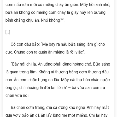
cơm nấu rơm mới có miếng cháy ăn giòn. Mấy hồi anh nhỏ,
bữa ăn không có miếng cơm cháy là giãy nảy lên bướng
bỉnh chẳng chịu ăn. Nhớ không?”.
[…]
Cô con dâu bảo: “Mẹ bày ra nấu bữa sáng làm gì cho
cực. Chúng con ra quán ăn miếng là rồi việc”.
“Bây nói chi lạ. Ăn uống phải đàng hoàng chớ. Bữa sáng
là quan trọng lắm. Không ai thương bằng cơm thương đâu
con. Ăn cơm chắc bụng no lâu. Mấy cái thứ bún cháo nước
õng ệu, chỉ nhoáng là đói lại liền à” – bà vừa san cơm ra
chén vừa nói.
Ba chén cơm trắng, đĩa cá đồng kho nghệ. Anh háy mắt
qua vợ ý bảo ăn đi, ăn lấy lòng mẹ một miếng. Chị lại háy