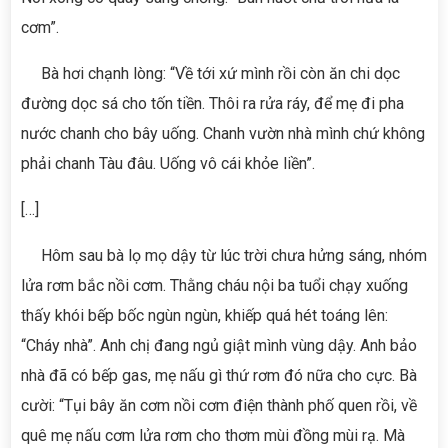
cơm”.
Bà hơi chạnh lòng: “Về tới xứ mình rồi còn ăn chi dọc
đường dọc sá cho tốn tiền. Thôi ra rửa ráy, để mẹ đi pha
nước chanh cho bây uống. Chanh vườn nhà mình chứ không
phải chanh Tàu đâu. Uống vô cái khỏe liền”.
[…]
Hôm sau bà lọ mọ dậy từ lúc trời chưa hửng sáng, nhóm
lửa rơm bắc nồi cơm. Thằng cháu nội ba tuổi chạy xuống
thấy khói bếp bốc ngùn ngùn, khiếp quá hét toáng lên:
“Cháy nhà”. Anh chị đang ngủ giật mình vùng dậy. Anh bảo
nhà đã có bếp gas, mẹ nấu gì thứ rơm đó nữa cho cực. Bà
cười: “Tụi bây ăn cơm nồi cơm điện thành phố quen rồi, về
quê mẹ nấu cơm lửa rơm cho thơm mùi đồng mùi rạ. Mà