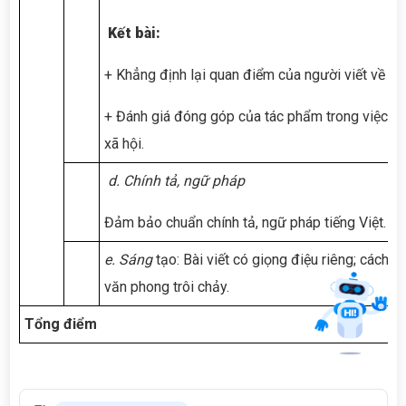
Xin chào! Tôi là trợ lý ảo, sẵn sàng hỗ trợ bạn
K
ết bài:
tìm kiếm các bài viết về văn học. Hãy nhập từ
khóa mà bạn quan tâm, tôi sẽ giúp bạn ngay
+ Khẳng định lại quan điểm của người viết về vấ
!
+ Đánh giá đóng góp của tác phẩm trong việc gi
xã hội.
d. Chính tả, ngữ pháp
Đảm bảo chuẩn chính tả, ngữ pháp tiếng Việt.
e. Sáng
tạo: Bài viết có giọng điệu riêng; cách d
văn phong trôi chảy.
Tổng điểm
Gửi