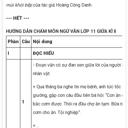
mùi khói bếp
của tác giả Hoàng Công Danh.
---
HẾT
---
HƯỚNG DẪN CHẤM
MÔN NGỮ VĂN LỚP 11 GIỮA KÌ II
Phần
Câu
Nội dung
I
ĐỌC HIỂU
- Đoạn văn có sự đan xen giữa lời của người kể 
nhân vật:
+ Qua tháng ba nghe tin mẹ bệnh, anh tức tốc về
giường, gặp con câu đầu tiên bà hỏi: “Con ăn c
1
bắc cơm được. Thôi ra đầu chợ ăn tạm. Bữa nà
cơm cho ăn. Tội nghiệp”.
+ ...