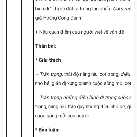
bình dị” được đặt ra trong tác phẩm
Cơm mùi k
giả Hoàng Công Danh
+ Nêu quan điểm của người viết về vấn đề
Thân bài:
* Giải thích
–
Trân trọng:
thái độ nâng niu, coi trọng,
điều bìn
nhỏ bé, giản dị xung quanh cuộc sống mỗi con n
–
Trân trọng những điều bình dị
trong cuộc số
trọng, nâng niu, trân quý những điều nhỏ bé, giả
cuộc sống mỗi con người.
* Bàn luận: