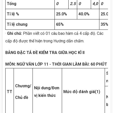
Tổng
0
2.5
0
4,0
0
Tỉ lệ %
25.0%
40.0%
25.0%
Tỉ lệ chung
65%
35%
·
Ghi chú:
Phần viết có 01 câu bao hàm cả 4 cấp độ. Các
cấp độ được thể hiện trong Hướng dẫn chấm.
BẢNG ĐẶC TẢ ĐỀ KIỂM TRA GIỮA HỌC KÌ II
MÔN: NGỮ VĂN LỚP 11 - THỜI GIAN LÀM BÀI: 60 PHÚT
Số
nhậ
Chương/
Nội dung/Đơn
TT
Mức độ đánh giá
(1)
vị kiến thức
Nhâ
Chủ đề
biế