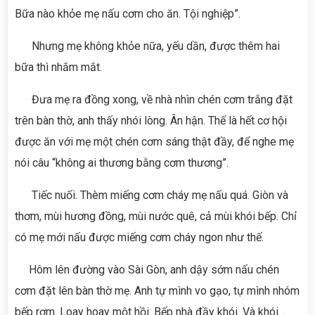
Bữa nào khỏe mẹ nấu cơm cho ăn. Tội nghiệp”.
Nhưng mẹ không khỏe nữa, yếu dần, được thêm hai
bữa thì nhắm mắt.
Đưa mẹ ra đồng xong, về nhà nhìn chén cơm trắng đặt
trên bàn thờ, anh thấy nhói lòng. Ân hận. Thế là hết cơ hội
được ăn với mẹ một chén cơm sáng thật đầy, để nghe mẹ
nói câu “không ai thương bằng cơm thương”.
Tiếc nuối. Thèm miếng cơm cháy mẹ nấu quá. Giòn và
thơm, mùi hương đồng, mùi nước quê, cả mùi khói bếp. Chỉ
có mẹ mới nấu được miếng cơm cháy ngon như thế.
Hôm lên đường vào Sài Gòn, anh dậy sớm nấu chén
cơm đặt lên bàn thờ mẹ. Anh tự mình vo gạo, tự mình nhóm
bếp rơm. Loay hoay một hồi. Bếp nhà đầy khói. Và khói…