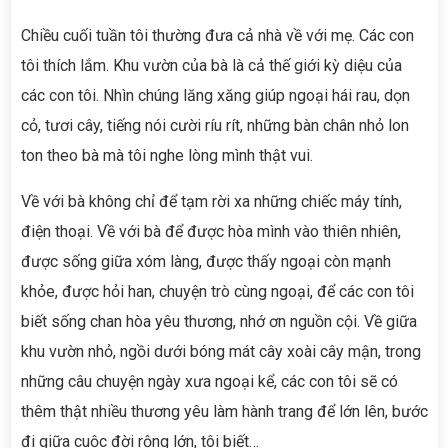
Chiều cuối tuần tôi thường đưa cả nhà về với mẹ. Các con
tôi thích lắm. Khu vườn của bà là cả thế giới kỳ diệu của
các con tôi. Nhìn chúng lăng xăng giúp ngoại hái rau, dọn
cỏ, tươi cây, tiếng nói cười ríu rít, những bàn chân nhỏ lon
ton theo bà mà tôi nghe lòng mình thật vui.
Về với bà không chỉ để tạm rời xa những chiếc máy tính,
điện thoại. Về với bà để được hòa mình vào thiên nhiên,
được sống giữa xóm làng, được thấy ngoại còn mạnh
khỏe, được hỏi han, chuyện trò cùng ngoại, để các con tôi
biết sống chan hòa yêu thương, nhớ ơn nguồn cội. Về giữa
khu vườn nhỏ, ngồi dưới bóng mát cây xoài cây mận, trong
những câu chuyện ngày xưa ngoại kể, các con tôi sẽ có
thêm thật nhiều thương yêu làm hành trang để lớn lên, bước
đi giữa cuộc đời rộng lớn, tôi biết…