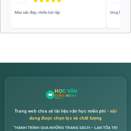
blog hay, chuyên nghiệp, rất mong nhiều đáp án hơn
web hay, cần
Trang web chia sẻ tài liệu văn học miễn phí -
nội
dung được chọn lọc và chất lượng
“HÀNH TRÌNH QUA NHỮNG TRANG SÁCH – LAN TỎA TRI