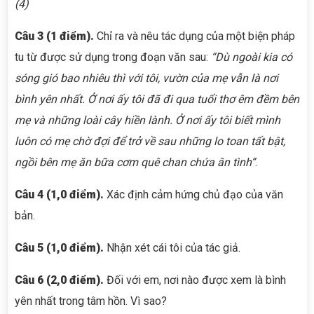
(4)
Câu 3 (
1
điểm).
Chỉ ra và nêu tác dụng của một biện pháp
tu từ được sử dụng trong đoạn văn sau:
“Dù ngoài kia có
sóng gió bao nhiêu thì với tôi, vườn của mẹ vẫn là nơi
bình yên nhất. Ở nơi ấy tôi đã đi qua tuổi thơ êm đềm bên
mẹ và những loài cây hiền lành. Ở nơi ấy tôi biết mình
luôn có mẹ chờ đợi để trở về sau những lo toan tất bật,
ngồi bên mẹ ăn bữa cơm quê chan chứa ân tình”
.
Câu 4 (1,
0
điểm).
Xác định cảm hứng chủ đạo của văn
bản.
Câu 5
(1,0 điểm)
.
Nhận xét cái tôi của tác giả.
Câu
6
(
2
,0 điểm).
Đối với em, nơi nào được xem là bình
yên nhất trong tâm hồn. Vì sao?