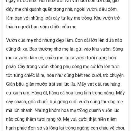
ngày trước nữa. Hơn nửa đời vất vả nuôi con đã qua, giờ
đây mẹ chỉ quanh quẩn trong nhà, ngoài vườn, đầu xóm,
làm bạn với những loài cây tự tay mẹ trồng. Khu vườn trở
thành người bạn sớm chiều của mẹ.
Vườn của mẹ nhỏ nhưng đẹp lắm. Con cái lớn lên đứa nào
cũng đi xa. Bao thương nhớ mẹ lại gửi vào khu vườn. Sáng
mẹ ra vườn làm cỏ, chiều mẹ lại ra vườn tưới nước, bón
phân. Cây trong vườn không phụ công mẹ cứ lớn lên tươi
tốt, từng chiếc lá nụ hoa như cũng biết reo cười, trò chuyện.
Giàn bầu, giàn mướp trái sai lúc lỉu. Mấy vạt cải, rau húng
cứ xanh um. Hàng ớt, hàng cà hoa lung linh trong nắng. Mấy
cây chanh, gốc chuối, bụi gừng cuối vườn cũng thương mẹ
mà lớn nhanh. Những khóm hoa mẹ trồng quanh vườn lúc
nào cũng thắm tươi rạng rỡ. Mẹ vui, cười thật hiền niềm
hạnh phúc đơn sơ và lòng lại trông ngóng con cháu về chơi.