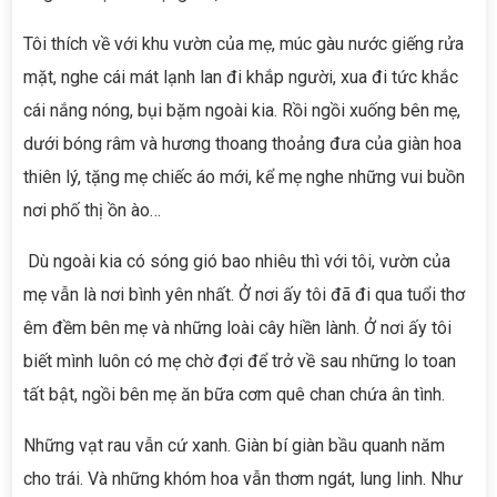
Tôi thích về với khu vườn của mẹ, múc gàu nước giếng rửa
mặt, nghe cái mát lạnh lan đi khắp người, xua đi tức khắc
cái nắng nóng, bụi bặm ngoài kia. Rồi ngồi xuống bên mẹ,
dưới bóng râm và hương thoang thoảng đưa của giàn hoa
thiên lý, tặng mẹ chiếc áo mới, kể mẹ nghe những vui buồn
nơi phố thị ồn ào…
Dù ngoài kia có sóng gió bao nhiêu thì với tôi, vườn của
mẹ vẫn là nơi bình yên nhất. Ở nơi ấy tôi đã đi qua tuổi thơ
êm đềm bên mẹ và những loài cây hiền lành. Ở nơi ấy tôi
biết mình luôn có mẹ chờ đợi để trở về sau những lo toan
tất bật, ngồi bên mẹ ăn bữa cơm quê chan chứa ân tình.
Những vạt rau vẫn cứ xanh. Giàn bí giàn bầu quanh năm
cho trái. Và những khóm hoa vẫn thơm ngát, lung linh. Như