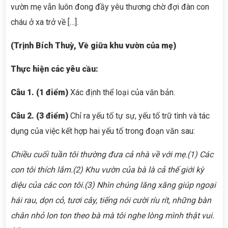
vườn mẹ vẫn luôn đong đầy yêu thương chờ đợi đàn con
cháu ở xa trở về […].
(Trịnh Bích Thuỳ
, Về giữa khu vườn của mẹ
)
Thực hiện các yêu cầu:
Câu 1.
(1 điểm)
Xác định thể loại của văn bản.
Câu 2
.
(3 điểm)
Chỉ ra yếu tố tự sự, yếu tố trữ tình và tác
dụng của việc kết hợp hai yếu tố trong đoạn văn sau:
Chiều cuối tuần tôi thường đưa cả nhà về với mẹ.
(1)
Các
con tôi thích lắm.
(2)
Khu vườn của bà là cả thế giới kỳ
diệu của các con tôi.
(3)
Nhìn chúng lăn
g
xăng giúp ngoại
hái rau, dọn cỏ, tươi cây, tiếng nói cười ríu rít, những bàn
chân nhỏ lon ton theo bà mà tôi nghe lòng mình thật vui.