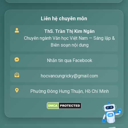
Liên hệ chuyên môn
Xin chào! Tôi là trợ lý ảo, sẵn sàng hỗ trợ bạn
ThS. Trần Thị Kim Ngân
tìm kiếm các bài viết về văn học. Hãy nhập từ
Chuyên ngành Văn học Việt Nam — Sáng lập &
khóa mà bạn quan tâm, tôi sẽ giúp bạn ngay
Biên soạn nội dung
!
Nhắn tin qua Facebook
hocvancungricky@gmail.com
Phường Đông Hưng Thuận, Hồ Chí Minh