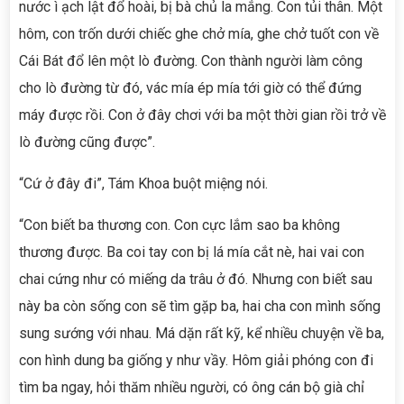
nước ì ạch lật đổ hoài, bị bà chủ la mắng. Con tủi thân. Một
hôm, con trốn dưới chiếc ghe chở mía, ghe chở tuốt con về
Cái Bát đổ lên một lò đường. Con thành người làm công
cho lò đường từ đó, vác mía ép mía tới giờ có thể đứng
máy được rồi. Con ở đây chơi với ba một thời gian rồi trở về
lò đường cũng được”.
“Cứ ở đây đi”, Tám Khoa buột miệng nói.
“Con biết ba thương con. Con cực lắm sao ba không
thương được. Ba coi tay con bị lá mía cắt nè, hai vai con
chai cứng như có miếng da trâu ở đó. Nhưng con biết sau
này ba còn sống con sẽ tìm gặp ba, hai cha con mình sống
sung sướng với nhau. Má dặn rất kỹ, kể nhiều chuyện về ba,
con hình dung ba giống y như vầy. Hôm giải phóng con đi
tìm ba ngay, hỏi thăm nhiều người, có ông cán bộ già chỉ