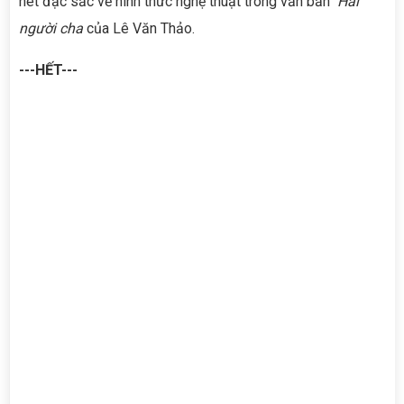
nét đặc sắc về hình thức nghệ thuật trong văn bản
Hai
người cha
của Lê Văn Thảo.
---HẾT---