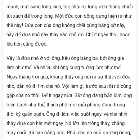
mạnh, mắt sáng long lanh, tóc chải rẽ, lưng ưỡn thẳng chiếc
túi xách để trong lòng. Một đứa con bỗng dưng hiện ra như
thế này! Đứa con của ông không chết cũng bằng cỡ này,
hãy để đứa nhỏ này thay vào chỗ đó. Chỉ ít ngày thôi, hoặc
lâu hơn cũng được.
Vậy là đứa nhỏ ở với ông, kêu ông bằng ba, bởi ông giả
làm như thế. Và nhiều khi ông cũng tưởng lầm như thế.
Ngày tháng trôi qua, không thấy ông nói ra sự thật với đứa
nhỏ, dẫn nó đi tìm cha nó. Vội làm gì, trước sau rồi nó cũng
gặp cha nó thôi. Để ít ngày nữa. Giờ ông đang bận lắm, ông
biện bạch như thế, thành phố mới giải phóng đang trong
thời kỳ quân quản. Ông đi làm việc suốt ngày, về nhà nhìn
thấy đứa con hết mệt ngay. Nó lớn lên trông thấy, chẳng
mấy chốc đã cao bằng ông. Phải cho nó ngủ giường riêng,