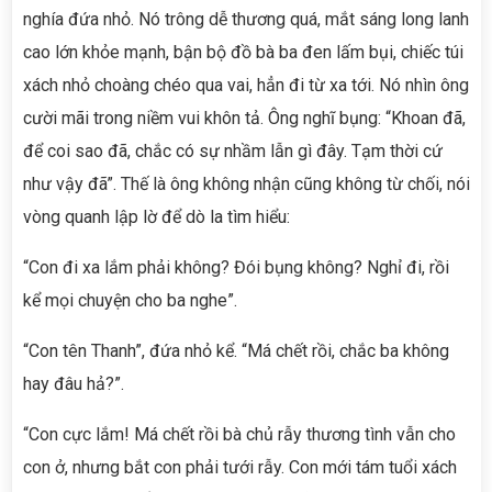
nghía đứa nhỏ. Nó trông dễ thương quá, mắt sáng long lanh
cao lớn khỏe mạnh, bận bộ đồ bà ba đen lấm bụi, chiếc túi
xách nhỏ choàng chéo qua vai, hẳn đi từ xa tới. Nó nhìn ông
cười mãi trong niềm vui khôn tả. Ông nghĩ bụng: “Khoan đã,
để coi sao đã, chắc có sự nhầm lẫn gì đây. Tạm thời cứ
như vậy đã”. Thế là ông không nhận cũng không từ chối, nói
vòng quanh lập lờ để dò la tìm hiểu:
“Con đi xa lắm phải không? Đói bụng không? Nghỉ đi, rồi
kể mọi chuyện cho ba nghe”.
“Con tên Thanh”, đứa nhỏ kể. “Má chết rồi, chắc ba không
hay đâu hả?”.
“Con cực lắm! Má chết rồi bà chủ rẫy thương tình vẫn cho
con ở, nhưng bắt con phải tưới rẫy. Con mới tám tuổi xách