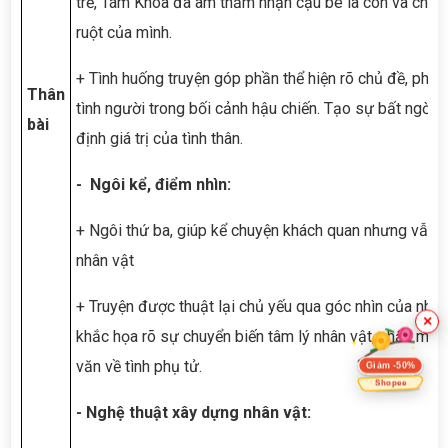
trẻ, Tám Khoa đã âm thầm nhận cậu bé là con và chă
ruột của mình.
+ Tình huống truyện góp phần thể hiện rõ chủ đề, phản 
Thân
tình người trong bối cảnh hậu chiến. Tạo sự bất ngờ, 
bài
định giá trị của tình thân.
- Ngôi kể, điểm nhìn:
+ Ngôi thứ ba, giúp kể chuyện khách quan nhưng vẫn th
nhân vật
+ Truyện được thuật lại chủ yếu qua góc nhìn của nhâ
×
khắc họa rõ sự chuyển biến tâm lý nhân vật, nhấn mạn
Giảm -50%
văn về tình phụ tử.
Shopee
- Nghệ thuật xây dựng nhân vật: