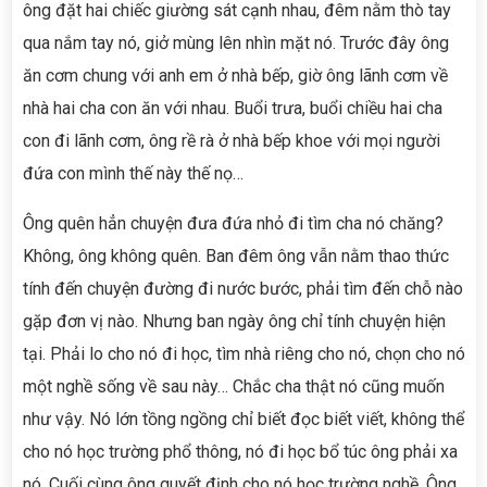
ông đặt hai chiếc giường sát cạnh nhau, đêm nằm thò tay
qua nắm tay nó, giở mùng lên nhìn mặt nó. Trước đây ông
ăn cơm chung với anh em ở nhà bếp, giờ ông lãnh cơm về
nhà hai cha con ăn với nhau. Buổi trưa, buổi chiều hai cha
con đi lãnh cơm, ông rề rà ở nhà bếp khoe với mọi người
đứa con mình thế này thế nọ…
Ông quên hẳn chuyện đưa đứa nhỏ đi tìm cha nó chăng?
Không, ông không quên. Ban đêm ông vẫn nằm thao thức
tính đến chuyện đường đi nước bước, phải tìm đến chỗ nào
gặp đơn vị nào. Nhưng ban ngày ông chỉ tính chuyện hiện
tại. Phải lo cho nó đi học, tìm nhà riêng cho nó, chọn cho nó
một nghề sống về sau này… Chắc cha thật nó cũng muốn
như vậy. Nó lớn tồng ngồng chỉ biết đọc biết viết, không thể
cho nó học trường phổ thông, nó đi học bổ túc ông phải xa
nó. Cuối cùng ông quyết định cho nó học trường nghề. Ông