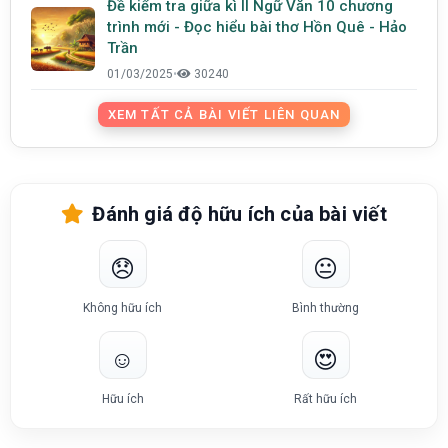
Đề kiểm tra giữa kì II Ngữ Văn 10 chương
trình mới - Đọc hiểu bài thơ Hồn Quê - Hảo
Trần
01/03/2025
•
30240
XEM TẤT CẢ BÀI VIẾT LIÊN QUAN
Đánh giá độ hữu ích của bài viết
😞
😐
Không hữu ích
Bình thường
☺️
😍
Hữu ích
Rất hữu ích