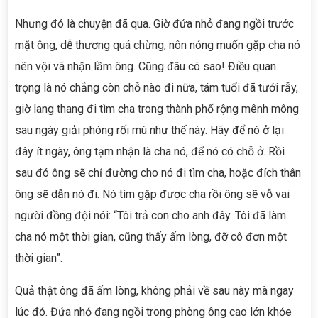
Nhưng đó là chuyện đã qua. Giờ đứa nhỏ đang ngồi trước
mặt ông, dễ thương quá chừng, nôn nóng muốn gặp cha nó
nên vội vã nhận lầm ông. Cũng đâu có sao! Điều quan
trọng là nó chẳng còn chỗ nào đi nữa, tám tuổi đã tưới rẫy,
giờ lang thang đi tìm cha trong thành phố rộng mênh mông
sau ngày giải phóng rối mù như thế này. Hãy để nó ở lại
đây ít ngày, ông tạm nhận là cha nó, để nó có chỗ ở. Rồi
sau đó ông sẽ chỉ đường cho nó đi tìm cha, hoặc đích thân
ông sẽ dẫn nó đi. Nó tìm gặp được cha rồi ông sẽ vỗ vai
người đồng đội nói: “Tôi trả con cho anh đây. Tôi đã làm
cha nó một thời gian, cũng thấy ấm lòng, đỡ cô đơn một
thời gian”.
Quả thật ông đã ấm lòng, không phải về sau này mà ngay
lúc đó. Đứa nhỏ đang ngồi trong phòng ông cao lớn khỏe