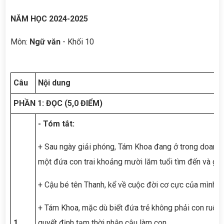
NĂM HỌC 2024-2025
Môn:
Ngữ văn
- Khối 10
Câu
Nội dung
PHẦN 1: ĐỌC (5,0 ĐIỂM)
- Tóm tắt:
+ Sau ngày giải phóng, Tám Khoa đang ở trong doanh t
một đứa con trai khoảng mười lăm tuổi tìm đến và gọi 
+ Cậu bé tên Thanh, kể về cuộc đời cơ cực của mình s
+ Tám Khoa, mặc dù biết đứa trẻ không phải con ruột 
1
quyết định tạm thời nhận cậu làm con.