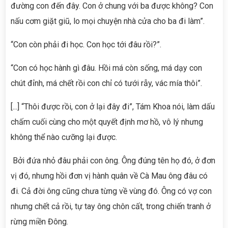
đường con đến đây. Con ở chung với ba được không? Con
nấu cơm giặt giũ, lo mọi chuyện nhà cửa cho ba đi làm”.
“Con còn phải đi học. Con học tới đâu rồi?”.
“Con có học hành gì đâu. Hồi má còn sống, má dạy con
chút đỉnh, má chết rồi con chỉ có tưới rẫy, vác mía thôi”.
[...] “Thôi được rồi, con ở lại đây đi”, Tám Khoa nói, làm dấu
chấm cuối cùng cho một quyết định mơ hồ, vô lý nhưng
không thể nào cưỡng lại được.
Bởi đứa nhỏ đâu phải con ông. Ông đúng tên họ đó, ở đơn
vị đó, nhưng hồi đơn vị hành quân về Cà Mau ông đâu có
đi. Cả đời ông cũng chưa từng về vùng đó. Ông có vợ con
nhưng chết cả rồi, tự tay ông chôn cất, trong chiến tranh ở
rừng miền Đông.