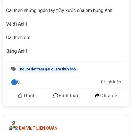
Cài then những ngón tay trầy xước của em bằng Anh!
Về đi Anh!
Cài then em
Bằng Anh!
nguoi det tam gai cua vi thuy linh
0
0 bình luận
Thích
Bình luận
Chia sẻ
BÀI VIẾT LIÊN QUAN