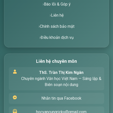
Báo lỗi & Góp ý
Liên hệ
Chính sách bảo mật
Điều khoản dịch vụ
Liên hệ chuyên môn
Xin chào! Tôi là trợ lý ảo, sẵn sàng hỗ trợ bạn
ThS. Trần Thị Kim Ngân
tìm kiếm các bài viết về văn học. Hãy nhập từ
Chuyên ngành Văn học Việt Nam — Sáng lập &
khóa mà bạn quan tâm, tôi sẽ giúp bạn ngay
Biên soạn nội dung
!
Nhắn tin qua Facebook
hocvancungricky@gmail.com