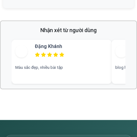
Nhận xét từ người dùng
Bùi Thu
blog hay, chuyên nghiệp, rất mong nhiều đáp án hơn
web hay, cần