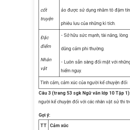
c
ốt
ảo được sử dụng nhằm tô đậm tí
truyện
phiêu lưu của những kì tích.
- Sở hữu sức mạnh, tài năng, lòng
Đặc
điểm
dũng cảm phi thường.
Nhân
- Luôn sẵn sàng đối mặt với những
vật
hiểm nguy.
Tình cảm, cảm xúc của người kể chuyện đối
Câu 3 (trang 53 sgk Ngữ văn lớp 10 Tập 1)
người kể chuyện đối với các nhân vật sử thi 
Gợi ý:
TT
Cảm xúc