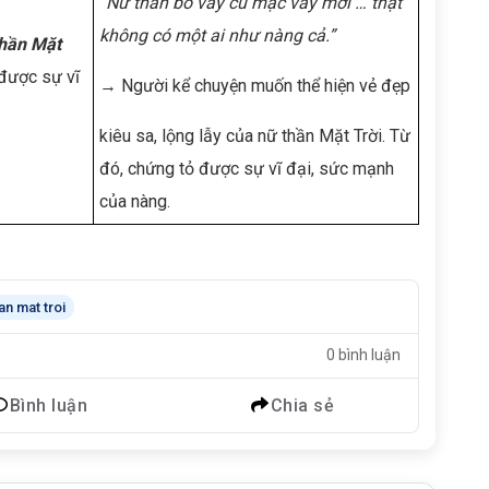
“Nữ thần bỏ váy cũ mặc váy mới … thật
không có một ai như nàng cả.”
thần Mặt
được sự vĩ
→ Người kể chuyện muốn thể hiện vẻ đẹp
kiêu sa, lộng lẫy của nữ thần Mặt Trời. Từ
đó, chứng tỏ được sự vĩ đại, sức mạnh
của nàng.
an mat troi
0 bình luận
Bình luận
Chia sẻ