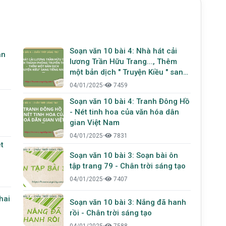
Soạn văn 10 bài 4: Nhà hát cải
ân
lương Trần Hữu Trang..., Thêm
một bản dịch " Truyện Kiều " sang
tiếng Nhật
04/01/2025
•
7459
Soạn văn 10 bài 4: Tranh Đông Hồ
- Nét tinh hoa của văn hóa dân
gian Việt Nam
04/01/2025
•
7831
t
Soạn văn 10 bài 3: Soạn bài ôn
tập trang 79 - Chân trời sáng tạo
04/01/2025
•
7407
hai
Soạn văn 10 bài 3: Nắng đã hanh
rồi - Chân trời sáng tạo
04/01/2025
•
7588